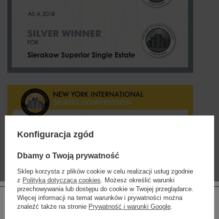
Konfiguracja zgód
Dbamy o Twoją prywatność
Sklep korzysta z plików cookie w celu realizacji usług zgodnie
z
Polityką dotyczącą cookies
. Możesz określić warunki
przechowywania lub dostępu do cookie w Twojej przeglądarce.
Więcej informacji na temat warunków i prywatności można
znaleźć także na stronie
Prywatność i warunki Google
.