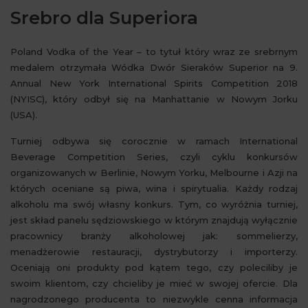
Srebro dla Superiora
Poland Vodka of the Year – to tytuł który wraz ze srebrnym
medalem otrzymała Wódka Dwór Sieraków Superior na 9.
Annual New York International Spirits Competition 2018
(NYISC), który odbył się na Manhattanie w Nowym Jorku
(USA).
Turniej odbywa się corocznie w ramach International
Beverage Competition Series, czyli cyklu konkursów
organizowanych w Berlinie, Nowym Yorku, Melbourne i Azji na
których oceniane są piwa, wina i spirytualia. Każdy rodzaj
alkoholu ma swój własny konkurs. Tym, co wyróżnia turniej,
jest skład panelu sędziowskiego w którym znajdują wyłącznie
pracownicy branży alkoholowej jak: sommelierzy,
menadżerowie restauracji, dystrybutorzy i importerzy.
Oceniają oni produkty pod kątem tego, czy poleciliby je
swoim klientom, czy chcieliby je mieć w swojej ofercie. Dla
nagrodzonego producenta to niezwykle cenna informacja