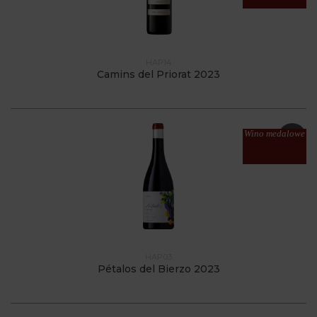
HAP14
Camins del Priorat 2023
Wino medalowe
HAP03
Pétalos del Bierzo 2023