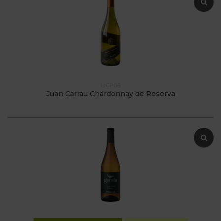
UCP08
Juan Carrau Chardonnay de Reserva