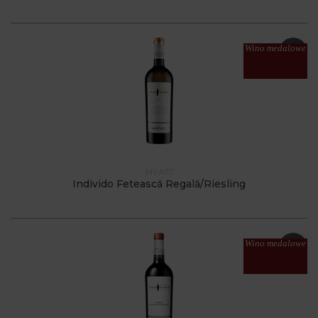
Wino medalowe
MVA57
Individo Fetească Regală/Riesling
Wino medalowe