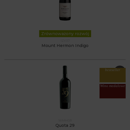
Zrównoważony rozwój
IZY37
Mount Hermon Indigo
bestseller
Wino medalowe
WMH08
Quota 29