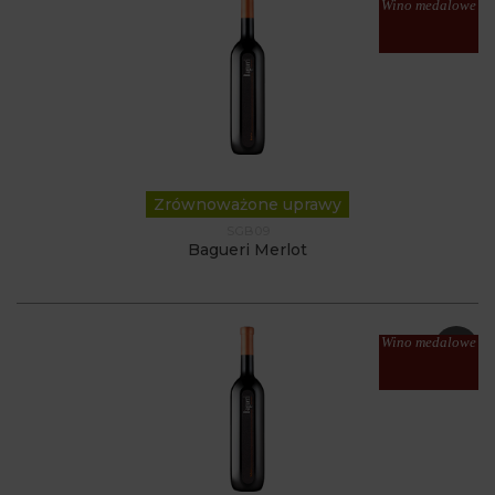
Wino medalowe
Zrównoważone uprawy
SGB09
Bagueri Merlot
Wino medalowe