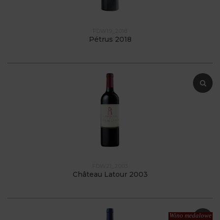
FDW19_2018
Pétrus 2018
FDW21_2003
Château Latour 2003
Wino medalowe