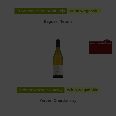
Zrównoważona produkcja
Wino wegańskie
SGB13
Bagueri Rebula
Wino medalowe
Zrównoważone uprawy
Wino wegańskie
IZY11
Yarden Chardonnay