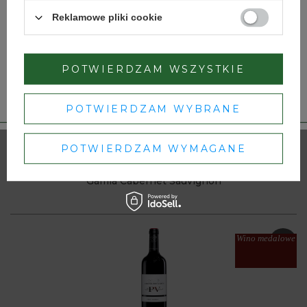
Reklamowe pliki cookie
Wino medalowe
TAK
NIE
POTWIERDZAM WSZYSTKIE
Dbamy o Twoją prywatność
– szczegóły w
polityce prywatności
.
POTWIERDZAM WYBRANE
POTWIERDZAM WYMAGANE
Wino wegańskie
Zrównoważone uprawy
IZY18
Gamla Cabernet Sauvignon
Wino medalowe