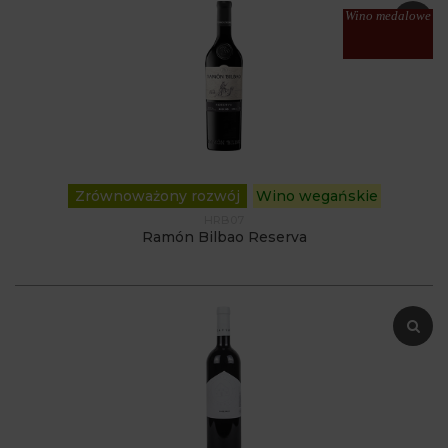
Wino medalowe
Zrównoważony rozwój
Wino wegańskie
HRB07
Ramón Bilbao Reserva