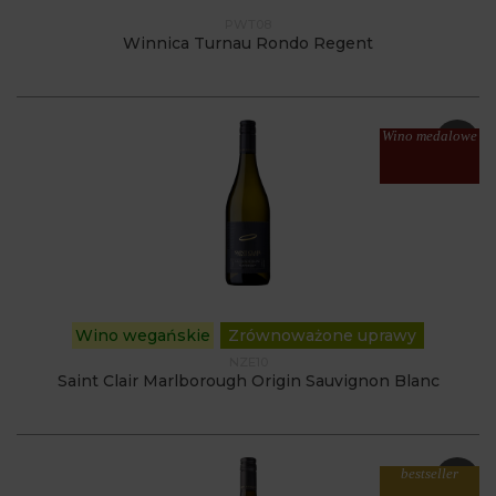
PWT08
Winnica Turnau Rondo Regent
Wino medalowe
Wino wegańskie
Zrównoważone uprawy
NZE10
Saint Clair Marlborough Origin Sauvignon Blanc
bestseller