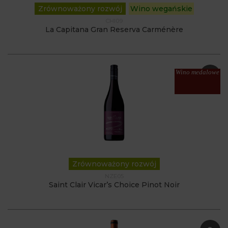
Zrównoważony rozwój
Wino wegańskie
CHI09
La Capitana Gran Reserva Carménère
Wino medalowe
Zrównoważony rozwój
NZE05
Saint Clair Vicar’s Choice Pinot Noir