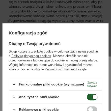
się w trzech małych kilkuhektarowych winnicach, aby po
zbiorze przejść długi i skomplikowany proces winifikacji,
w wyniku którego powstaje skoncentrowane, świeże,
umiarkowanie słodkie wino. Stare roczniki, dzięki swojej
długowieczności, osiągają wysokie ceny, więc warto w to
wino zainwestować.
Konfiguracja zgód
Dbamy o Twoją prywatność
WIĘCEJ
Sklep korzysta z plików cookie w celu realizacji usług zgodnie
z
Polityką dotyczącą cookies
. Możesz określić warunki
przechowywania lub dostępu do cookie w Twojej przeglądarce.
Więcej informacji na temat warunków i prywatności można
znaleźć także na stronie
Prywatność i warunki Google
.
INNE PRODUKTY PRODUCENTA
Lista alkoholi producenta
Zawsze
Funkcjonalne pliki cookie (wymagane)
aktywne
Strona przeznaczona dla osób pełnoletnich.
Analityczne pliki cookie
Czy masz ukończone 18 lat?
Reklamowe pliki cookie