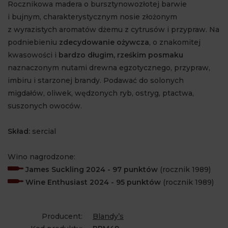
Rocznikowa madera o bursztynowozłotej barwie
i bujnym, charakterystycznym nosie złożonym
z wyrazistych aromatów dżemu z cytrusów i przypraw. Na
podniebieniu
zdecydowanie ożywcza
, o znakomitej
kwasowości i
bardzo długim, rześkim posmaku
naznaczonym nutami drewna egzotycznego, przypraw,
imbiru i starzonej brandy. Podawać do solonych
migdałów, oliwek, wędzonych ryb, ostryg, ptactwa,
suszonych owoców.
Skład:
sercial
Wino nagrodzone:
James Suckling 2024 - 97 punktów
(rocznik 1989)
Wine Enthusiast 2024 - 95 punktów
(rocznik 1989)
Producent:
Blandy’s