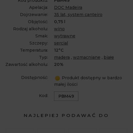
Kod produktu:
PBM49
Apelacja:
DOC Madeira
Dojrzewanie:
35 lat, system canteiro
Objętość:
0,75 l
Rodzaj alkoholu:
wino
Smak:
wytrawne
Szczepy:
sercial
Temperatura:
12°C
Typ:
madera
,
wzmacniane
,
białe
Zawartość alkoholu:
20%
Dostępność:
Produkt dostępny w bardzo
małej ilości
Kod:
PBM49
NAJLEPIEJ PODAWAĆ DO