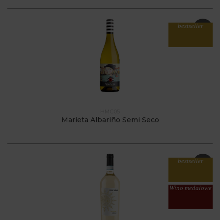
bestseller
HMC05
Marieta Albariño Semi Seco
bestseller
Wino medalowe