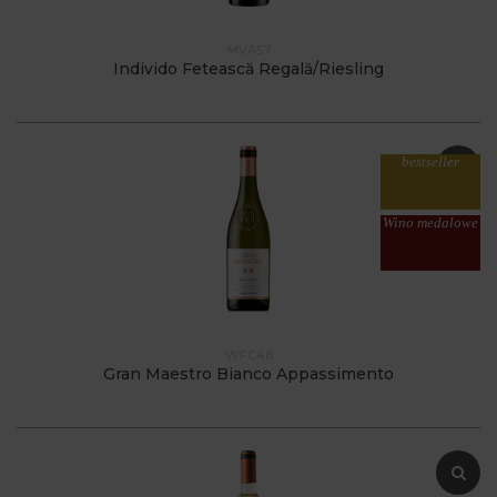
MVA57
Individo Fetească Regală/Riesling
bestseller
Wino medalowe
WFC48
Gran Maestro Bianco Appassimento