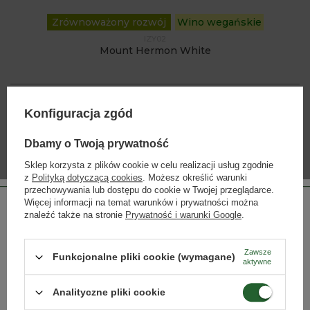
Zrównoważony rozwój
Wino wegańskie
IZY02
Mount Hermon White
Konfiguracja zgód
Dbamy o Twoją prywatność
Sklep korzysta z plików cookie w celu realizacji usług zgodnie
z
Polityką dotyczącą cookies
. Możesz określić warunki
przechowywania lub dostępu do cookie w Twojej przeglądarce.
Więcej informacji na temat warunków i prywatności można
znaleźć także na stronie
Prywatność i warunki Google
.
Zrównoważony rozwój
Wino wegańskie
IZY25
Zawsze
Funkcjonalne pliki cookie (wymagane)
Gamla White Riesling
aktywne
Strona przeznaczona dla osób pełnoletnich.
Analityczne pliki cookie
Czy masz ukończone 18 lat?