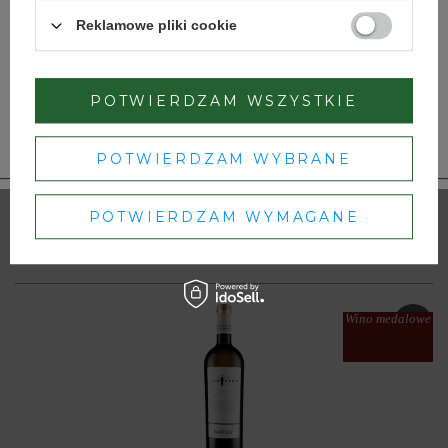
Wino medalowe
Reklamowe pliki cookie
TAK
NIE
POTWIERDZAM WSZYSTKIE
Dbamy o Twoją prywatność
– szczegóły w
polityce prywatności
.
POTWIERDZAM WYBRANE
Zrównoważony rozwój
Wino wegańskie
POTWIERDZAM WYMAGANE
IZY36
Mount Hermon Moscato
Wino medalowe