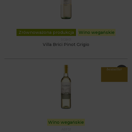
Zrównoważona produkcja
Wino wegańskie
SGB01
Villa Brici Pinot Grigio
bestseller
Wino wegańskie
ARF51