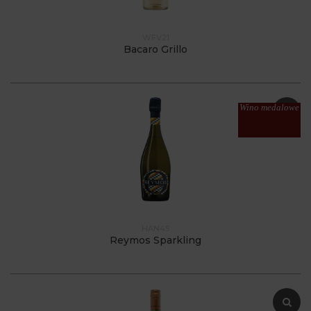
WFV21
Bacaro Grillo
Wino medalowe
HAN45
Reymos Sparkling