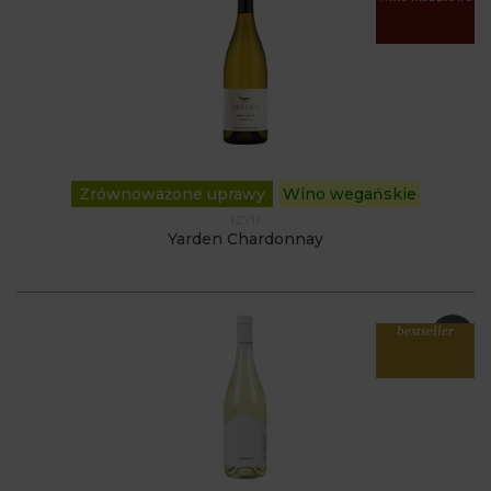
Zrównoważone uprawy
Wino wegańskie
IZY11
Yarden Chardonnay
bestseller