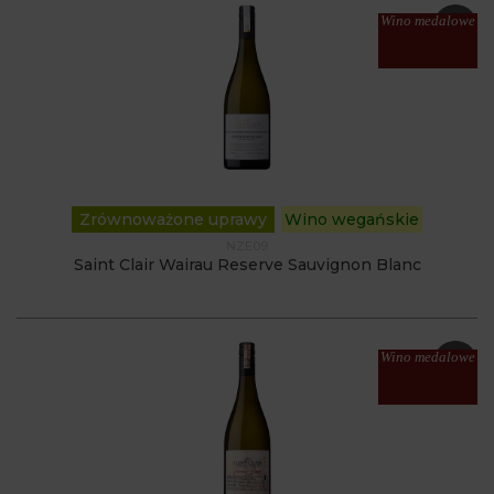
Wino medalowe
Zrównoważone uprawy
Wino wegańskie
NZE09
Saint Clair Wairau Reserve Sauvignon Blanc
Wino medalowe