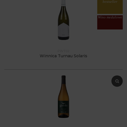
bestseller
Wino medalowe
PWT02
Winnica Turnau Solaris