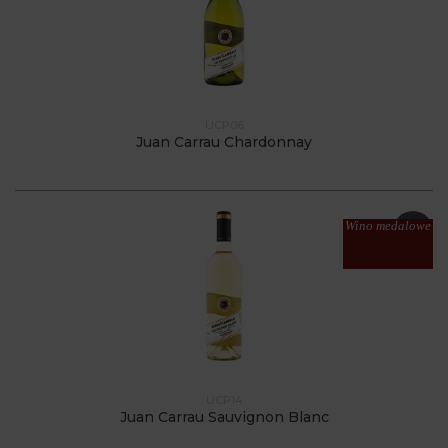
UCP06
Juan Carrau Chardonnay
Wino medalowe
UCP14
Juan Carrau Sauvignon Blanc