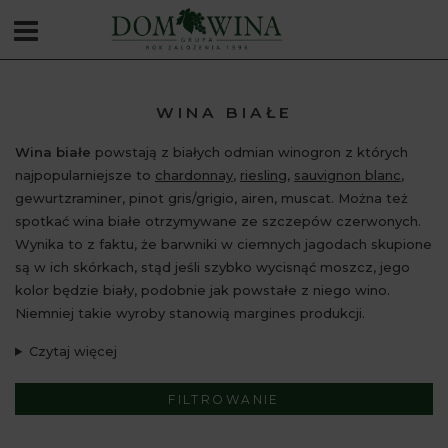
WINA BIAŁE
Wina białe
powstają z białych odmian winogron z których
najpopularniejsze to
chardonnay
,
riesling
,
sauvignon blanc
,
gewurtzraminer, pinot gris/grigio, airen, muscat. Można też
spotkać wina białe otrzymywane ze szczepów czerwonych.
Wynika to z faktu, że barwniki w ciemnych jagodach skupione
są w ich skórkach, stąd jeśli szybko wycisnąć moszcz, jego
kolor będzie biały, podobnie jak powstałe z niego wino.
Niemniej takie wyroby stanowią margines produkcji.
Czytaj więcej
FILTROWANIE