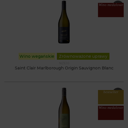
Wino medalowe
Wino wegańskie
Zrównoważone uprawy
NZE10
Saint Clair Marlborough Origin Sauvignon Blanc
bestseller
Wino medalowe