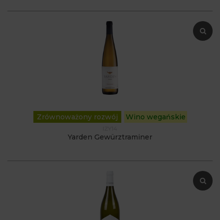
Zrównoważony rozwój
Wino wegańskie
IZY14
Yarden Gewürztraminer