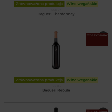
Zrównoważona produkcja
Wino wegańskie
SGB07
Bagueri Chardonnay
Wino medalowe
Zrównoważona produkcja
Wino wegańskie
SGB13
Bagueri Rebula
Wino medalowe