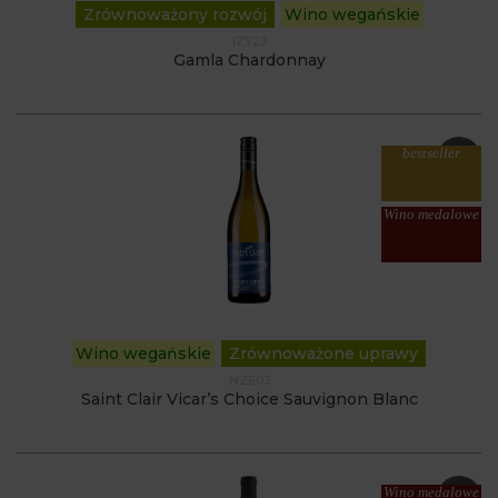
Zrównoważony rozwój
Wino wegańskie
IZY23
Gamla Chardonnay
bestseller
Wino medalowe
Wino wegańskie
Zrównoważone uprawy
NZE03
Saint Clair Vicar’s Choice Sauvignon Blanc
Wino medalowe