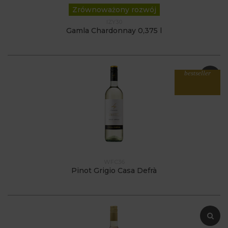
Zrównoważony rozwój
IZY30
Gamla Chardonnay 0,375 l
bestseller
WFC36
Pinot Grigio Casa Defrà