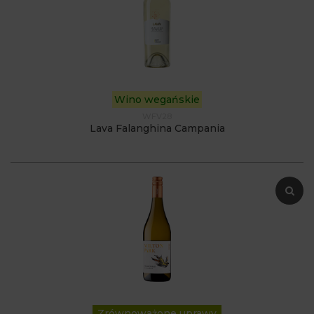
Wino wegańskie
WFV28
Lava Falanghina Campania
Zrównoważone uprawy