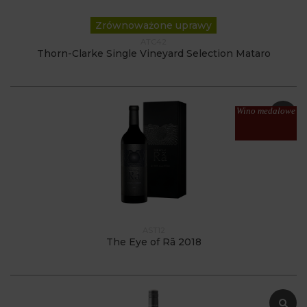
Zrównoważone uprawy
ATC42
Thorn-Clarke Single Vineyard Selection Mataro
Wino medalowe
AST12
The Eye of Rã 2018