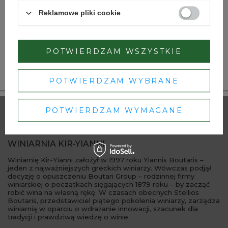
Reklamowe pliki cookie
TAK
NIE
POTWIERDZAM WSZYSTKIE
Dbamy o Twoją prywatność
– szczegóły w
polityce prywatności
.
POTWIERDZAM WYBRANE
POTWIERDZAM WYMAGANE
WINIARNIA KIR-YIANNI
Winiarnię Kir-Yianni założył w 1997 roku Yiannis Boutaris –
jeden z najważniejszych greckich winiarzy. Wówczas podjął
decyzję o opuszczeniu Boutari Group – rodzinnej firmy
winiarskiej o początkach sięgających 1879 roku – by zacząć
robić wina na własną rękę. W czasach obecnych Stellios
Boutaris, przedstawiciel piątego pokolenia winiarzy, zarządza
winiarnią w oparciu o wdrażanie innowacji, szacunek dla
tradycji i prawdziwą wiedzę o winie.