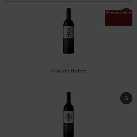
Wino medalowe
AST02
Glaetzer Bishop