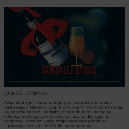
GONZÁLEZ BYASS
Świat sherry jest bardzo bogaty, a nierzadko też wielce
zaskakujący. Nawet w grupie tylko sherry fino można natknąć
się na wina bardzo specjalne, czego dowodzi palmowa
kolekcja powstająca w bardzo zasłużonej dla regionu
bodedze González Byass, znajdującej się na liście 20
najlepszych winiarni 2020 roku sporządzonej