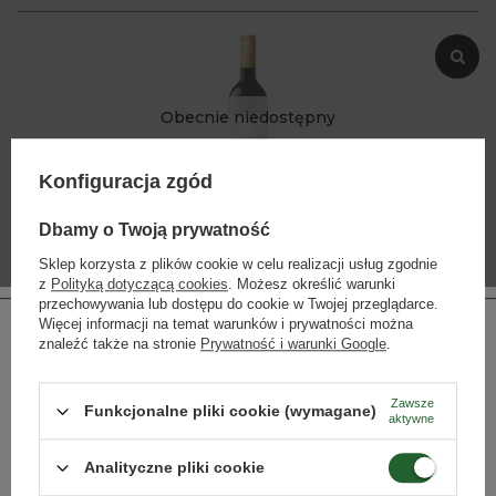
Obecnie niedostępny
Konfiguracja zgód
Dbamy o Twoją prywatność
FIN16
Monty's Hill Syrah Cabernet Sauvignon
Sklep korzysta z plików cookie w celu realizacji usług zgodnie
z
Polityką dotyczącą cookies
. Możesz określić warunki
przechowywania lub dostępu do cookie w Twojej przeglądarce.
Więcej informacji na temat warunków i prywatności można
znaleźć także na stronie
Prywatność i warunki Google
.
SŁYNNE WINIARNIE - ODKRYJ
Zawsze
Funkcjonalne pliki cookie (wymagane)
NAJSŁYNNIEJSZE WINIARNIE NA
aktywne
ŚWIECIE
Strona przeznaczona dla osób pełnoletnich.
Analityczne pliki cookie
Czy masz ukończone 18 lat?