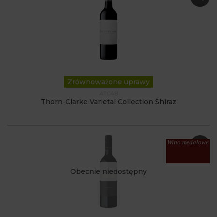
Zrównoważone uprawy
ATC48
Thorn-Clarke Varietal Collection Shiraz
Wino medalowe
Obecnie niedostępny