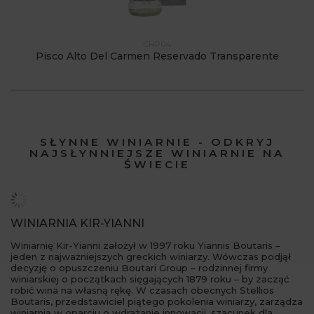
CHP04
Pisco Alto Del Carmen Reservado Transparente
SŁYNNE WINIARNIE - ODKRYJ
NAJSŁYNNIEJSZE WINIARNIE NA
ŚWIECIE
WINIARNIA KIR-YIANNI
Winiarnię Kir-Yianni założył w 1997 roku Yiannis Boutaris –
jeden z najważniejszych greckich winiarzy. Wówczas podjął
decyzję o opuszczeniu Boutari Group – rodzinnej firmy
winiarskiej o początkach sięgających 1879 roku – by zacząć
robić wina na własną rękę. W czasach obecnych Stellios
Boutaris, przedstawiciel piątego pokolenia winiarzy, zarządza
winiarnią w oparciu o wdrażanie innowacji, szacunek dla