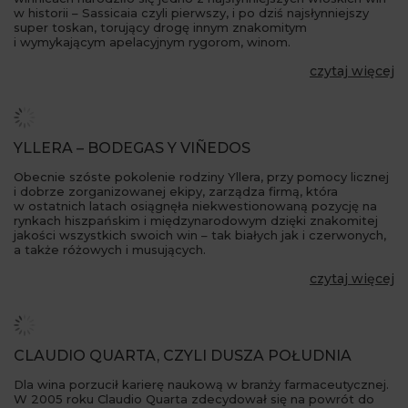
w historii – Sassicaia czyli pierwszy, i po dziś najsłynniejszy
super toskan, torujący drogę innym znakomitym
i wymykającym apelacyjnym rygorom, winom.
czytaj więcej
YLLERA – BODEGAS Y VIÑEDOS
Obecnie szóste pokolenie rodziny Yllera, przy pomocy licznej
i dobrze zorganizowanej ekipy, zarządza firmą, która
w ostatnich latach osiągnęła niekwestionowaną pozycję na
rynkach hiszpańskim i międzynarodowym dzięki znakomitej
jakości wszystkich swoich win – tak białych jak i czerwonych,
a także różowych i musujących.
czytaj więcej
CLAUDIO QUARTA, CZYLI DUSZA POŁUDNIA
Dla wina porzucił karierę naukową w branży farmaceutycznej.
W 2005 roku Claudio Quarta zdecydował się na powrót do