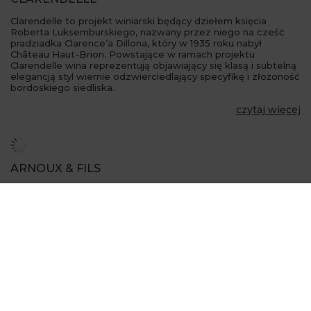
Clarendelle to projekt winiarski będący dziełem księcia
Roberta Luksemburskiego, nazwany przez niego na cześć
pradziadka Clarence’a Dillona, który w 1935 roku nabył
Château Haut-Brion. Powstające w ramach projektu
Clarendelle wina reprezentują objawiający się klasą i subtelną
elegancją styl wiernie odzwierciedlający specyfikę i złożoność
bordoskiego siedliska.
czytaj więcej
ARNOUX & FILS
Niełatwo jest zamknąć złożony charakter win z Doliny
Rodanu w jednym zdaniu, czy nawet jednym akapicie,
właściwie nie powinno to nikogo dziwić biorąc pod uwagę,
jak długi jest to region i jak zróżnicowane wina mogą z niego
pochodzić. Północ i Południe to właściwie dwa zupełnie
odmienne regiony winiarskie. W końcu należą do dwóch
różnych stref klimatycznych, a wina każdego z nich powstają
w oparciu o inne odmiany.
czytaj więcej