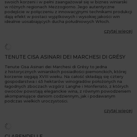
swoich korzeni i w pełni zaangażował się w biznes winiarski
w różnych regionach Mezzogiorno. Jego autentyczne
podejście w połączeniu z innowacyjnymi technikami produkcji
dają efekt w postaci wyjątkowych i wysokiej jakości win
idealnie uosabiających ducha południowych Włoch.
czytaj więcej
TENUTE CISA ASINARI DEI MARCHESI DI GRÉSY
Tenute Cisa Asinari dei Marchesi di Grésy to jedna
z historycznych winiarskich posiadłości piemonckich, której
korzenie sięgają XVIII wieku. Na całość składają się cztery
gospodarstwa i 45 hektarów winogradów położonych na
łagodnych zboczach wzgórz Langhe i Monferrato, z których
owoców powstają eleganckie wina, z równym powodzeniem
akompaniujące daniom codziennym, jak i podawanym
podczas wielkich uroczystości.
czytaj więcej
CLARENDELLE