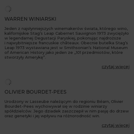
WARREN WINIARSKI
Jeden z najsłynniejszych winemakerów świata, którego wino,
kalifornijskie Stag’s Leap Cabernet Sauvignon 1973 zwyciężyło
w legendarnej Degustacji Paryskiej, pokonując najdroższe
i najwybitniejsze francuskie châteaux. Obecnie butelka Stag’s
Leap 1973 wystawiana jest w Smithsonian’s National Museum
of American History jako jeden ze „101 przedmiotów, które
stworzyły Amerykę”.
czytaj więcej
OLIVIER BOURDET-PEES
Urodzony w Lasseube należącym do regioniu Béarn, Olivier
Bourdet-Pees wychowywał się w rodzinie winiarzy
spółdzielców. Jego dziadek zaszczepił w nim pasję do drzew
oraz genetyki i jej wpływu na różnorodność win.
czytaj więcej