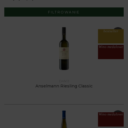
FILTROWANIE
bestseller
Wino medalowe
DAN13
Anselmann Riesling Classic
Wino medalowe