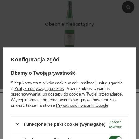
Obecnie niedostępny
Konfiguracja zgód
DWH07
Willi Haag Riesling Grauschiefer Alte Reben Feinherb
VDP.GUTSWEIN
Dbamy o Twoją prywatność
Sklep korzysta z plików cookie w celu realizacji usług zgodnie
z
Polityką dotyczącą cookies
. Możesz określić warunki
przechowywania lub dostępu do cookie w Twojej przeglądarce.
Więcej informacji na temat warunków i prywatności można
znaleźć także na stronie
Prywatność i warunki Google
.
SŁYNNI WINIARZE - ODKRYJ
NAJSŁYNNIEJSZYCH WINIARZY NA
ŚWIECIE
Zawsze
Funkcjonalne pliki cookie (wymagane)
aktywne
Strona przeznaczona dla osób pełnoletnich.