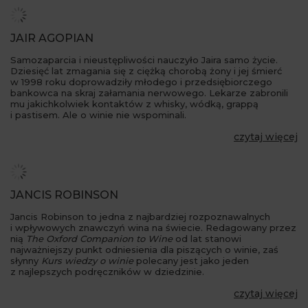
JAIR AGOPIAN
Samozaparcia i nieustępliwości nauczyło Jaira samo życie.
Dziesięć lat zmagania się z ciężką chorobą żony i jej śmierć
w 1998 roku doprowadziły młodego i przedsiębiorczego
bankowca na skraj załamania nerwowego. Lekarze zabronili
mu jakichkolwiek kontaktów z whisky, wódką, grappą
i pastisem. Ale o winie nie wspominali.
czytaj więcej
JANCIS ROBINSON
Jancis Robinson to jedna z najbardziej rozpoznawalnych
i wpływowych znawczyń wina na świecie. Redagowany przez
nią
The Oxford Companion to Wine
od lat stanowi
najważniejszy punkt odniesienia dla piszących o winie, zaś
słynny
Kurs wiedzy o winie
polecany jest jako jeden
z najlepszych podręczników w dziedzinie.
czytaj więcej