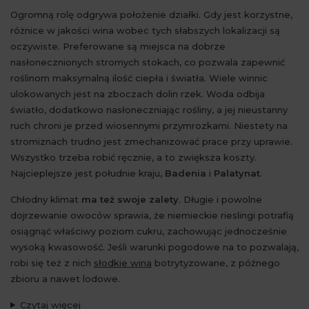
Ogromną rolę odgrywa położenie działki. Gdy jest korzystne,
różnice w jakości wina wobec tych słabszych lokalizacji są
oczywiste. Preferowane są miejsca na dobrze
nasłonecznionych stromych stokach, co pozwala zapewnić
roślinom maksymalną ilość ciepła i światła. Wiele winnic
ulokowanych jest na zboczach dolin rzek. Woda odbija
światło, dodatkowo nasłoneczniając rośliny, a jej nieustanny
ruch chroni je przed wiosennymi przymrozkami. Niestety na
stromiznach trudno jest zmechanizować prace przy uprawie.
Wszystko trzeba robić ręcznie, a to zwiększa koszty.
Najcieplejsze jest południe kraju,
Badenia
i
Palatynat
.
Chłodny klimat
ma też swoje zalety
. Długie i powolne
dojrzewanie owoców sprawia, że niemieckie rieslingi potrafią
osiągnąć właściwy poziom cukru, zachowując jednocześnie
wysoką kwasowość. Jeśli warunki pogodowe na to pozwalają,
robi się też z nich
słodkie wina
botrytyzowane, z późnego
zbioru a nawet lodowe.
Czytaj więcej