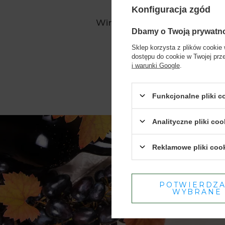
Konfiguracja zgód
Wina wzmacniane
Dbamy o Twoją prywatn
(produktów:
62
)
Sklep korzysta z plików cookie 
dostępu do cookie w Twojej prz
i warunki Google
.
Funkcjonalne pliki 
Analityczne pliki coo
Reklamowe pliki coo
POTWIERDZ
WYBRANE
Biuro 