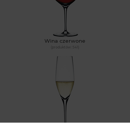
Wina czerwone
(produktów:
541
)