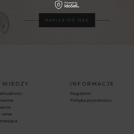
NAPISZ DO NAS
 WIEDZY
INFORMACJE
 aktualności
Regulamin
niarnie
Polityka prywatności
niarze
 winie
miesiąca