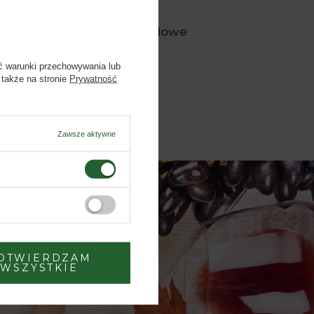
Wina bezalkoholowe
(produktów:
18
)
ć warunki przechowywania lub
 także na stronie
Prywatność
Zawsze aktywne
OTWIERDZAM
WSZYSTKIE
– 17.00