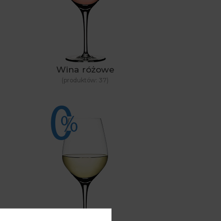
Wina różowe
(produktów:
37
)