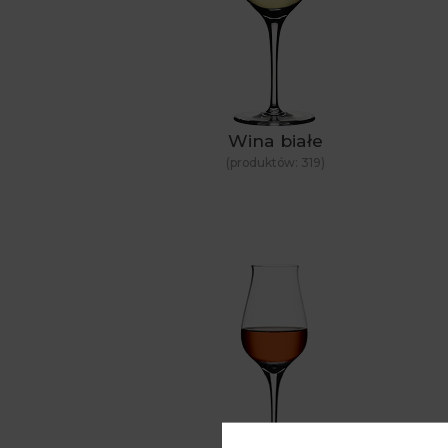
Wina białe
(produktów:
319
)