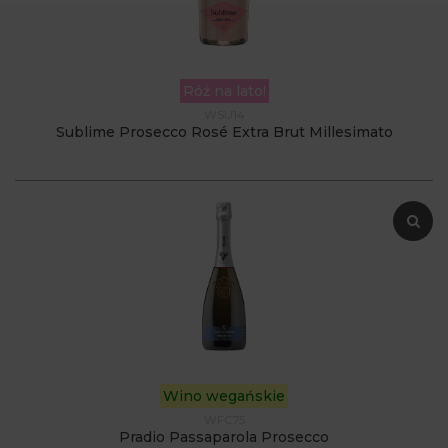
Róż na lato!
WSU14
Sublime Prosecco Rosé Extra Brut Millesimato
Wino wegańskie
WFC75
Pradio Passaparola Prosecco