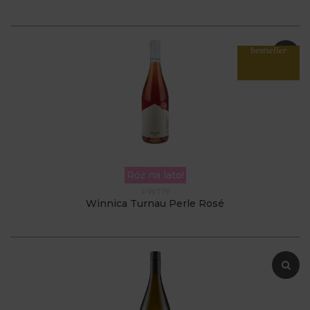
bestseller
Róż na lato!
PWT19
Winnica Turnau Perle Rosé