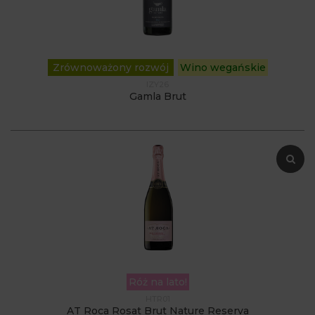
Zrównoważony rozwój
Wino wegańskie
IZY26
Gamla Brut
Róż na lato!
HTR01
AT Roca Rosat Brut Nature Reserva