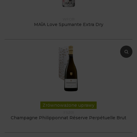
WFC81
MAĨA Love Spumante Extra Dry
Zrównoważone uprawy
FSZ01
Champagne Philipponnat Réserve Perpétuelle Brut