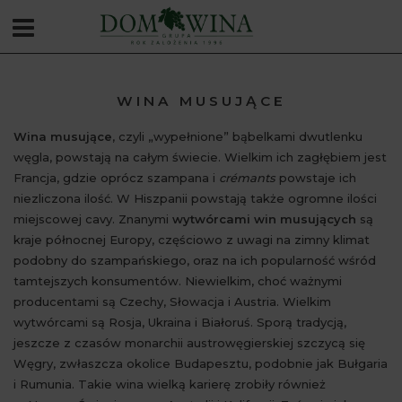
WINA MUSUJĄCE
Wina musujące
, czyli „wypełnione” bąbelkami dwutlenku
węgla, powstają na całym świecie. Wielkim ich zagłębiem jest
Francja, gdzie oprócz szampana i
crémants
powstaje ich
niezliczona ilość. W Hiszpanii powstają także ogromne ilości
miejscowej cavy. Znanymi
wytwórcami win musujących
są
kraje północnej Europy, częściowo z uwagi na zimny klimat
podobny do szampańskiego, oraz na ich popularność wśród
tamtejszych konsumentów. Niewielkim, choć ważnymi
producentami są Czechy, Słowacja i Austria. Wielkim
wytwórcami są Rosja, Ukraina i Białoruś. Sporą tradycją,
jeszcze z czasów monarchii austrowęgierskiej szczycą się
Węgry, zwłaszcza okolice Budapesztu, podobnie jak Bułgaria
i Rumunia. Takie wina wielką karierę zrobiły również