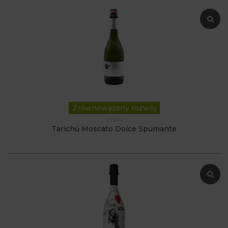
Zrównoważony rozwój
CTA14
Tarichú Moscato Dolce Spumante