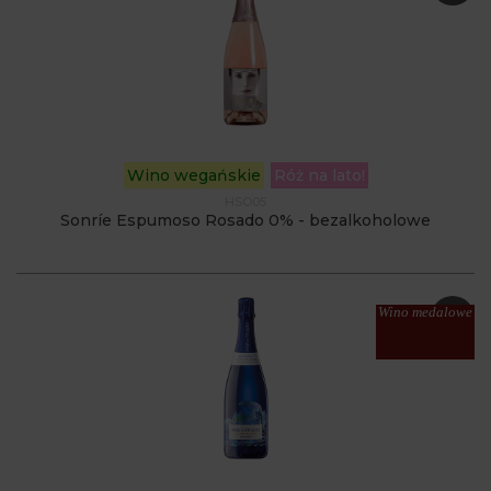
Wino wegańskie
Róż na lato!
HSO05
Sonríe Espumoso Rosado 0% - bezalkoholowe
Wino medalowe