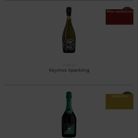
Wino medalowe
HAN45
Reymos Sparkling
bestseller