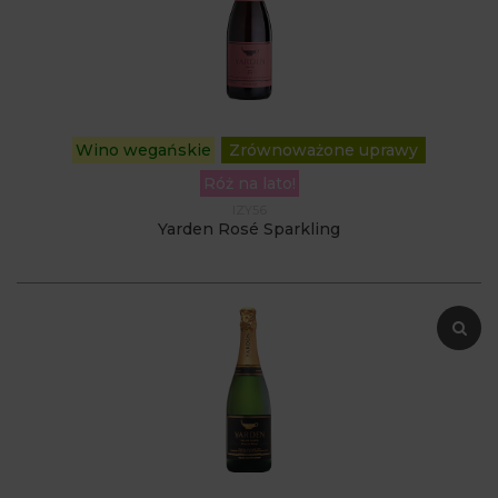
Wino wegańskie
Zrównoważone uprawy
Róż na lato!
IZY56
Yarden Rosé Sparkling