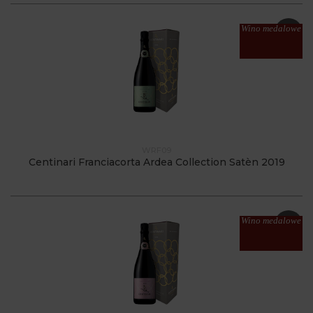
Wino medalowe
WRF09
Centinari Franciacorta Ardea Collection Satèn 2019
Wino medalowe