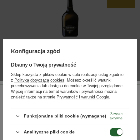
WSU12
Konfiguracja zgód
Sublime Prosecco Brut
Dbamy o Twoją prywatność
Sklep korzysta z plików cookie w celu realizacji usług zgodnie
bestseller
z
Polityką dotyczącą cookies
. Możesz określić warunki
przechowywania lub dostępu do cookie w Twojej przeglądarce.
Więcej informacji na temat warunków i prywatności można
znaleźć także na stronie
Prywatność i warunki Google
.
Zawsze
Funkcjonalne pliki cookie (wymagane)
aktywne
Strona przeznaczona dla osób pełnoletnich.
Analityczne pliki cookie
WSU13
Czy masz ukończone 18 lat?