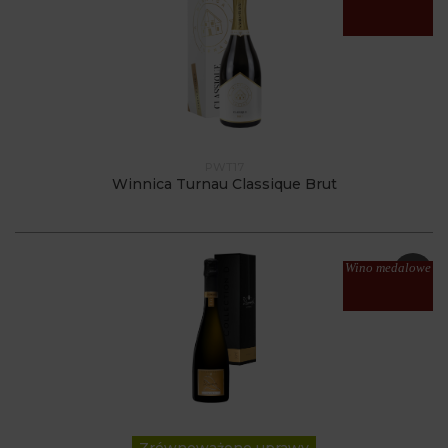
PWT17
Winnica Turnau Classique Brut
Wino medalowe