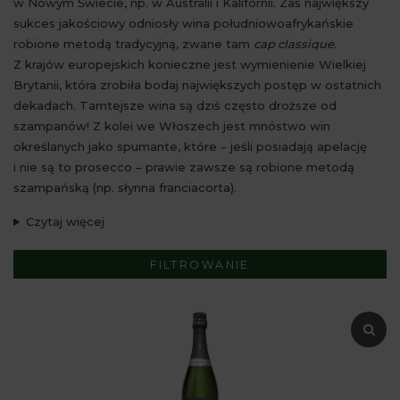
w Nowym Świecie, np. w Australii i Kalifornii. Zaś największy
sukces jakościowy odniosły wina południowoafrykańskie
robione metodą tradycyjną, zwane tam
cap classique
.
Z krajów europejskich konieczne jest wymienienie Wielkiej
Brytanii, która zrobiła bodaj największych postęp w ostatnich
dekadach. Tamtejsze wina są dziś często droższe od
szampanów! Z kolei we Włoszech jest mnóstwo win
określanych jako spumante, które – jeśli posiadają apelację
i nie są to prosecco – prawie zawsze są robione metodą
szampańską (np. słynna franciacorta).
Czytaj więcej
FILTROWANIE