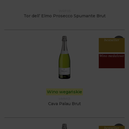
WRF05
Tor dell’ Elmo Prosecco Spumante Brut
bestseller
Wino medalowe
Wino wegańskie
HMM01
Cava Palau Brut
bestseller