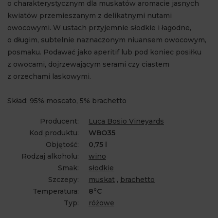
o charakterystycznym dla muskatów aromacie jasnych
kwiatów przemieszanym z delikatnymi nutami
owocowymi. W ustach przyjemnie słodkie i łagodne,
o długim, subtelnie naznaczonym niuansem owocowym,
posmaku. Podawać jako aperitif lub pod koniec posiłku
z owocami, dojrzewającym serami czy ciastem
z orzechami laskowymi.
Skład: 95% moscato, 5% brachetto
Producent:
Luca Bosio Vineyards
Kod produktu:
WBO35
Objętość:
0,75 l
Rodzaj alkoholu:
wino
Smak:
słodkie
Szczepy:
muskat
,
brachetto
Temperatura:
8°C
Typ:
różowe