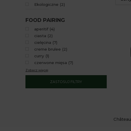
Ekologiczne
(
2
)
FOOD PAIRING
aperitif
(
4
)
ciasta
(
2
)
cielęcina
(
7
)
creme brulee
(
2
)
curry
(
1
)
czerwone mięsa
(
7
)
Zobacz więcej
ZASTOSUJ FILTRY
Château