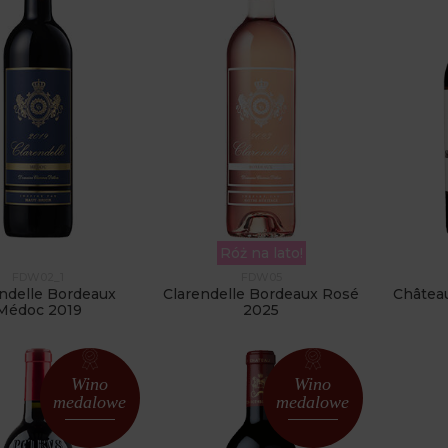
Róż na lato!
FDW02_1
FDW05
ndelle Bordeaux
Clarendelle Bordeaux Rosé
Châtea
Médoc 2019
2025
Wino
Wino
medalowe
medalowe