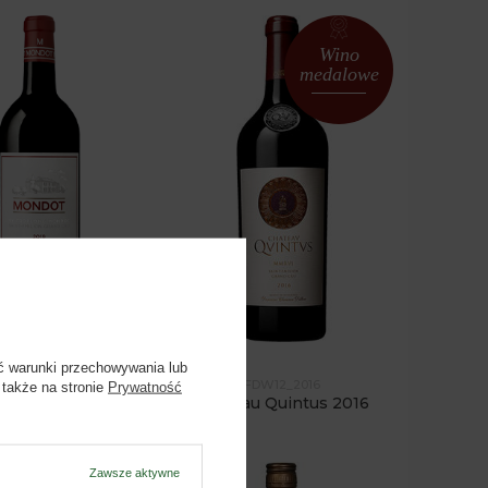
Wino
medalowe
ć warunki przechowywania lub
FBC06_2019
FDW12_2016
 także na stronie
Prywatność
ondot 2019
Château Quintus 2016
Zawsze aktywne