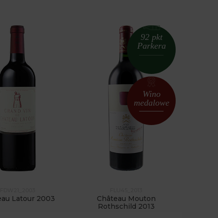
92 pkt
Parkera
Wino
medalowe
FDW21_2003
FLU45_2013
eau Latour 2003
Château Mouton
Rothschild 2013