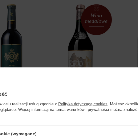
Wino
medalowe
ość
w celu realizacji usług zgodnie z
Polityką dotyczącą cookies
. Możesz określi
FDW01
FDW07_2017
eglądarce. Więcej informacji na temat warunków i prywatności można znaleźć
elle Bordeaux Red
Château Haut-Brion 2017
M
Strona przeznaczona dla osób pełnoletnich.
cookie (wymagane)
Czy masz ukończone 18 lat?