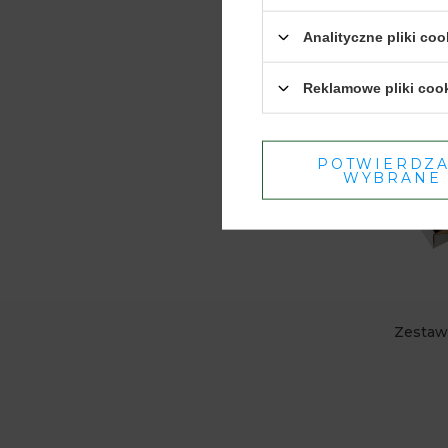
Analityczne pliki coo
Reklamowe pliki coo
POTWIERDZ
WYBRANE
Zestaw 