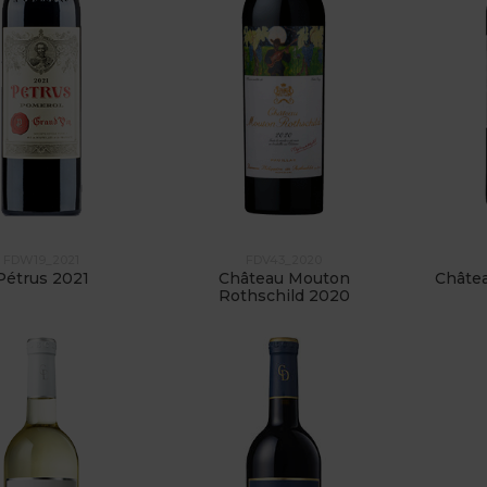
FDW19_2021
FDV43_2020
Pétrus 2021
Château Mouton
Châte
Rothschild 2020