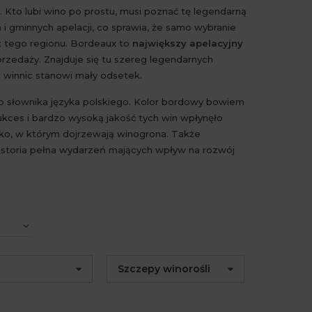
. Kto lubi wino po prostu, musi poznać tę legendarną
i gminnych apelacji, co sprawia, że samo wybranie
 z tego regionu. Bordeaux to
największy apelacyjny
rzedaży. Znajduje się tu szereg legendarnych
h winnic stanowi mały odsetek.
do słownika języka polskiego. Kolor bordowy bowiem
kces i bardzo wysoką jakość tych win wpłynęło
sko, w którym dojrzewają winogrona. Także
 historia pełna wydarzeń mających wpływ na rozwój
Szczepy winorośli