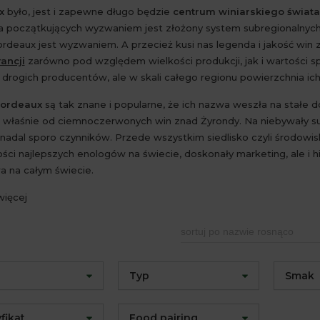
ux
było, jest i zapewne długo będzie
centrum winiarskiego świata
la początkujących wyzwaniem jest złożony system subregionalnych 
rdeaux jest wyzwaniem. A przecież kusi nas legenda i jakość win
rancji
zarówno pod względem wielkości produkcji, jak i wartości sp
e drogich producentów, ale w skali całego regionu powierzchnia ic
Bordeaux
są tak znane i popularne, że ich nazwa weszła na stałe 
 właśnie od ciemnoczerwonych win znad Żyrondy. Na niebywały su
 nadal sporo czynników. Przede wszystkim siedlisko czyli środowi
ści najlepszych enologów na świecie, doskonały marketing, ale i
a na całym świecie.
więcej
sortuj po nazwie rosnąco
a
Typ
Smak
fikat
Food pairing