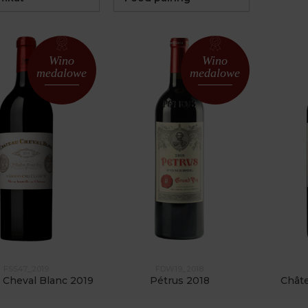
Wino
Wino
medalowe
medalowe
FSS47_2019
FDW19_2018
 Cheval Blanc 2019
Pétrus 2018
Chât