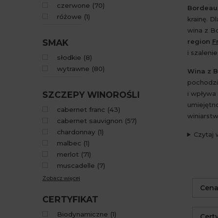
czerwone
(
70
)
Bordea
różowe
(
1
)
krainę. D
wina z Bo
SMAK
region
F
i szaleni
słodkie
(
8
)
wytrawne
(
80
)
Wina z 
pochodzi
SZCZEPY WINOROŚLI
i wpływa
umiejętno
cabernet franc
(
43
)
winiarstw
cabernet sauvignon
(
57
)
chardonnay
(
1
)
Czytaj 
malbec
(
1
)
merlot
(
71
)
muscadelle
(
7
)
Zobacz więcej
Cen
CERTYFIKAT
Biodynamiczne
(
1
)
Certy