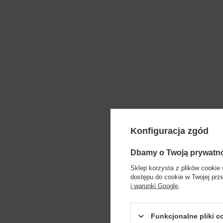
Konfiguracja zgód
Dbamy o Twoją prywatn
Sklep korzysta z plików cookie 
dostępu do cookie w Twojej prz
Clarend
i warunki Google
.
Funkcjonalne pliki 