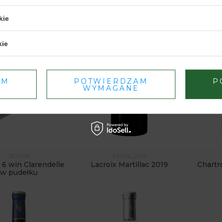
kie
TAK
NIE
kie
Dbamy o Twoją prywatność
– szczegóły w
polityce prywatności
.
AM
POTWIERDZAM
P
WYMAGANE
ZFDW6
FSS46_2019
6 win Clarendelle
Lacroix Martillac 2019
Chartr
w pudełku