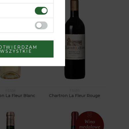
OTWIERDZAM
WSZYSTKIE
FSS58
FSS59
on La Fleur Blanc
Chartron La Fleur Rouge
Wino
medalowe