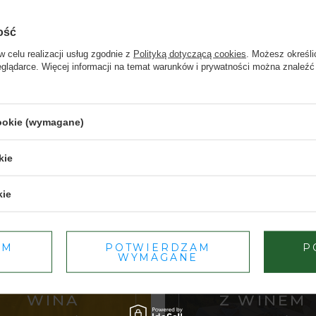
ość
na
w celu realizacji usług zgodnie z
Polityką dotyczącą cookies
. Możesz określi
eglądarce. Więcej informacji na temat warunków i prywatności można znaleźć
Strona przeznaczona dla osób pełnoletnich.
cookie (wymagane)
Czy masz ukończone 18 lat?
kie
TAK
NIE
kie
Dbamy o Twoją prywatność
– szczegóły w
polityce prywatności
.
AM
POTWIERDZAM
P
WYMAGANE
HURT DOM
PODRÓZE
WINA
Z WINEM