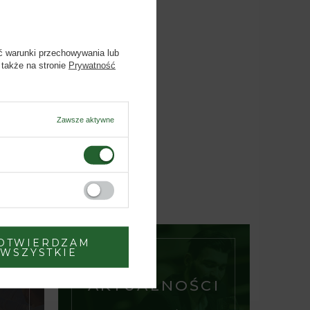
ć warunki przechowywania lub
 także na stronie
Prywatność
Zawsze aktywne
OTWIERDZAM
WSZYSTKIE
AKTUALNOŚCI