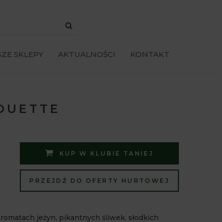
ZE SKLEPY
AKTUALNOŚCI
KONTAKT
OUETTE
KUP W KLUBIE TANIEJ
PRZEJDŹ DO OFERTY HURTOWEJ
omatach jeżyn, pikantnych śliwek, słodkich