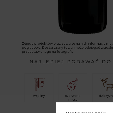
Zdjęcia produktów oraz zawarte na nich informacje maj
poglądowy. Dostarczany towar może odbiegać wizualn
przedstawionego na fotografii.
NAJLEPIEJ PODAWAĆ DO
wędliny
czerwone
dziczyzn
mięsa