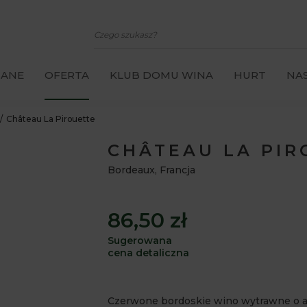
CANE
OFERTA
KLUB DOMU WINA
HURT
NAS
Château La Pirouette
CHÂTEAU LA PIR
Bordeaux
,
Francja
86,50 zł
Sugerowana
cena detaliczna
Czerwone bordoskie wino wytrawne o ar