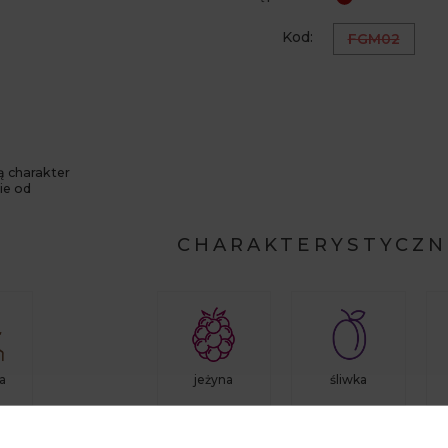
Kod:
FGM02
ą charakter
ie od
CHARAKTERYSTYCZN
a
jeżyna
śliwka