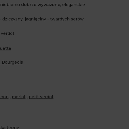
dniebieniu
dobrze wyważone
, eleganckie
dziczyzny, jagnięciny - twardych serów.
 verdot
uette
 Bourgeois
gnon
,
merlot
,
petit verdot
edostępny