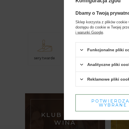
Konfiguracja zgód
Dbamy o Twoją prywatn
jagnięci
Sklep korzysta z plików cookie 
dostępu do cookie w Twojej prz
i warunki Google
.
Funkcjonalne pliki 
sery twarde
Analityczne pliki coo
Reklamowe pliki coo
POTWIERDZ
WYBRANE
KLUB DOMU
WINA