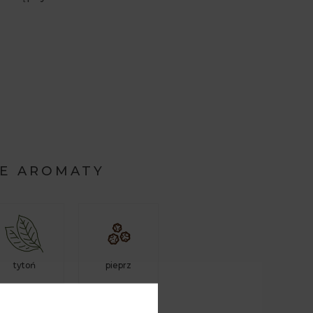
E AROMATY
tytoń
pieprz