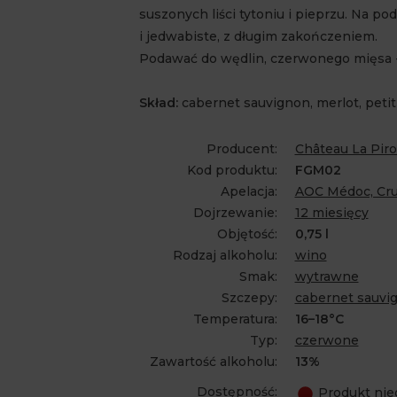
suszonych liści tytoniu i pieprzu. Na po
i jedwabiste, z długim zakończeniem.
Podawać do wędlin, czerwonego mięsa - 
Skład:
cabernet sauvignon, merlot, petit
Producent:
Château La Piro
Kod produktu:
FGM02
Apelacja:
AOC Médoc, Cru
Dojrzewanie:
12 miesięcy
Objętość:
0,75 l
Rodzaj alkoholu:
wino
Smak:
wytrawne
Szczepy:
cabernet sauvi
Temperatura:
16–18°C
Typ:
czerwone
Zawartość alkoholu:
13%
Dostępność:
Produkt ni