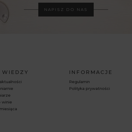
NAPISZ DO NAS
 WIEDZY
INFORMACJE
 aktualności
Regulamin
niarnie
Polityka prywatności
niarze
 winie
miesiąca