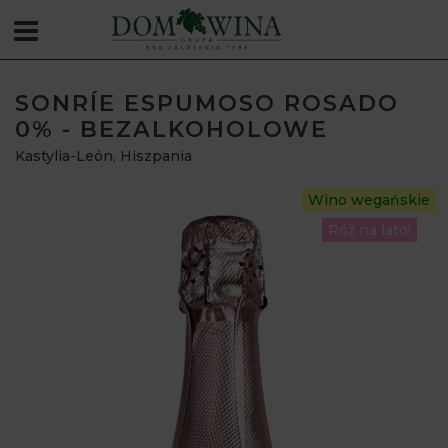
SONRÍE ESPUMOSO ROSADO
0% - BEZALKOHOLOWE
Kastylia-León
,
Hiszpania
Wino wegańskie
Róż na lato!