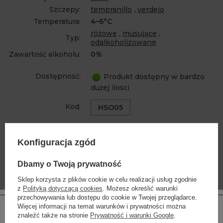
Szczepy:
tempranillo
,
verdejo
Temperatura:
4–6°C
różowe
,
musujące
,
Typ:
odalkoholizowane
Zawartość alkoholu:
0%
Dostępność:
Produkt dostępny w bardzo
dużej ilości
Kod:
HSO05
NAJLEPIEJ PODAWAĆ DO
Konfiguracja zgód
Dbamy o Twoją prywatność
Sklep korzysta z plików cookie w celu realizacji usług zgodnie
z
Polityką dotyczącą cookies
. Możesz określić warunki
przechowywania lub dostępu do cookie w Twojej przeglądarce.
Więcej informacji na temat warunków i prywatności można
znaleźć także na stronie
Prywatność i warunki Google
.
CHARAKTERYSTYCZNE AROMATY