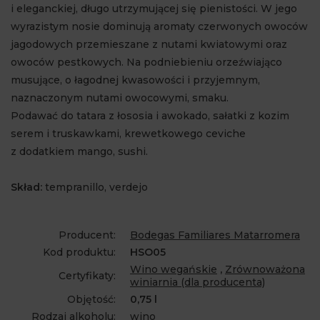
i eleganckiej, długo utrzymującej się pienistości. W jego
wyrazistym nosie dominują aromaty czerwonych owoców
jagodowych przemieszane z nutami kwiatowymi oraz
owoców pestkowych. Na podniebieniu orzeźwiająco
musujące, o łagodnej kwasowości i przyjemnym,
naznaczonym nutami owocowymi, smaku.
Podawać do tatara z łososia i awokado, sałatki z kozim
serem i truskawkami, krewetkowego ceviche
z dodatkiem mango, sushi.
Skład:
tempranillo, verdejo
Producent:
Bodegas Familiares Matarromera
Kod produktu:
HSO05
Wino wegańskie
,
Zrównoważona
Certyfikaty:
winiarnia (dla producenta)
Objętość:
0,75 l
Rodzaj alkoholu:
wino