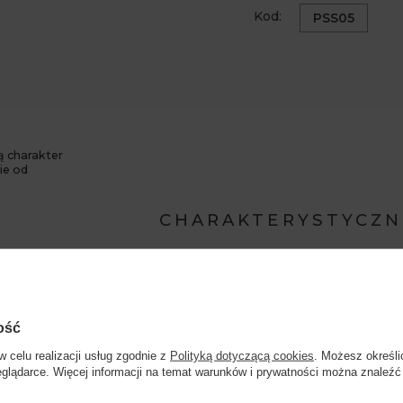
Kod:
PSS05
ą charakter
ie od
CHARAKTERYSTYCZN
ość
truskawka
malina
w celu realizacji usług zgodnie z
Polityką dotyczącą cookies
. Możesz określi
eglądarce. Więcej informacji na temat warunków i prywatności można znaleźć