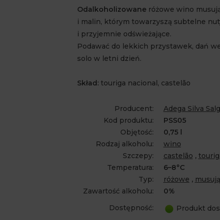
Odalkoholizowane
różowe wino musują
i malin, którym towarzyszą subtelne nu
i przyjemnie odświeżające.
Podawać do lekkich przystawek, dań we
solo w letni dzień.
Skład:
touriga nacional, castelão
Producent:
Adega Silva Sal
Kod produktu:
PSS05
Objętość:
0,75 l
Rodzaj alkoholu:
wino
Szczepy:
castelão
,
tourig
Temperatura:
6–8°C
Typ:
różowe
,
musuj
Zawartość alkoholu:
0%
Dostępność:
Produkt dos