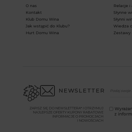
O nas
Relacje i
Kontakt
Słynne wi
Klub Domu Wina
Słynni wi
Jak wstąpić do Klubu?
Wiedza o
Hurt Domu Wina
Zestawy 
NEWSLETTER
ZAPISZ SIĘ DO NEWSLETTERA* I OTRZYMUJ
Wyrażam
NAJLEPSZE OFERTY KUPONY RABATOWE
z infor
INFORMACJE O PROMOCJACH
I NOWOŚCIACH