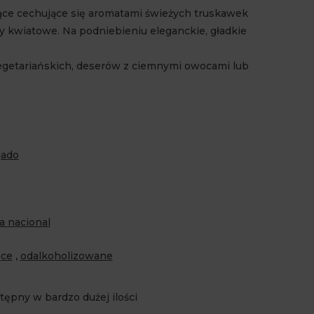
ce cechujące się aromatami świeżych truskawek
ty kwiatowe. Na podniebieniu eleganckie, gładkie
getariańskich, deserów z ciemnymi owocami lub
gado
a nacional
ące
,
odalkoholizowane
tępny w bardzo dużej ilości