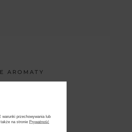
E AROMATY
kwiaty
ć warunki przechowywania lub
 także na stronie
Prywatność