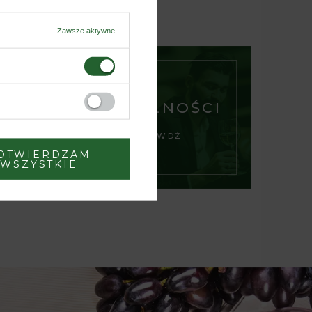
Zawsze aktywne
AKTUALNOŚCI
SPRAWDŹ
OTWIERDZAM
WSZYSTKIE