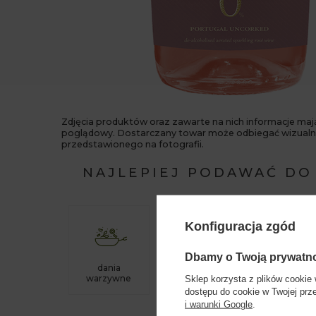
Zdjęcia produktów oraz zawarte na nich informacje maj
poglądowy. Dostarczany towar może odbiegać wizualn
przedstawionego na fotografii.
NAJLEPIEJ PODAWAĆ DO
Konfiguracja zgód
Dbamy o Twoją prywatn
dania
desery
aperitif
warzywne
Sklep korzysta z plików cookie 
dostępu do cookie w Twojej prz
i warunki Google
.