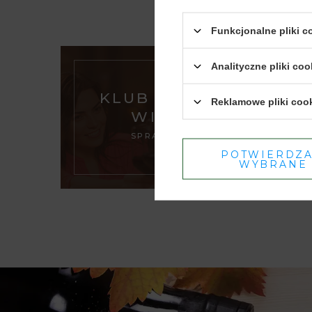
Funkcjonalne pliki 
Analityczne pliki coo
KLUB DOMU
Reklamowe pliki coo
WINA
SPRAWDŹ
POTWIERDZ
WYBRANE