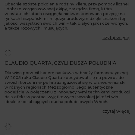
Obecnie szóste pokolenie rodziny Yllera, przy pomocy licznej
i dobrze zorganizowanej ekipy, zarządza firmą, która
w ostatnich latach osiągnęła niekwestionowaną pozycję na
rynkach hiszpańskim i międzynarodowym dzięki znakomitej
jakości wszystkich swoich win – tak białych jak i czerwonych,
a także różowych i musujących.
czytaj więcej
CLAUDIO QUARTA, CZYLI DUSZA POŁUDNIA
Dla wina porzucił karierę naukową w branży farmaceutycznej.
W 2005 roku Claudio Quarta zdecydował się na powrót do
swoich korzeni i w pełni zaangażował się w biznes winiarski
w różnych regionach Mezzogiorno. Jego autentyczne
podejście w połączeniu z innowacyjnymi technikami produkcji
dają efekt w postaci wyjątkowych i wysokiej jakości win
idealnie uosabiających ducha południowych Włoch.
czytaj więcej