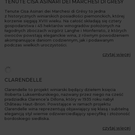
TENUTE CISA ASINARI DEI MARCHESI DI GRÉSY
Tenute Cisa Asinari dei Marchesi di Grésy to jedna
z historycznych winiarskich posiadłości piemonckich, której
korzenie sięgają XVIII wieku. Na całość składają się cztery
gospodarstwa i 45 hektarów winogradów położonych na
łagodnych zboczach wzgórz Langhe i Monferrato, z których
owoców powstają eleganckie wina, z równym powodzeniem
akompaniujące daniom codziennym, jak i podawanym
podczas wielkich uroczystości.
czytaj więcej
CLARENDELLE
Clarendelle to projekt winiarski będący dziełem księcia
Roberta Luksemburskiego, nazwany przez niego na cześć
pradziadka Clarence’a Dillona, który w 1935 roku nabył
Château Haut-Brion. Powstające w ramach projektu
Clarendelle wina reprezentują objawiający się klasą i subtelną
elegancją styl wiernie odzwierciedlający specyfikę i złożoność
bordoskiego siedliska.
czytaj więcej