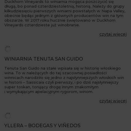
Duckhorn Vineyards to winiarnia mogąca poszczycić się
długą, bo ponad czterdziestoletnią, historią. Należy do grupy
kilkudziesięciu pierwszych winiarni powstałych w Napa Valley,
obecnie będąc jednym z głównych producentów win na tym
obszarze. W 2017 roku hucznie świętowano w Duckhorn
Vineyards czterdzieste już winobranie.
czytaj więcej
WINIARNIA TENUTA SAN GUIDO
Tenuta San Guido na stałe wpisała się w historię włoskiego
wina. To w należących do tej szacownej posiadłości
winnicach narodziło się jedno z najsłynniejszych włoskich win
w historii – Sassicaia czyli pierwszy, i po dziś najsłynniejszy
super toskan, torujący drogę innym znakomitym
i wymykającym apelacyjnym rygorom, winom.
czytaj więcej
YLLERA – BODEGAS Y VIÑEDOS