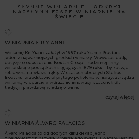
SŁYNNE WINIARNIE - ODKRYJ
NAJSŁYNNIEJSZE WINIARNIE NA
ŚWIECIE
WINIARNIA KIR-YIANNI
Winiarnię Kir-Yianni założył w 1997 roku Yiannis Boutaris –
jeden z najważniejszych greckich winiarzy. Wówczas podjął
decyzję o opuszczeniu Boutari Group – rodzinnej firmy
winiarskiej o początkach sięgających 1879 roku – by zacząć
robić wina na własną rękę. W czasach obecnych Stellios
Boutaris, przedstawiciel piątego pokolenia winiarzy, zarządza
winiarnią w oparciu o wdrażanie innowacji, szacunek dla
tradycji i prawdziwą wiedzę o winie.
czytaj więcej
WINIARNIA ÁLVARO PALACIOS
Álvaro Palacios to od dobrych kilku dekad jedno
z najgorętszych nazwisk winiarskiego świata. Uważany jest za