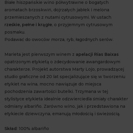
Białe hiszpańskie wino półwytrawne o bogatych
aromatach brzoskwiń, dojrzałych jabłek i melona
przemieszanych z nutami cytrusowymi. W ustach
rześkie, pełne i krągłe
, o przyjemnym cytrusowym
posmaku.
Podawać do owoców morza, ryb, łagodnych serów.
Marieta jest pierwszym winem z
apelacji Rías Baixas
opatrzonym etykietą o zdecydowanie awangardowym
charakterze. Projekt autorstwa Marty Lojo, prowadzącej
studio graficzne od 20 lat specjalizujące się w tworzeniu
etykiet na wina, mocno nawiązuje do miejsca
pochodzenia zawartości butelki. Trzymana w tej
stylistyce etykieta idealnie odzwierciedla śmiały charakter
odmiany albariño. Zarówno wino, jak i przedstawiona na
etykiecie dziewczyna, emanują młodością i świeżością.
Skład
: 100% albariño