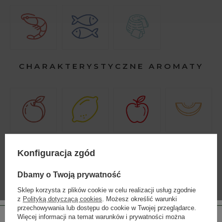
CHARAKTERYSTYCZNE AROMATY
NAJLEPIEJ SMAKUJE
Konfiguracja zgód
Oto zbiór dań, z którymi najlepiej smakuje wybrane wino
Dbamy o Twoją prywatność
Sklep korzysta z plików cookie w celu realizacji usług zgodnie
z
Polityką dotyczącą cookies
. Możesz określić warunki
przechowywania lub dostępu do cookie w Twojej przeglądarce.
BODEGAS MARTÍN CÓDAX
Więcej informacji na temat warunków i prywatności można