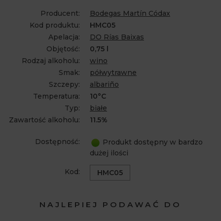
Producent:
Bodegas Martín Códax
Kod produktu:
HMC05
Apelacja:
DO Rías Baixas
Objętość:
0,75 l
Rodzaj alkoholu:
wino
Smak:
półwytrawne
Szczepy:
albariño
Temperatura:
10°C
Typ:
białe
Zawartość alkoholu:
11.5%
Dostępność:
Produkt dostępny w bardzo
dużej ilości
Kod:
HMC05
NAJLEPIEJ PODAWAĆ DO