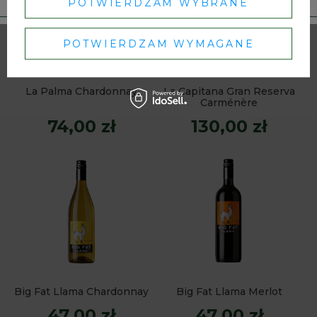
POTWIERDZAM WYBRANE
POTWIERDZAM WYMAGANE
La Palma Chardonnay
La Capitana Gran Reserva
Carménère
74,00 zł
130,00 zł
Big Fat Llama Chardonnay
Big Fat Llama Merlot
47,00 zł
47,00 zł