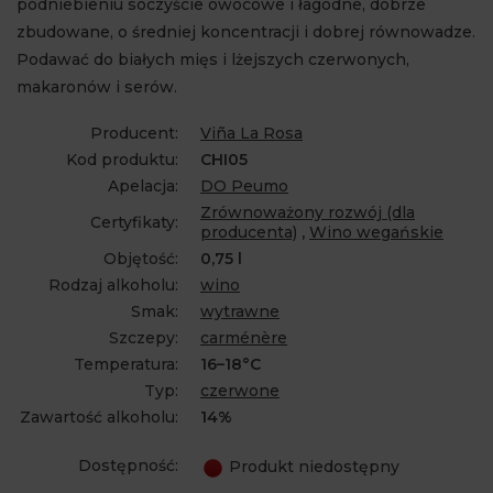
podniebieniu soczyście owocowe i łagodne, dobrze
zbudowane, o średniej koncentracji i dobrej równowadze.
Podawać do białych mięs i lżejszych czerwonych,
makaronów i serów.
Producent:
Viña La Rosa
Kod produktu:
CHI05
Apelacja:
DO Peumo
Zrównoważony rozwój (dla
Certyfikaty:
producenta)
,
Wino wegańskie
Objętość:
0,75 l
Rodzaj alkoholu:
wino
Smak:
wytrawne
Szczepy:
carménère
Temperatura:
16–18°C
Typ:
czerwone
Zawartość alkoholu:
14%
Dostępność:
Produkt niedostępny