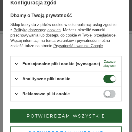
Konfiguracja zgód
INNE PRODUKTY PRODUCENTA
Dbamy o Twoją prywatność
Lista alkoholi producenta
Sklep korzysta z plików cookie w celu realizacji usług zgodnie
z
Polityką dotyczącą cookies
. Możesz określić warunki
przechowywania lub dostępu do cookie w Twojej przeglądarce.
Więcej informacji na temat warunków i prywatności można
znaleźć także na stronie
Prywatność i warunki Google
.
Zawsze
Funkcjonalne pliki cookie (wymagane)
aktywne
Strona przeznaczona dla osób pełnoletnich.
Analityczne pliki cookie
Czy masz ukończone 18 lat?
Big Fat Llama Cabernet
La Palma Sauvignon Blanc
Sauvignon Merlot
Reklamowe pliki cookie
47,00 zł
72,50 zł
TAK
NIE
POTWIERDZAM WSZYSTKIE
Dbamy o Twoją prywatność
– szczegóły w
polityce prywatności
.