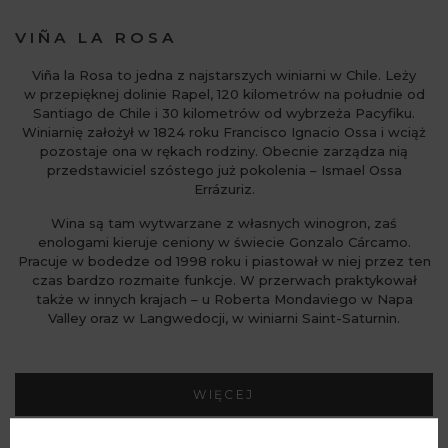
VIÑA LA ROSA
Viña la Rosa to jedna z najstarszych winiarni w Chile. Leży
w przepięknej dolinie Rapel, 120 kilometrów na południe od
Santiago de Chile i 30 kilometrów od wybrzeża Pacyfiku.
Winiarnię założył w 1824 roku Francisco Ignacio Ossa i wciąż
pozostaje ona w rękach rodziny. Obecnie zarządza nią
przedstawiciel szóstego już pokolenia – Ismael Ossa
Errázuriz.
Wina są tam wytwarzane z własnych winogron, zaś
enologami kieruje ceniony w świecie Gonzalo Cárcamo.
Pracuje w bodedze od 1998 roku i piastował w niej przez ten
czas bardzo rozmaite funkcje. W przerwach praktykował
także w innych krajach – u Roberta Mondaviego w Napa
Valley oraz w Langwedocji, w winiarni Saint-Saturnin.
WIĘCEJ