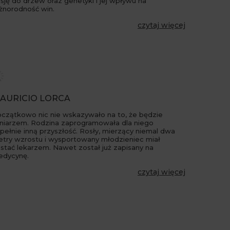
sję do drzew oraz genetyki i jej wpływu na
żnorodność win.
czytaj więcej
AURICIO LORCA
czątkowo nic nie wskazywało na to, że będzie
niarzem. Rodzina zaprogramowała dla niego
pełnie inną przyszłość. Rosły, mierzący niemal dwa
try wzrostu i wysportowany młodzieniec miał
stać lekarzem. Nawet został już zapisany na
edycynę.
czytaj więcej