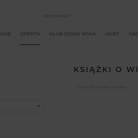
CANE
OFERTA
KLUB DOMU WINA
HURT
NAS
KSIĄŻKI O W
sortuj po nazwie rosnąco
a