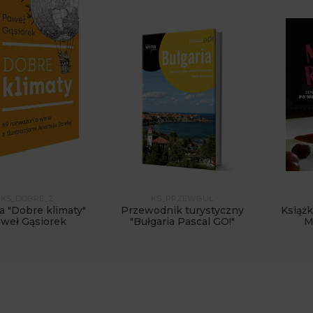
KS_DOBRE_2
KS_PRZEWBUŁ
a "Dobre klimaty"
Przewodnik turystyczny
Książk
weł Gąsiorek
"Bułgaria Pascal GO!"
M