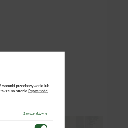
ć warunki przechowywania lub
 także na stronie
Prywatność
Zawsze aktywne