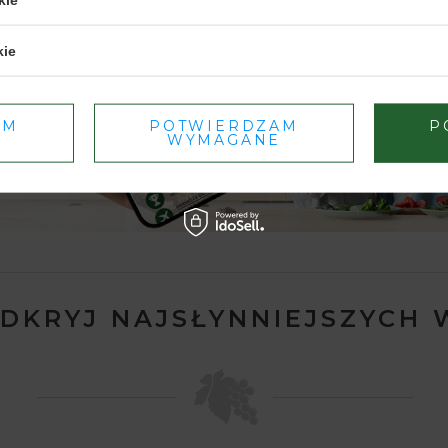
TAK
NIE
kie
Dbamy o Twoją prywatność
– szczegóły w
polityce prywatności
.
AM
POTWIERDZAM
P
WYMAGANE
ODKRYJ NAJSŁYNNIEJSZYCH 