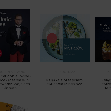
KUCHNIA_I_WINO
KS_KUCHNIA2
KS
 "Kuchnia i wino -
uce łączenia win
Książka z przepisami
Książ
rawami" Wojciech
"Kuchnia Mistrzów"
"Mis
Giebuta
Mis