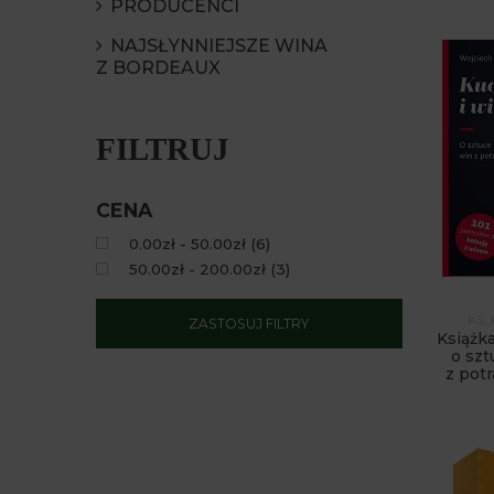
PRODUCENCI
NAJSŁYNNIEJSZE WINA
Z BORDEAUX
FILTRUJ
CENA
0.00zł - 50.00zł
(
6
)
50.00zł - 200.00zł
(
3
)
KS_
ZASTOSUJ FILTRY
Książka
o szt
z pot