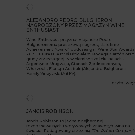
ALEJANDRO PEDRO BULGHERONI
NAGRODZONY PRZEZ MAGAZYN WINE
ENTHUSIAST
Wine Enthusiast przyznał Alejandro Pedro
Bulgheroniemu prestiżową nagrodę „Lifetime
Achievement Award” podczas gali Wine Star Awards
2025. Laureat jest właścicielem Bodega Garzón oraz
grupy zrzeszającej 15 winiarni w sześciu krajach -
Argentynie, Urugwaju, Stanach Zjednoczonych,
Włoszech, Francji i Australii (Alejandro Bulgheroni
Family Vineyards (ABFV).
czytaj wię
JANCIS ROBINSON
Jancis Robinson to jedna z najbardziej
rozpoznawalnych i wpływowych znawczyń wina na
świecie. Redagowany przez nią
The Oxford Compani