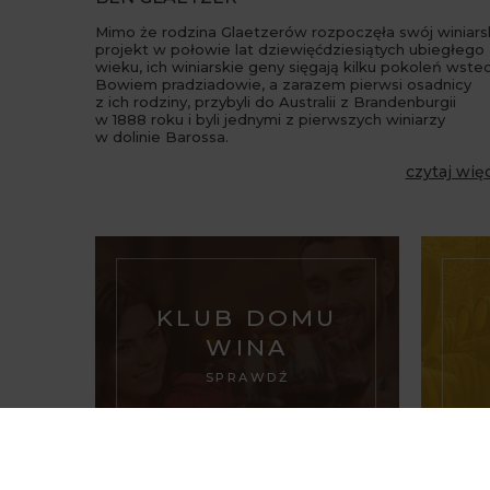
Mimo że rodzina Glaetzerów rozpoczęła swój winiars
projekt w połowie lat dziewięćdziesiątych ubiegłego
wieku, ich winiarskie geny sięgają kilku pokoleń wstec
Bowiem pradziadowie, a zarazem pierwsi osadnicy
z ich rodziny, przybyli do Australii z Brandenburgii
w 1888 roku i byli jednymi z pierwszych winiarzy
w dolinie Barossa.
czytaj wię
KLUB DOMU
WINA
SPRAWDŹ