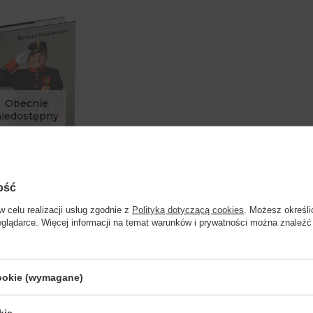
Obecnie
niedostępny
S_MAKŁOWICZ
ość
a kucharska "C.k.
" Robert Makłowicz
w celu realizacji usług zgodnie z
Polityką dotyczącą cookies
. Możesz określi
eglądarce. Więcej informacji na temat warunków i prywatności można znaleźć
Strona przeznaczona dla osób pełnoletnich.
cookie (wymagane)
Czy masz ukończone 18 lat?
kie