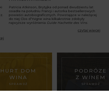
ki
Patricia Atkinson, Brytyjka od ponad dwudziestu lat
osiadła na południu Francji i autorka bestsellerowych
z.
powieści autobiograficznych. Powstające w należącej
do niej Clos d’Yvigne wina kilkakrotnie zdobyły
najwyższe wyróżnienia
Guide Hachette des Vins
.
czytaj więcej
cej
HURT DOM
PODRÓZE
WINA
Z WINEM
SPRAWDŹ
SPRAWDŹ