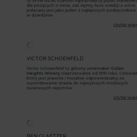
to Wine
od lat stanowi najważniejszy punkt odniesien
dla piszących o winie, zaś słynny
Kurs wiedzy o winie
polecany jest jako jeden z najlepszych podręczników
w dziedzinie.
czytaj wię
VICTOR SCHOENFELD
Victor Schoenfeld to główny winemaker
Golan
Heights Winery
nieprzerwanie od 1991 roku. Człowie
który jest prawnie i moralnie odpowiedzialny za
wywindowanie Izraela do najwyższych możliwych
światowych rejestrów.
czytaj wię
BEN GLAETZER