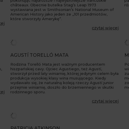
ia
pokonując najdroższe i najwybitniejsze francuskie
pa
châteaux. Obecnie butelka Stag’s Leap 1973
ró
wystawiana jest w Smithsonian’s National Museum of
American History jako jeden ze „101 przedmiotów,
które stworzyły Amerykę”.
cej
czytaj więcej
AGUSTÍ TORELLÓ MATA
M
Rodzina Torelló Mata jest ważnym producentem
Po
k,
hiszpańskiej cavy. Ojciec Agustiego, też Agustí,
wi
stworzył przed laty winiarnię, której jedynym celem była
zu
produkcja wysokiej klasy wina musującego. Kiedy
me
wydawało się, że naturalną koleją rzeczy Agustí junior
zo
przejmie winiarnię, doszło do brzemiennego w skutki
m
cej
rodzinnego sporu.
czytaj więcej
PATRICIA ATKINSON