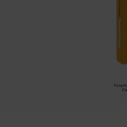
Książk
Pa