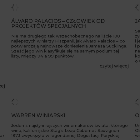
ÁLVARO PALACIOS – CZŁOWIEK OD
J
PROJEKTÓW SPECJALNYCH
Sa
Nie ma drugiego tak wszechobecnego na liście 100
ży
najlepszych winiarzy Hiszpanii, jak Álvaro Palacios – co
i 
potwierdzają najnowsze doniesienia Jamesa Sucklinga.
i 
Sześć jego win klasyfikuje się na samym podium tej
ne
listy, między 94 a 99 punktów…
ko
o 
czytaj więcej
cej
WARREN WINIARSKI
O
Jeden z najsłynniejszych winemakerów świata, którego
Ur
wino, kalifornijskie Stag’s Leap Cabernet Sauvignon
Ol
on
1973 zwyciężyło w legendarnej Degustacji Paryskiej,
wi