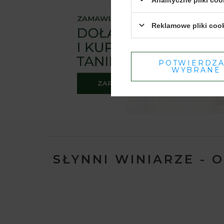
Reklamowe pliki coo
POTWIERDZ
WYBRANE
SŁYNNI WINIARZE - 