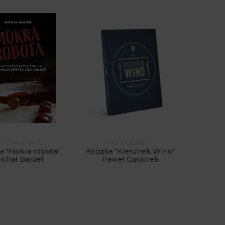
KS_MOKRA
KS_KIERUNEK
a "Mokra robota"
Książka "Kierunek Wino"
ichał Bardel
Paweł Gąsiorek