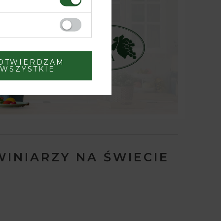
OTWIERDZAM
WSZYSTKIE
WINIARZY NA ŚWIECIE