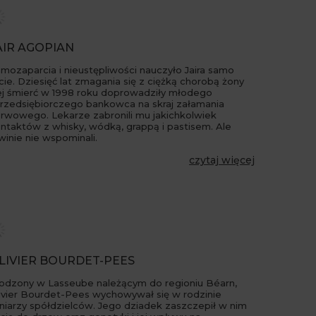
AIR AGOPIAN
mozaparcia i nieustępliwości nauczyło Jaira samo
cie. Dziesięć lat zmagania się z ciężką chorobą żony
jej śmierć w 1998 roku doprowadziły młodego
przedsiębiorczego bankowca na skraj załamania
rwowego. Lekarze zabronili mu jakichkolwiek
ntaktów z whisky, wódką, grappą i pastisem. Ale
winie nie wspominali.
czytaj więcej
LIVIER BOURDET-PEES
odzony w Lasseube należącym do regioniu Béarn,
ivier Bourdet-Pees wychowywał się w rodzinie
niarzy spółdzielców. Jego dziadek zaszczepił w nim