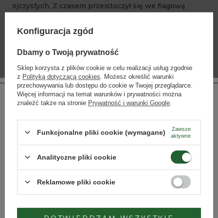
ojczystych. Z czasem przeistoczył się we flagową
odmianą winorośli w Argentynie.
Konfiguracja zgód
Dlatego data 17 kwietnia postrzegana jest przez
organizację Wines of Argentina nie tylko jako symbol
Dbamy o Twoją prywatność
w kontekście przeobrażenia przemysłu winiarskiego
Sklep korzysta z plików cookie w celu realizacji usług zgodnie
Argentyny, ale także jako punkt wyjścia
z
Polityką dotyczącą cookies
. Możesz określić warunki
zapoczątkowujący rozwój w nowej ojczyźnie odmiany
przechowywania lub dostępu do cookie w Twojej przeglądarce.
Więcej informacji na temat warunków i prywatności można
malbec, dziś emblematycznej dla całego kraju.
znaleźć także na stronie
Prywatność i warunki Google
.
Krytycy winiarscy zgodnie twierdzą, że to szczep
stwarzający dla enologów wielkie możliwości i można
Zawsze
Funkcjonalne pliki cookie (wymagane)
aktywne
z niego zrobić bardzo różnorodne wina i, co nie bez
Strona przeznaczona dla osób pełnoletnich.
znaczenia, na każdą kieszeń. Ich cechami wspólnymi
Analityczne pliki cookie
Czy masz ukończone 18 lat?
będzie zawsze wyrazisty kolor, bujna, soczysta
owocowość i aksamitna struktura.
Reklamowe pliki cookie
TAK
NIE