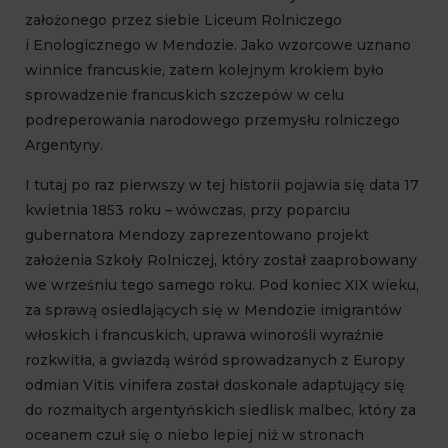
założonego przez siebie Liceum Rolniczego
i Enologicznego w Mendozie. Jako wzorcowe uznano
winnice francuskie, zatem kolejnym krokiem było
sprowadzenie francuskich szczepów w celu
podreperowania narodowego przemysłu rolniczego
Argentyny.
I tutaj po raz pierwszy w tej historii pojawia się data 17
kwietnia 1853 roku – wówczas, przy poparciu
gubernatora Mendozy zaprezentowano projekt
założenia Szkoły Rolniczej, który został zaaprobowany
we wrześniu tego samego roku. Pod koniec XIX wieku,
za sprawą osiedlających się w Mendozie imigrantów
włoskich i francuskich, uprawa winorośli wyraźnie
rozkwitła, a gwiazdą wśród sprowadzanych z Europy
odmian Vitis vinifera został doskonale adaptujący się
do rozmaitych argentyńskich siedlisk malbec, który za
oceanem czuł się o niebo lepiej niż w stronach