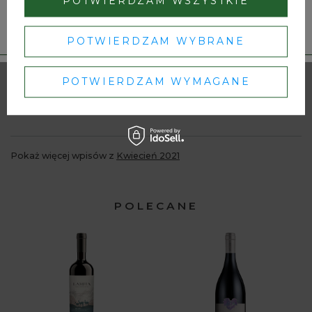
POTWIERDZAM WSZYSTKIE
Dbamy o Twoją prywatność
– szczegóły w
polityce prywatności
.
POTWIERDZAM WYBRANE
poznaj malbeca
POTWIERDZAM WYMAGANE
Pokaż więcej wpisów z
Kwiecień 2021
POLECANE