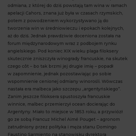
odmiana, z której do dziś powstają tam wina w ramach
apelacji Cahors, znana już była w czasach rzymskich,
potem z powodzeniem wykorzystywano ją do
tworzenia win w średniowieczu i epokach kolejnych,
aż do dziś. Jednak prawdziwie doceniona została na
forum międzynarodowym wraz z podbojem rynku
angielskiego. Pod koniec XIX wieku plaga filoksery
skutecznie zniszczyła winogrady francuskie, na skutek
czego côt – bo tak brzmi jej drugie imię – popadł
w zapomnienie, jednak pozostawiając po sobie
wspomnienie cenionej odmiany winorośli. Wówczas
nastała era malbeca jako szczepu „argentyńskiego”.
Zanim jeszcze filoksera spustoszyła francuskie
winnice, malbec przemierzył ocean docierając do
Argentyny. Miało to miejsce w 1853 roku, a przywiózł
go ze sobą Francuz Michel Aimé Pouget – agronom
zatrudniony przez polityka i męża stanu Domingo
Faustino Sarmiento na stanowisku dyrektora