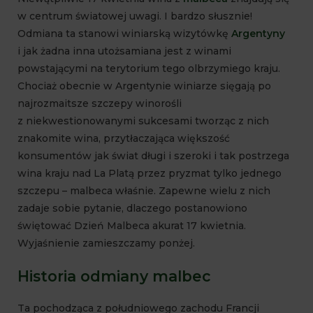
w centrum światowej uwagi. I bardzo słusznie!
Odmiana ta stanowi winiarską wizytówkę
Argentyny
i jak żadna inna utożsamiana jest z winami
powstającymi na terytorium tego olbrzymiego kraju.
Chociaż obecnie w Argentynie winiarze sięgają po
najrozmaitsze szczepy winorośli
z niekwestionowanymi sukcesami tworząc z nich
znakomite wina, przytłaczająca większość
konsumentów jak świat długi i szeroki i tak postrzega
wina kraju nad La Platą przez pryzmat tylko jednego
szczepu – malbeca właśnie. Zapewne wielu z nich
zadaje sobie pytanie, dlaczego postanowiono
świętować Dzień Malbeca akurat 17 kwietnia.
Wyjaśnienie zamieszczamy ponżej.
Historia odmiany malbec
Ta pochodząca z południowego zachodu Francji