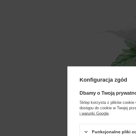
Konfiguracja zgód
Dbamy o Twoją prywatn
Sklep korzysta z plików cookie 
dostępu do cookie w Twojej prz
i warunki Google
.
Funkcjonalne pliki 