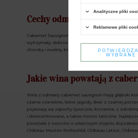
Analityczne pliki coo
Cechy odmiany
Reklamowe pliki coo
Cabernet Sauvignon ma niewielkie jagody o ciemnej 
wytrzymały; dobrze rośnie niemal wszędzie, niezale
choroby i insekty, które to cechy decydują o jej atr
POTWIERDZ
WYBRANE
Jakie wina powstają z cabe
Wina z odmiany cabernet sauvignon mają głęboki ko
czarne czereśnie, leśne jagody, likier z czarnej porze
pojawiają się zapachy żywiczne, korzenne, z odrobiną
i skoncentrowane, a także mocno taniczne. Najlepsze
powstałe z owoców o właściwym stopniu dojrzałości 
Château Mouton Rothschild, Château Latour, Châtea