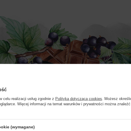
ość
w celu realizacji usług zgodnie z
Polityką dotyczącą cookies
. Możesz określi
eglądarce. Więcej informacji na temat warunków i prywatności można znaleźć
Strona przeznaczona dla osób pełnoletnich.
cookie (wymagane)
Czy masz ukończone 18 lat?