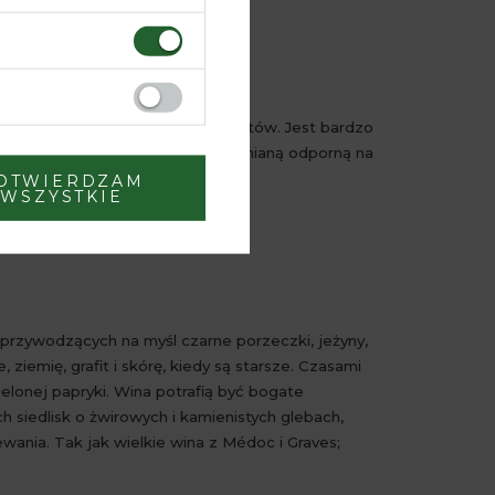
yskać wielką koncentrację aromatów. Jest bardzo
stkie warunki pogodowe, jest odmianą odporną na
OTWIERDZAM
WSZYSTKIE
przywodzących na myśl czarne porzeczki, jeżyny,
 ziemię, grafit i skórę, kiedy są starsze. Czasami
elonej papryki. Wina potrafią być bogate
 siedlisk o żwirowych i kamienistych glebach,
nia. Tak jak wielkie wina z Médoc i Graves;