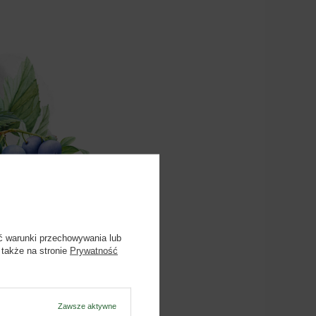
ć warunki przechowywania lub
 także na stronie
Prywatność
Zawsze aktywne