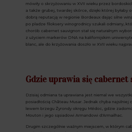
mówiły o skrzyżowaniu w XVII wieku przez bordoskic
a także grubej, twardej skórce, dzięki której byłaby
dobrą reputacją w regionie Bordeaux dając silne win
po pladze filoksery winogrodnicy szukali odmiany, k
chorób cabernet sauvignon stał się naturalnym wyb
z użyciem markerów DNA na kalifornijskim uniwersytec
blanc, ale do krzyżowania doszło w XVII wieku najpr
Gdzie uprawia się cabernet
Dzisiaj odmiana ta uprawiana jest niemal we wszystk
posiadłością Château Musar. Jednak chyba najsilnie
lewem brzegu Żyrondy okręgu Médoc, gdzie zadomowi
Mouton i jego sąsiadowi Armandowi d'Armailhac.
Drugim szczególnie ważnym miejscem, w którym caber