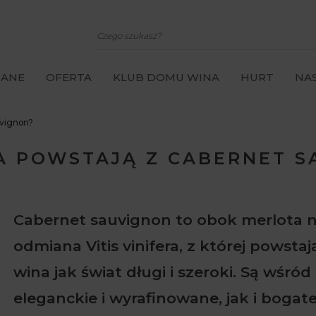
CANE
OFERTA
KLUB DOMU WINA
HURT
NAS
uvignon?
A POWSTAJĄ Z CABERNET 
Cabernet sauvignon to obok merlota n
odmiana Vitis vinifera, z której powst
wina jak świat długi i szeroki. Są wśró
eleganckie i wyrafinowane, jak i bogat