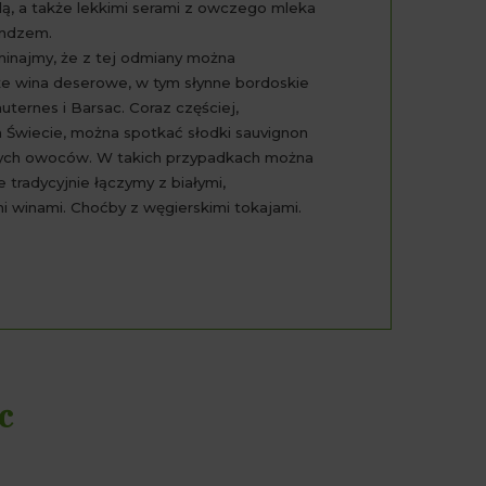
llą, a także lekkimi serami z owczego mleka
undzem.
inajmy, że z tej odmiany można
że wina deserowe, w tym słynne bordoskie
auternes i Barsac. Coraz częściej,
Świecie, można spotkać słodki sauvignon
nych owoców. W takich przypadkach można
e tradycyjnie łączymy z białymi,
 winami. Choćby z węgierskimi tokajami.
c