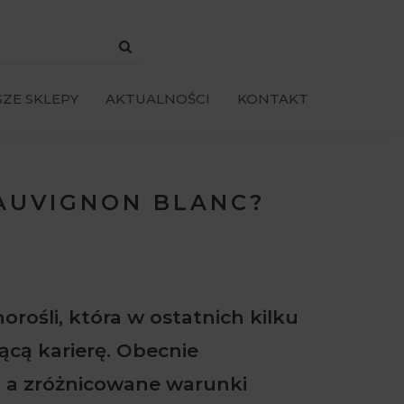
ZE SKLEPY
AKTUALNOŚCI
KONTAKT
SAUVIGNON BLANC?
orośli, która w ostatnich kilku
ącą karierę. Obecnie
ki, a zróżnicowane warunki