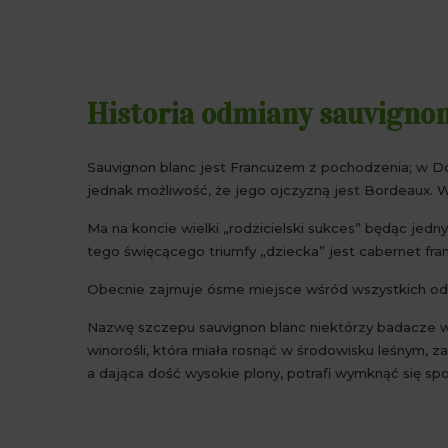
Historia odmiany sauvignon
Sauvignon blanc jest Francuzem z pochodzenia; w Dolin
jednak możliwość, że jego ojczyzną jest Bordeaux. 
Ma na koncie wielki „rodzicielski sukces” będąc jedn
tego święcącego triumfy „dziecka” jest cabernet fran
Obecnie zajmuje ósme miejsce wśród wszystkich odm
Nazwę szczepu sauvignon blanc niektórzy badacze wyw
winorośli, która miała rosnąć w środowisku leśnym, 
a dająca dość wysokie plony, potrafi wymknąć się spo