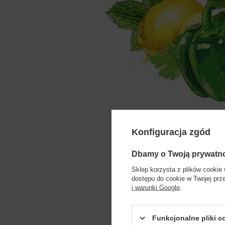
Konfiguracja zgód
Dbamy o Twoją prywatn
Sklep korzysta z plików cookie 
dostępu do cookie w Twojej prz
i warunki Google
.
Korzystając z 
powinniśmy ze
Funkcjonalne pliki 