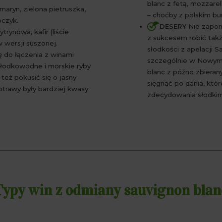
blanc z fetą, mozzare
zmaryn, zielona pietruszka,
– choćby z polskim b
bczyk.
DESERY
Nie zapom
trynowa, kafir (liście
z sukcesem robić tak
w wersji suszonej.
słodkości z apelacji S
ię do łączenia z winami
szczególnie w Nowym 
łodkowodne i morskie ryby
blanc z późno zbiera
też pokusić się o jasny
sięgnąć po dania, któr
trawy były bardziej kwasy
zdecydowania słodkimi
Typy win z odmiany sauvignon blan