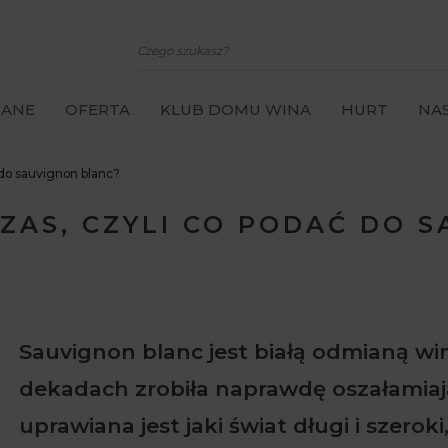
CANE
OFERTA
KLUB DOMU WINA
HURT
NAS
 do sauvignon blanc?
CZAS, CZYLI CO PODAĆ DO 
Sauvignon blanc jest białą odmianą win
dekadach zrobiła naprawdę oszałamiaj
uprawiana jest jaki świat długi i szero