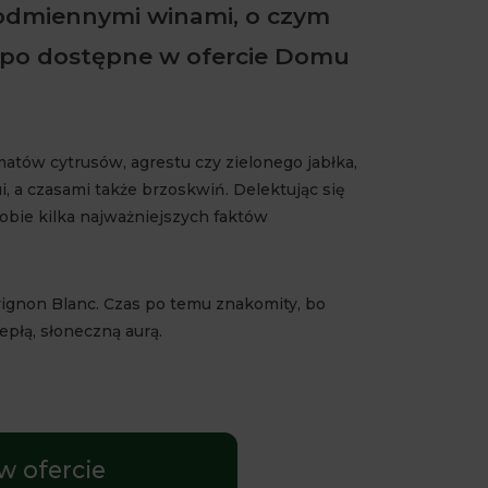
 odmiennymi winami, o czym
c po dostępne w ofercie Domu
atów cytrusów, agrestu czy zielonego jabłka,
, a czasami także brzoskwiń. Delektując się
obie kilka najważniejszych faktów
vignon Blanc. Czas po temu znakomity, bo
płą, słoneczną aurą.
w ofercie