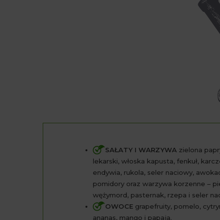
SAŁATY I WARZYWA
zielona papr
lekarski, włoska kapusta, fenkuł, karcz
endywia, rukola, seler naciowy, awoka
pomidory oraz warzywa korzenne – piet
wężymord, pasternak, rzepa i seler na
OWOCE
grapefruity, pomelo, cytryn
ananas, mango i papaja.