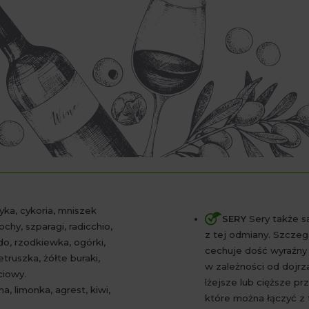
yka, cykoria, mniszek
SERY
Sery także s
ochy, szparagi, radicchio,
z tej odmiany. Szczeg
do, rzodkiewka, ogórki,
cechuje dość wyraźny
ruszka, żółte buraki,
w zależności od dojrz
ciowy.
lżejsze lub cięższe pr
a, limonka, agrest, kiwi,
które można łączyć z