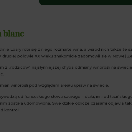
 blanc
ie Loary robi się z niego rozmaite wina, a wśród nich także te szc
W drugiej połowie XX wieku znakomicie zadomowił się w Nowej Zel
ym z „rodziców” najsłynniejszej chyba odmiany winorośli na świeci
c.
ian winorośli pod względem areału upraw na świecie.
odzą od francuskiego słowa sauvage – dziki, inni od łacińskiego 
zanim została udomowiona. Swe dzikie oblicze czasami objawia tak
d kontroli.