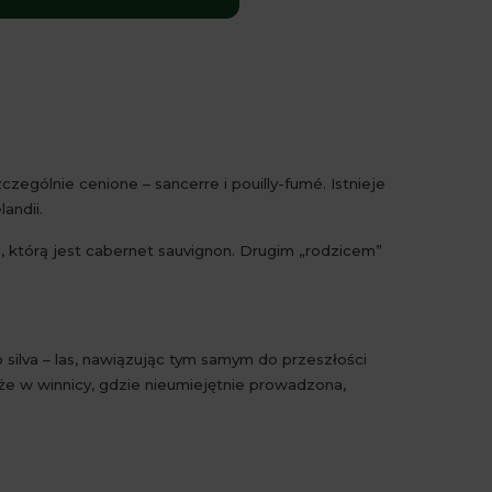
zególnie cenione – sancerre i pouilly-fumé. Istnieje
andii.
e, którą jest cabernet sauvignon. Drugim „rodzicem”
silva – las, nawiązując tym samym do przeszłości
że w winnicy, gdzie nieumiejętnie prowadzona,