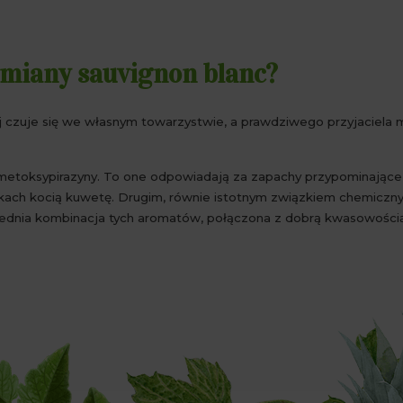
dmiany sauvignon blanc?
iej czuje się we własnym towarzystwie, a prawdziwego przyjaciela 
 metoksypirazyny. To one odpowiadają za zapachy przypominające na
kach kocią kuwetę. Drugim, równie istotnym związkiem chemiczny
ednia kombinacja tych aromatów, połączona z dobrą kwasowością, 