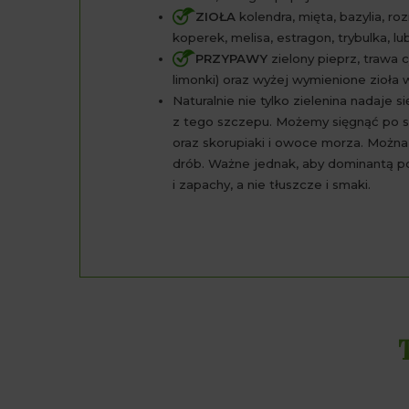
ZIOŁA
kolendra, mięta, bazylia, ro
koperek, melisa, estragon, trybulka, lu
PRZYPAWY
zielony pieprz, trawa cy
limonki) oraz wyżej wymienione zioła 
Naturalnie nie tylko zielenina nadaje s
z tego szczepu. Możemy sięgnąć po s
oraz skorupiaki i owoce morza. Można 
drób. Ważne jednak, aby dominantą po
i zapachy, a nie tłuszcze i smaki.