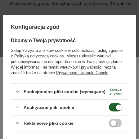
ekskluzywnej grupy stu najlepszych win Czeskiej Republiki.
Konfiguracja zgód
WIĘCEJ
Dbamy o Twoją prywatność
Sklep korzysta z plików cookie w celu realizacji usług zgodnie
z
Polityką dotyczącą cookies
. Możesz określić warunki
INNE PRODUKTY PRODUCENTA
przechowywania lub dostępu do cookie w Twojej przeglądarce.
Lista alkoholi producenta
Więcej informacji na temat warunków i prywatności można
znaleźć także na stronie
Prywatność i warunki Google
.
Zawsze
Funkcjonalne pliki cookie (wymagane)
aktywne
Strona przeznaczona dla osób pełnoletnich.
Analityczne pliki cookie
Czy masz ukończone 18 lat?
Reklamowe pliki cookie
TAK
NIE
Collection 1508 Ryzlink
Collection 1508 Rulandské