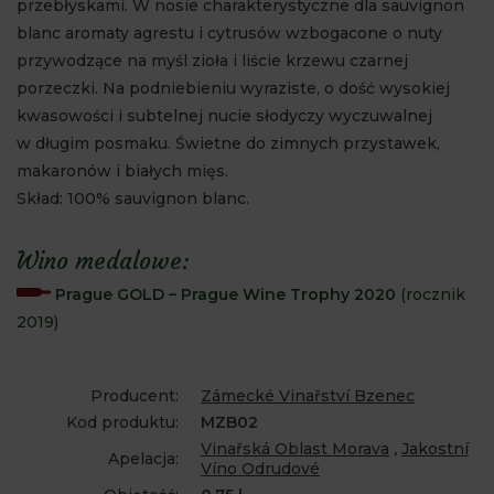
przebłyskami. W nosie charakterystyczne dla sauvignon
blanc aromaty agrestu i cytrusów wzbogacone o nuty
przywodzące na myśl zioła i liście krzewu czarnej
porzeczki. Na podniebieniu wyraziste, o dość wysokiej
kwasowości i subtelnej nucie słodyczy wyczuwalnej
w długim posmaku. Świetne do zimnych przystawek,
makaronów i białych mięs.
Skład: 100% sauvignon blanc.
Wino medalowe:
Prague GOLD – Prague Wine Trophy 2020
(rocznik
2019)
Producent:
Zámecké Vinařství Bzenec
Kod produktu:
MZB02
Vinařská Oblast Morava
,
Jakostní
Apelacja:
Víno Odrudové