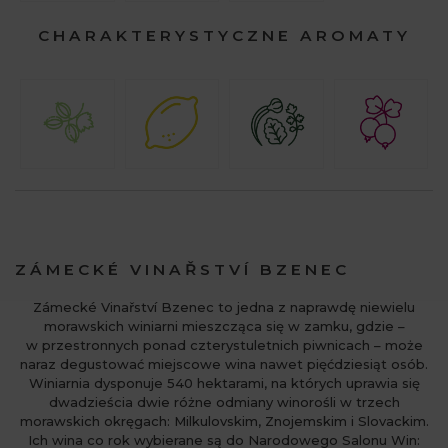
CHARAKTERYSTYCZNE AROMATY
ZÁMECKÉ VINAŘSTVÍ BZENEC
Zámecké Vinařství Bzenec to jedna z naprawdę niewielu
morawskich winiarni mieszcząca się w zamku, gdzie –
w przestronnych ponad czterystuletnich piwnicach – może
naraz degustować miejscowe wina nawet pięćdziesiąt osób.
Winiarnia dysponuje 540 hektarami, na których uprawia się
dwadzieścia dwie różne odmiany winorośli w trzech
morawskich okręgach: Milkulovskim, Znojemskim i Slovackim.
Ich wina co rok wybierane są do Narodowego Salonu Win: