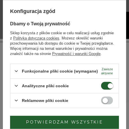
Garzón
Konfiguracja zgód
Dbamy o Twoją prywatność
Sklep korzysta z plików cookie w celu realizacji usług zgodnie
z
Polityką dotyczącą cookies
. Możesz określić warunki
przechowywania lub dostępu do cookie w Twojej przeglądarce.
Więcej informacji na temat warunków i prywatności można
znaleźć także na stronie
Prywatność i warunki Google
.
Zawsze
Funkcjonalne pliki cookie (wymagane)
aktywne
Strona przeznaczona dla osób pełnoletnich.
Analityczne pliki cookie
Czy masz ukończone 18 lat?
Reklamowe pliki cookie
TAK
NIE
Fot.. Courtesy of A.B.F.V 2025
POTWIERDZAM WSZYSTKIE
Dbamy o Twoją prywatność
– szczegóły w
polityce prywatności
.