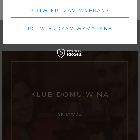
POTWIERDZAM WYBRANE
Pokaż więcej wpisów z
Listopad 2025
POTWIERDZAM WYMAGANE
KLUB DOMU WINA
SPRAWDŹ