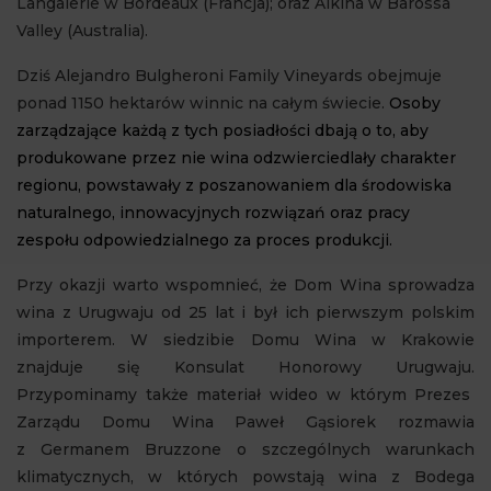
Langalerie w Bordeaux (Francja); oraz Alkina w Barossa
Valley (Australia).
Dziś Alejandro Bulgheroni Family Vineyards obejmuje
ponad 1150 hektarów winnic na całym świecie.
Osoby
zarządzające każdą z tych posiadłości dbają o to, aby
produkowane przez nie wina odzwierciedlały charakter
regionu, powstawały z poszanowaniem dla środowiska
naturalnego, innowacyjnych rozwiązań oraz pracy
zespołu odpowiedzialnego za proces produkcji.
Przy okazji warto wspomnieć, że Dom Wina sprowadza
wina z Urugwaju od 25 lat i był ich pierwszym polskim
importerem. W siedzibie Domu Wina w Krakowie
znajduje się Konsulat Honorowy Urugwaju.
Przypominamy także materiał wideo w którym Prezes
Zarządu Domu Wina
Paweł Gąsiorek rozmawia
z Germanem Bruzzone o szczególnych warunkach
klimatycznych, w których powstają wina z Bodega