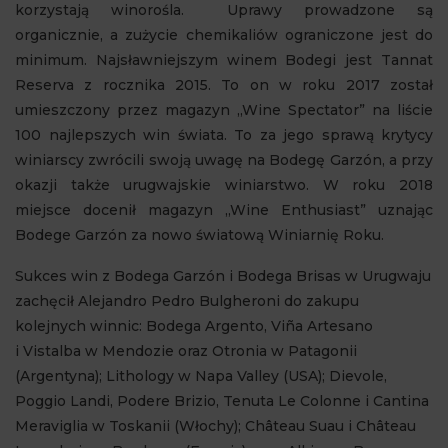
korzystają winorośla.
Uprawy prowadzone są
organicznie, a zużycie chemikaliów ograniczone jest do
minimum. Najsławniejszym winem Bodegi jest Tannat
Reserva z rocznika 2015. To on w roku 2017 został
umieszczony przez magazyn „Wine Spectator” na liście
100 najlepszych win świata. To za jego sprawą krytycy
winiarscy zwrócili swoją uwagę na Bodegę Garzón, a przy
okazji także urugwajskie winiarstwo.
W
roku 2018
miejsce docenił magazyn „Wine Enthusiast” uznając
Bodege Garz
ó
n za nowo światową Winiarnię Roku.
Sukces win z Bodega Garzón i Bodega Brisas w Urugwaju
zachęcił Alejandro Pedro Bulgheroni do zakupu
kolejnych winnic: Bodega Argento, Viña Artesano
i Vistalba w Mendozie oraz Otronia w Patagonii
(Argentyna); Lithology w Napa Valley (USA); Dievole,
Poggio Landi, Podere Brizio, Tenuta Le Colonne i Cantina
Meraviglia w Toskanii (Włochy); Château Suau i Château