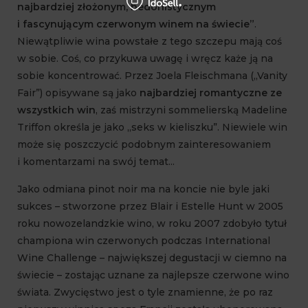
najbardziej złożonym, hedonistycznym
i fascynującym czerwonym winem na świecie”
.
Niewątpliwie wina powstałe z tego szczepu mają coś
w sobie. Coś, co przykuwa uwagę i wręcz każe ją na
sobie koncentrować. Przez Joela Fleischmana („Vanity
Fair”) opisywane są jako
najbardziej romantyczne ze
wszystkich win
, zaś mistrzyni sommelierską Madeline
Triffon określa je jako „seks w kieliszku”. Niewiele win
może się poszczycić podobnym zainteresowaniem
i komentarzami na swój temat...
Jako odmiana pinot noir ma na koncie nie byle jaki
sukces – stworzone przez Blair i Estelle Hunt w 2005
roku nowozelandzkie wino, w roku 2007 zdobyło tytuł
championa win czerwonych podczas International
Wine Challenge – największej degustacji w ciemno na
świecie – zostając uznane za najlepsze czerwone wino
świata. Zwycięstwo jest o tyle znamienne, że po raz