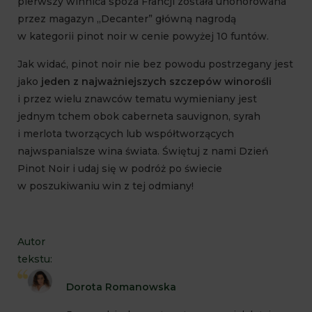
pierwszy winnica spoza Francji została uhonorowana
przez magazyn „Decanter” główną nagrodą
w kategorii pinot noir w cenie powyżej 10 funtów.
Jak widać, pinot noir nie bez powodu postrzegany jest
jako
jeden z najważniejszych szczepów winorośli
i przez wielu znawców tematu wymieniany jest
jednym tchem obok caberneta sauvignon, syrah
i merlota tworzących lub współtworzących
najwspanialsze wina świata. Świętuj z nami Dzień
Pinot Noir i udaj się w podróż po świecie
w poszukiwaniu win z tej odmiany!
Autor
tekstu:
Dorota Romanowska