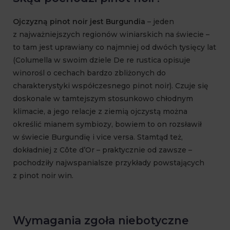
Ojczyzną pinot noir jest Burgundia
– jeden
z najważniejszych regionów winiarskich na świecie –
to tam jest uprawiany co najmniej od dwóch tysięcy lat
(Columella w swoim dziele De re rustica opisuje
winorośl o cechach bardzo zbliżonych do
charakterystyki współczesnego pinot noir). Czuje się
doskonale w tamtejszym stosunkowo chłodnym
klimacie, a jego relacje z ziemią ojczystą można
określić mianem symbiozy, bowiem to on rozsławił
w świecie Burgundię i vice versa. Stamtąd też,
dokładniej z Côte d’Or – praktycznie od zawsze –
pochodziły najwspanialsze przykłady powstających
z pinot noir win.
Wymagania zgoła niebotyczne