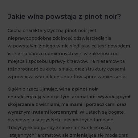
Jakie wina powstają z pinot noir?
Cechą charakterystyczną pinot noir jest
nieprawdopodobna zdolność odzwierciedlania
w powstałym z niego winie siedliska, co jest powodem
istnienia bardzo odmiennych win w zależności od
miejsca i sposobu uprawy krzewów. Ta niesamowita
różnorodność bukietu, smaku oraz struktury czasami
wprowadza wśród konsumentów spore zamieszanie.
Ogólnie rzecz ujmując,
wina z pinot noir
charakteryzują się czystymi aromatami wywołującymi
skojarzenia z wiśniami, malinami i porzeczkami oraz
wyraźnymi nutami korzennymi
. W ustach są bogate,
owocowe, o soczystych i aksamitnych taninach.
Tradycyjne burgundy znane są z konkretnych,
„stajennych” aromatów, ale zmieniająca się moda oraz