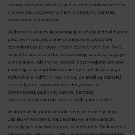
uprawa nowych, łatwiejszych w obcowaniu w winnicy,
klonów zaowocowały winami o lżejszym, bardziej
owocowym charakterze.
Najbardziej zwracająca uwagę jest chyba jednak barwa
pinotów – zdecydowanie jaśniejsza od głębokiej
czerwieni czy purpury innych czerwonych win. Tyle,
że jest to cecha często rozczarowująca początkujących
winomanów. Ale i w tej kwestii obserwujemy zmiany;
powstające w zupełnie odmiennym od klasycznego
stylu wina z Kalifornii czy Nowej Zelandii są bardziej
ekstraktywne, owocowe i o zdecydowanie
ciemniejszej, głębokiej barwie, bardziej
charakterystycznej dla syrah niż dla pinot właśnie.
W kontekście pinot noir nie sposób pominąć jego
udziału w tworzeniu najbardziej wyrafinowanych
musujących win świata, czyli szampanów. Praktycznie
od początku ten burgundzki arystokrata
odpowiadał