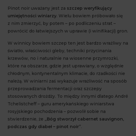
Pinot noir uważany jest za
szczep weryfikujący
umiejętności winiarzy
. Wielu bowiem próbowało się
z nim zmierzyć, by potem – po podliczeniu strat –
powrócić do łatwiejszych w uprawie (i winifikacji) gron.
W winnicy bowiem szczep ten jest bardzo wrażliwy na
światło, właściwości gleby, techniki przycinania
krzewów, no i naturalnie na wiosenne przymrozki,
które na obszarze, gdzie jest uprawiany, o względnie
chłodnym, kontynentalnym klimacie, do rzadkości nie
należą. W winiarni zaś wykazuje wrażliwość na sposób
przeprowadzania fermentacji oraz szczepy
stosowanych drożdży. To między innymi dlatego André
Tchelistcheff – guru amerykańskiego winiarstwa
rosyjskiego pochodzenia – pozwolił sobie na
stwierdzenie, że
„Bóg stworzył cabernet sauvignon,
podczas gdy diabeł – pinot noir”
.