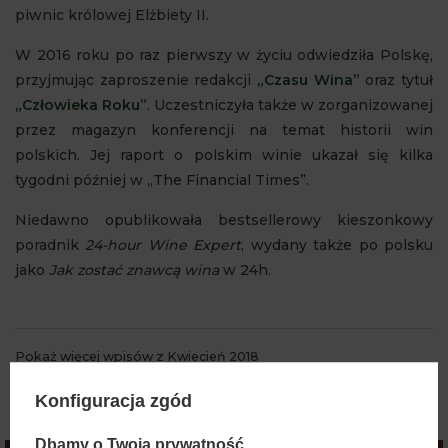
piwnic królowej Elżbiety II.
W 2016 roku po raz pierwszy w życiu odwiedziła Polskę,
przyjmując zaproszenie redakcji
„Czasu Wina”
oraz tytuł
„Człowieka Roku”
. Uczestniczyła także w zorganizowanej
przez magazyn konferencji na temat historii win
polskich. Jej raport o polskim winie ukazał się kilka
tygodni później w „The Financial Times”.
Niedawno opublikowała bestsellerowy kieszonkowy
poradnik
24-hour Wine Expert
, wydany także po polsku
jako
Jak zostać znawcą wina
w 24h.
Pokaż więcej wpisów z
Kwiecień 2018
Konfiguracja zgód
Dbamy o Twoją prywatność