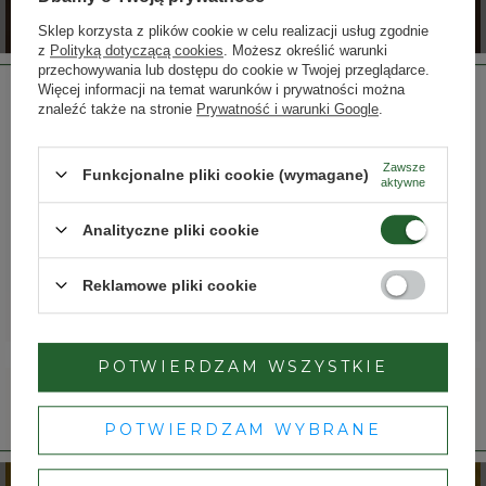
Sklep korzysta z plików cookie w celu realizacji usług zgodnie
z
Polityką dotyczącą cookies
. Możesz określić warunki
przechowywania lub dostępu do cookie w Twojej przeglądarce.
Więcej informacji na temat warunków i prywatności można
znaleźć także na stronie
Prywatność i warunki Google
.
KLUB DOMU WINA
Zawsze
Funkcjonalne pliki cookie (wymagane)
aktywne
Strona przeznaczona dla osób pełnoletnich.
SPRAWDŹ
Analityczne pliki cookie
Czy masz ukończone 18 lat?
Reklamowe pliki cookie
TAK
NIE
POTWIERDZAM WSZYSTKIE
Dbamy o Twoją prywatność
– szczegóły w
polityce prywatności
.
POTWIERDZAM WYBRANE