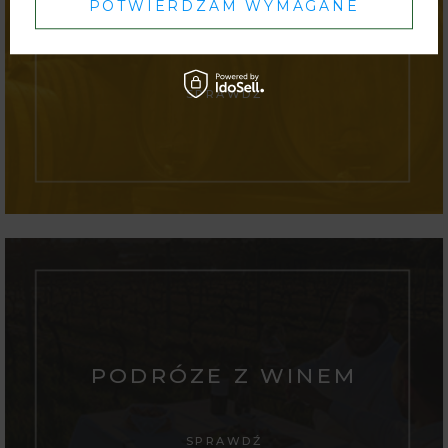
POTWIERDZAM WYMAGANE
HURT DOM WINA
SPRAWDŹ
PODRÓZE Z WINEM
SPRAWDŹ