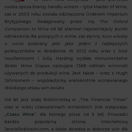
osoba spoza branży handlu winem – tytuł Master of Wine,
zaś w 2003 roku została odznaczona Orderem Imperium
Brytyjskiego. Redagowany przez nią
The Oxford
Companion to Wine
od lat stanowi najważniejszy punkt
odniesienia dla piszących o winie, zaś słynny
Kurs wiedzy
o winie
polecany jest jako jeden z najlepszych
podręczników w dziedzinie. W 2012 roku wraz z José
Vouillamozem i Julią Harding wydała monumentalne
dzieło
Wine Grapes
opisujące 1368 odmian winorośli
używanych do produkcji wina. Jest także – wraz z Hugh
Johnsonem – współautorką wielokrotnie wznawianego
Wielkiego atlasu win świata
.
Od lat jest stałą felietonistką w „The Financial Times”
oraz w wielu czasopismach winiarskich (nie wyłączając
„Czasu Wina”
, dla którego pisze od 9 lat). Prowadzi
bardzo popularną stronę internetową
JancisRobinson.com, a także doradza w doborze win dla