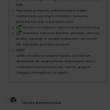
krab
Pieczone przepiórki, pieczona pierś indyka
nadziewana suszonymi morelami i żurawiną,
pikantny kurczak w pomarańczach
Risotto z szafranem i pieczoną dynią piżmową
Wiosenne warzywa (kalafior, groszek cukrowy,
brokuł, szparagi) w sosach maślanych i serowych
lub zapiekane pod beszamelem
SERY
Lekko beczkowy viognier będzie też dobrym
dodatkiem do śmietankowo-kremowych serów
o średniej intensywności (np. comté, gruyère,
taleggio, niewędzony oscypek)
Dorota Romanowska