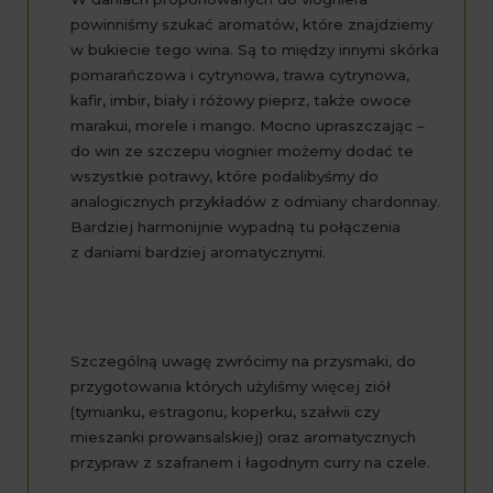
powinniśmy szukać aromatów, które znajdziemy
w bukiecie tego wina. Są to między innymi skórka
pomarańczowa i cytrynowa, trawa cytrynowa,
kafir, imbir, biały i różowy pieprz, także owoce
marakui, morele i mango. Mocno upraszczając –
do win ze szczepu viognier możemy dodać te
wszystkie potrawy, które podalibyśmy do
analogicznych przykładów z odmiany chardonnay.
Bardziej harmonijnie wypadną tu połączenia
z daniami bardziej aromatycznymi.
Szczególną uwagę zwrócimy na przysmaki, do
przygotowania których użyliśmy więcej ziół
(tymianku, estragonu, koperku, szałwii czy
mieszanki prowansalskiej) oraz aromatycznych
przypraw z szafranem i łagodnym curry na czele.