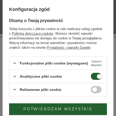
Konfiguracja zgód
Dbamy o Twoją prywatność
Sklep korzysta z plików cookie w celu realizacji usług zgodnie
z
Polityką dotyczącą cookies
. Możesz określić warunki
przechowywania lub dostępu do cookie w Twojej przeglądarce.
Więcej informacji na temat warunków i prywatności można
znaleźć także na stronie
Prywatność i warunki Google
.
Zawsze
Funkcjonalne pliki cookie (wymagane)
aktywne
Strona przeznaczona dla osób pełnoletnich.
Analityczne pliki cookie
Czy masz ukończone 18 lat?
Reklamowe pliki cookie
TAK
NIE
POTWIERDZAM WSZYSTKIE
Dbamy o Twoją prywatność
– szczegóły w
polityce prywatności
.