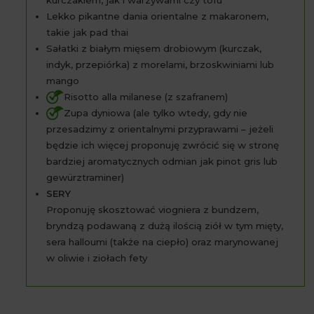
kurczakiem, jak i warzywami czy tofu
Lekko pikantne dania orientalne z makaronem,
takie jak pad thai
Sałatki z białym mięsem drobiowym (kurczak,
indyk, przepiórka) z morelami, brzoskwiniami lub
mango
Risotto alla milanese (z szafranem)
Zupa dyniowa (ale tylko wtedy, gdy nie
przesadzimy z orientalnymi przyprawami – jeżeli
będzie ich więcej proponuję zwrócić się w stronę
bardziej aromatycznych odmian jak pinot gris lub
gewürztraminer)
SERY
Proponuję skosztować viogniera z bundzem,
bryndzą podawaną z dużą ilością ziół w tym mięty,
sera halloumi (także na ciepło) oraz marynowanej
w oliwie i ziołach fety