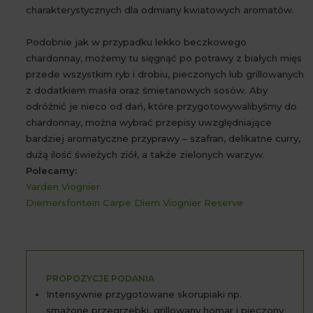
charakterystycznych dla odmiany kwiatowych aromatów.
Podobnie jak w przypadku lekko beczkowego
chardonnay, możemy tu sięgnąć po potrawy z białych mięs
przede wszystkim ryb i drobiu, pieczonych lub grillowanych
z dodatkiem masła oraz śmietanowych sosów. Aby
odróżnić je nieco od dań, które przygotowywalibyśmy do
chardonnay, można wybrać przepisy uwzględniające
bardziej aromatyczne przyprawy – szafran, delikatne curry,
dużą ilość świeżych ziół, a także zielonych warzyw.
Polecamy:
Yarden Viognier
Diemersfontein Carpe Diem Viognier Reserve
PROPOZYCJE PODANIA
Intensywnie przygotowane skorupiaki np.
smażone przegrzebki, grillowany homar i pieczony