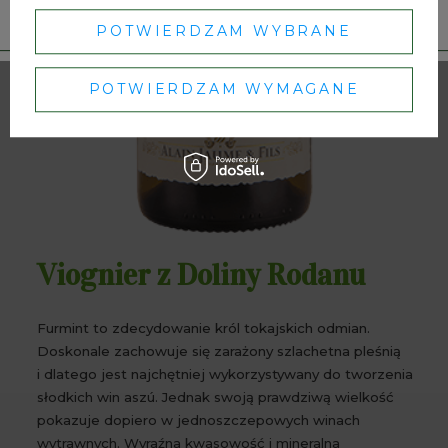
POTWIERDZAM WYBRANE
POTWIERDZAM WYMAGANE
Viognier z Doliny Rodanu
Furmint to zdecydowanie król tokajskich odmian.
Doskonale zachowuje się zarażony szlachetna pleśnią
i dlatego jest najchętniej wykorzystywany do tworzenia
słodkich win aszú. Jednak swoją prawdziwą wielkość
pokazuje dopiero w jednoszczepowych winach
wytrawnych. Wyraźna kwasowość i mineralna