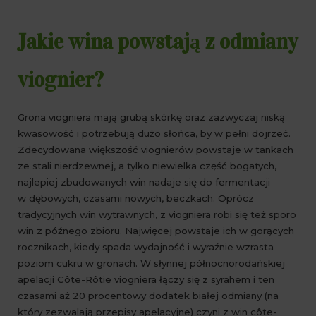
Jakie wina powstają z odmiany
viognier?
Grona viogniera mają grubą skórkę oraz zazwyczaj niską
kwasowość i potrzebują dużo słońca, by w pełni dojrzeć.
Zdecydowana większość viognierów powstaje w tankach
ze stali nierdzewnej, a tylko niewielka część bogatych,
najlepiej zbudowanych win nadaje się do fermentacji
w dębowych, czasami nowych, beczkach. Oprócz
tradycyjnych win wytrawnych, z viogniera robi się też sporo
win z późnego zbioru. Najwięcej powstaje ich w gorących
rocznikach, kiedy spada wydajność i wyraźnie wzrasta
poziom cukru w gronach. W słynnej północnorodańskiej
apelacji Côte-Rôtie viogniera łączy się z syrahem i ten
czasami aż 20 procentowy dodatek białej odmiany (na
który zezwalają przepisy apelacyjne) czyni z win côte-