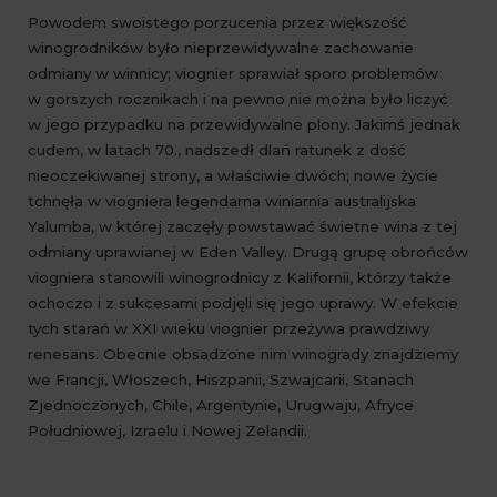
Powodem swoistego porzucenia przez większość
winogrodników było nieprzewidywalne zachowanie
odmiany w winnicy; viognier sprawiał sporo problemów
w gorszych rocznikach i na pewno nie można było liczyć
w jego przypadku na przewidywalne plony. Jakimś jednak
cudem, w latach 70., nadszedł dlań ratunek z dość
nieoczekiwanej strony, a właściwie dwóch; nowe życie
tchnęła w viogniera legendarna winiarnia australijska
Yalumba, w której zaczęły powstawać świetne wina z tej
odmiany uprawianej w Eden Valley. Drugą grupę obrońców
viogniera stanowili winogrodnicy z Kalifornii, którzy także
ochoczo i z sukcesami podjęli się jego uprawy. W efekcie
tych starań w XXI wieku viognier przeżywa prawdziwy
renesans. Obecnie obsadzone nim winogrady znajdziemy
we Francji, Włoszech, Hiszpanii, Szwajcarii, Stanach
Zjednoczonych, Chile, Argentynie, Urugwaju, Afryce
Południowej, Izraelu i Nowej Zelandii.