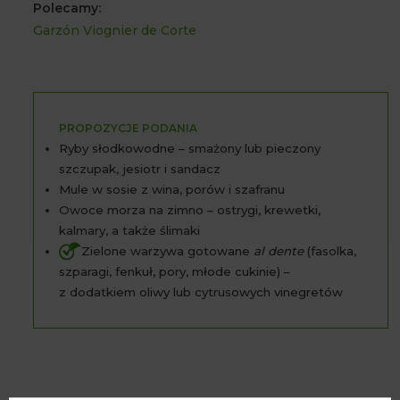
Polecamy:
Garzón Viognier de Corte
PROPOZYCJE PODANIA
Ryby słodkowodne – smażony lub pieczony
szczupak, jesiotr i sandacz
Mule w sosie z wina, porów i szafranu
Owoce morza na zimno – ostrygi, krewetki,
kalmary, a także ślimaki
Zielone warzywa gotowane
al dente
(fasolka,
szparagi, fenkuł, pory, młode cukinie) –
z dodatkiem oliwy lub cytrusowych vinegretów