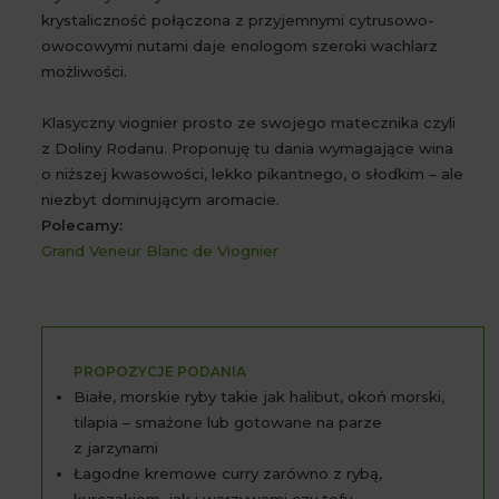
krystaliczność połączona z przyjemnymi cytrusowo-
owocowymi nutami daje enologom szeroki wachlarz
możliwości.
Klasyczny viognier prosto ze swojego matecznika czyli
z Doliny Rodanu. Proponuję tu dania wymagające wina
o niższej kwasowości, lekko pikantnego, o słodkim – ale
niezbyt dominującym aromacie.
Polecamy:
Grand Veneur Blanc de Viognier
PROPOZYCJE PODANIA
Białe, morskie ryby takie jak halibut, okoń morski,
tilapia – smażone lub gotowane na parze
z jarzynami
Łagodne kremowe curry zarówno z rybą,