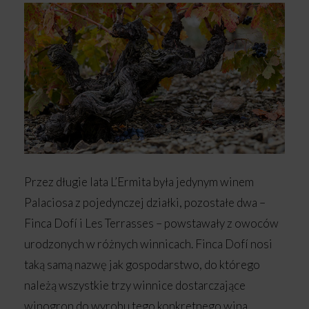
Przez długie lata L’Ermita była jedynym winem
Palaciosa z pojedynczej działki, pozostałe dwa –
Finca Dofí i Les Terrasses – powstawały z owoców
urodzonych w różnych winnicach. Finca Dofí nosi
taką samą nazwę jak gospodarstwo, do którego
należą wszystkie trzy winnice dostarczające
winogron do wyrobu tego konkretnego wina,