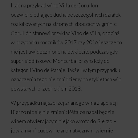
I tak na przykład wino Villa de Corullón
odzwierciedlające ducha poszczególnych działek
rozlokowanych na stromych zboczach w gminie
Corullón stanowi przykład Vino de Villa, chociaż
w przypadku roczników 2017 czy 2016 jeszcze to
nie jest uwidocznione na etykiecie, podczas gdy
super siedliskowe Moncerbal przynależy do
kategorii Vino de Paraje. Także i w tym przypadku
oznaczenia tego nie znajdziemy na etykietach win
powstałych przed rokiem 2018.
W przypadku najszerzej znanego wina z apelacji
Bierzo nic się nie zmieni; Pétalos nadal będzie
winem otwierającym niejako wrota do Bierzo –
jowialnym i cudownie aromatycznym, wiernie