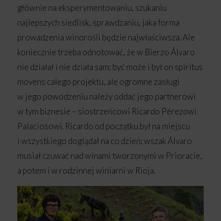
głównie na eksperymentowaniu, szukaniu
najlepszych siedlisk, sprawdzaniu, jaka forma
prowadzenia winorośli będzie najwłaściwsza. Ale
koniecznie trzeba odnotować, że w Bierzo Álvaro
nie działał i nie działa sam; być może i był on spiritus
movens całego projektu, ale ogromne zasługi
w jego powodzeniu należy oddać jego partnerowi
w tym biznesie – siostrzeńcowi Ricardo Pérezowi
Palaciosowi. Ricardo od początku był na miejscu
i wszystkiego doglądał na co dzień; wszak Álvaro
musiał czuwać nad winami tworzonymi w Prioracie,
a potem i w rodzinnej winiarni w Rioja.