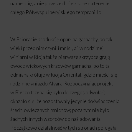
na mencíę, a nie powszechnie znane na terenie
całego Półwyspu Iberyjskiego tempranillo.
W Prioracie produkcję oparł na garnachy, bo tak
wieki przed nim czynili mnisi, a i w rodzimej
winiarni w Rioja także pierwsze skrzypce grają
owoce wiekowych krzewów garnacha, bo to ta
odmiana króluje w Rioja Oriental, gdzie mieści się
rodzinne gniazdo Álvara. Rozpoczynając projekt
w Bierzo trzeba się było do czegoś odwołać;
okazało się, że pozostawały jedynie doświadczenia
średniowiecznych mnichów; poza tym nie było
żadnych innych wzorców do naśladowania.
Początkowo działalność w tych stronach polegała