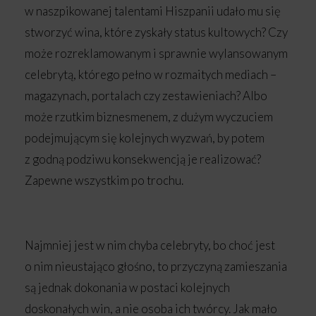
w naszpikowanej talentami Hiszpanii udało mu się
stworzyć wina, które zyskały status kultowych? Czy
może rozreklamowanym i sprawnie wylansowanym
celebrytą, którego pełno w rozmaitych mediach –
magazynach, portalach czy zestawieniach? Albo
może rzutkim biznesmenem, z dużym wyczuciem
podejmującym się kolejnych wyzwań, by potem
z godną podziwu konsekwencją je realizować?
Zapewne wszystkim po trochu.
Najmniej jest w nim chyba celebryty, bo choć jest
o nim nieustająco głośno, to przyczyną zamieszania
są jednak dokonania w postaci kolejnych
doskonałych win, a nie osoba ich twórcy. Jak mało