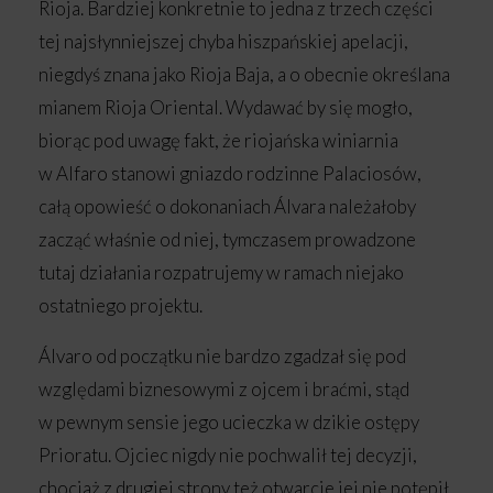
Rioja. Bardziej konkretnie to jedna z trzech części
tej najsłynniejszej chyba hiszpańskiej apelacji,
niegdyś znana jako Rioja Baja, a o obecnie określana
mianem Rioja Oriental. Wydawać by się mogło,
biorąc pod uwagę fakt, że riojańska winiarnia
w Alfaro stanowi gniazdo rodzinne Palaciosów,
całą opowieść o dokonaniach Álvara należałoby
zacząć właśnie od niej, tymczasem prowadzone
tutaj działania rozpatrujemy w ramach niejako
ostatniego projektu.
Álvaro od początku nie bardzo zgadzał się pod
względami biznesowymi z ojcem i braćmi, stąd
w pewnym sensie jego ucieczka w dzikie ostępy
Prioratu. Ojciec nigdy nie pochwalił tej decyzji,
chociaż z drugiej strony też otwarcie jej nie potępił.