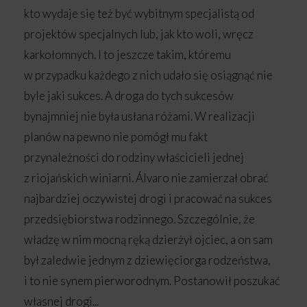
kto wydaje się też być wybitnym specjalistą od
projektów specjalnych lub, jak kto woli, wręcz
karkołomnych. I to jeszcze takim, któremu
w przypadku każdego z nich udało się osiągnąć nie
byle jaki sukces. A droga do tych sukcesów
bynajmniej nie była usłana różami. W realizacji
planów na pewno nie pomógł mu fakt
przynależności do rodziny właścicieli jednej
z riojańskich winiarni. Álvaro nie zamierzał obrać
najbardziej oczywistej drogi i pracować na sukces
przedsiębiorstwa rodzinnego. Szczególnie, że
władzę w nim mocną ręką dzierżył ojciec, a on sam
był zaledwie jednym z dziewięciorga rodzeństwa,
i to nie synem pierworodnym. Postanowił poszukać
własnej drogi...