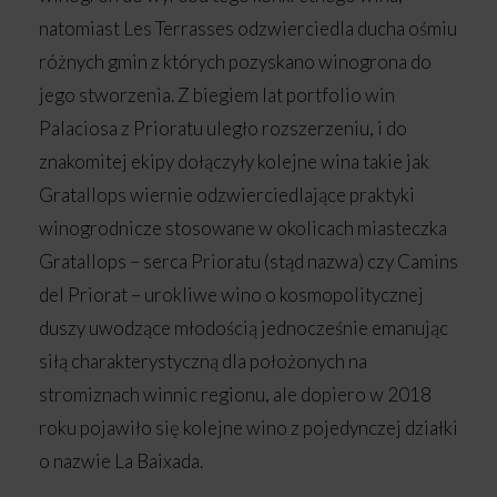
natomiast Les Terrasses odzwierciedla ducha ośmiu
różnych gmin z których pozyskano winogrona do
jego stworzenia. Z biegiem lat portfolio win
Palaciosa z Prioratu uległo rozszerzeniu, i do
znakomitej ekipy dołączyły kolejne wina takie jak
Gratallops wiernie odzwierciedlające praktyki
winogrodnicze stosowane w okolicach miasteczka
Gratallops – serca Prioratu (stąd nazwa) czy Camins
del Priorat – urokliwe wino o kosmopolitycznej
duszy uwodzące młodością jednocześnie emanując
siłą charakterystyczną dla położonych na
stromiznach winnic regionu, ale dopiero w 2018
roku pojawiło się kolejne wino z pojedynczej działki
o nazwie La Baixada.