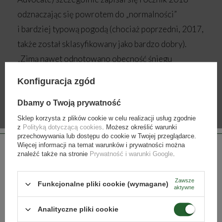
odznaczając się powrotem do „normalności”
i bardziej typową pogodą (chociaż poprzedni, 2017,
także został sklasyfikowany jako bardzo dobry).
„Zimą nawet odnotowano obecność śniegu
zdającego się zawsze wnosić do otaczającej
Konfiguracja zgód
rzeczywistości trochę magii. Wiosną było więcej
deszczu, za to potem nastało suche, prawdziwie
Dbamy o Twoją prywatność
śródziemnomorskie lato. W porze winobrania
Sklep korzysta z plików cookie w celu realizacji usług zgodnie
z
Polityką dotyczącą cookies
. Możesz określić warunki
zapowiadano potężne opady deszczu, zatem
przechowywania lub dostępu do cookie w Twojej przeglądarce.
Więcej informacji na temat warunków i prywatności można
Palacios postanowił poczekać dając winogronom
znaleźć także na stronie
Prywatność i warunki Google
.
czas na wchłonięcie go, co zaowocowało niższym
poziomem alkoholu w winie i wyższą kwasowością.
Zawsze
Funkcjonalne pliki cookie (wymagane)
aktywne
W efekcie powstały wina bardziej finezyjne
Strona przeznaczona dla osób pełnoletnich.
w odniesieniu do wcześniejszych roczników,
Analityczne pliki cookie
Czy masz ukończone 18 lat?