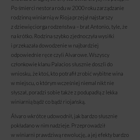
Po śmierci nestora rodu w 2000 roku zarządzanie
rodzinną winiarnią w Rioja przejął najstarszy
z dziewięciorga rodzeństwa – brat Antonio, tyle, że
na krótko. Rodzina szybko zjednoczyła wysiłki
i przekazała dowodzenie w najbardziej
odpowiednie ręce czyli Alvarowe. Wszyscy
członkowie klanu Palacios słusznie doszli do
wniosku, że ktoś, kto potrafił zrobić wybitne wina
w miejscu, o którym wcześniej niemal nikt nie
słyszał, poradzi sobie także z podupadłą z lekka
winiarnią bądź co bądź riojańską.
Álvaro wkrótce udowodnił, jak bardzo słusznie
pokładano w nim nadzieje. Przeprowadził
w winiarni prawdziwą rewolucję, a jej efekty bardzo