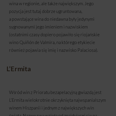
wina w regionie, ale także największym. Jego
pozycja jest tutaj dobrze ugruntowana,
a powstające wina do niedawna były jedynymi
sygnowanymi jego imieniem i nazwiskiem
(ostatnimi czasy dopiero pojawiło się riojańskie
wino Quiñón de Valmira, na którego etykiecie
również pojawia się imię i nazwisko Palaciosa).
L’Ermita
Wśród win z Prioratu bezapelacyjną gwiazdą jest
L’Ermita wielokrotnie okrzyknięta najwspanialszym
winem Hiszpanii i jednym z największych win
świata. Nazwę swą wzięła od znajdującej się na