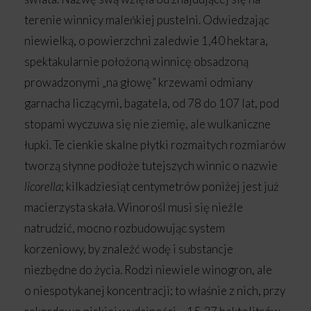
terenie winnicy maleńkiej pustelni. Odwiedzając
niewielką, o powierzchni zaledwie 1,40 hektara,
spektakularnie położoną winnicę obsadzoną
prowadzonymi „na głowę” krzewami odmiany
garnacha liczącymi, bagatela, od 78 do 107 lat, pod
stopami wyczuwa się nie ziemię, ale wulkaniczne
łupki. Te cienkie skalne płytki rozmaitych rozmiarów
tworzą słynne podłoże tutejszych winnic o nazwie
licorella
; kilkadziesiąt centymetrów poniżej jest już
macierzysta skała. Winorośl musi się nieźle
natrudzić, mocno rozbudowując system
korzeniowy, by znaleźć wodę i substancje
niezbędne do życia. Rodzi niewiele winogron, ale
o niespotykanej koncentracji; to właśnie z nich, przy