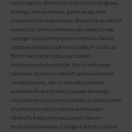
nieszczególne. Nikomu nie przychodziło do głowy,
że mogą z niej powstawać godne uwagi wina,
o wybitnych nie wspominając. Álvaro jednak wierzył
w potencjał zarówno odmiany jak i obdarzonego
swojego rodzaju mistycyzmem siedliska. Taktykę
zastosował podobną jak w przypadku Prioratu; do
Bierzo także dotarł podążając śladami
średniowiecznych mnichów, którzy wieki temu
zajmowali się na tych ziemiach uprawą winorośli
i produkcją wina. Jako że wszystkie projekty
winiarskie Álvara cechuje szacunek dla wiedzy
i doświadczenia minionych pokoleń, produkcję wina
w konkretnym miejscu opiera na odmianach
lokalnych, tradycyjnie związanych z danym
terytorium od wieków. Dlatego w Bierzo postawił