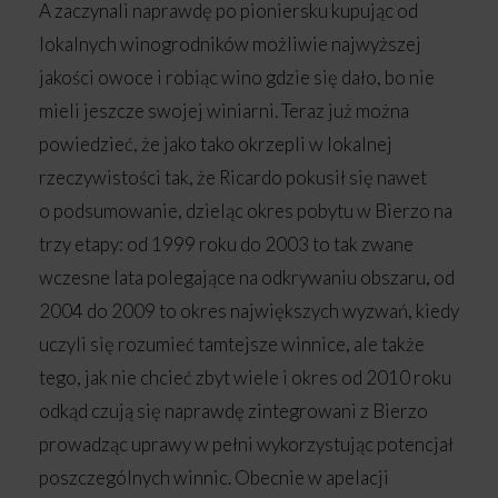
A zaczynali naprawdę po pioniersku kupując od
lokalnych winogrodników możliwie najwyższej
jakości owoce i robiąc wino gdzie się dało, bo nie
mieli jeszcze swojej winiarni. Teraz już można
powiedzieć, że jako tako okrzepli w lokalnej
rzeczywistości tak, że Ricardo pokusił się nawet
o podsumowanie, dzieląc okres pobytu w Bierzo na
trzy etapy: od 1999 roku do 2003 to tak zwane
wczesne lata polegające na odkrywaniu obszaru, od
2004 do 2009 to okres największych wyzwań, kiedy
uczyli się rozumieć tamtejsze winnice, ale także
tego, jak nie chcieć zbyt wiele i okres od 2010 roku
odkąd czują się naprawdę zintegrowani z Bierzo
prowadząc uprawy w pełni wykorzystując potencjał
poszczególnych winnic. Obecnie w apelacji