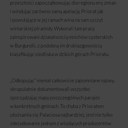
przeszłości zapoczątkowując dla regionu erę zmian
i windując zarówno samą apelację Priorat jak
i powstające w jej ramach wina na sam szczyt
winiarskiej piramidy. Wykonali tam pracę
zainspirowani działalnością mnichów cysterskich
w Burgundii, z podobną im drobiazgowością
klasyfikując siedliska w dzikich górach Prioratu.
„Odkopując” niemal całkowicie zapomniane nazwy,
skrupulatnie dokumentowali wszystko
sporządzając mapy poszczególnych parajes
w konkretnych gminach. To chyba z Prioratem
utożsamia się Palaciosa najbardziej; jest nie tylko
zdecydowanie jednym z wiodących producentów