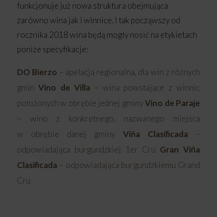
funkcjonuje już nowa struktura obejmująca
zarówno wina jak i winnice. I tak począwszy od
rocznika 2018 wina będą mogły nosić na etykietach
poniże specyfikacje:
DO Bierzo
– apelacja regionalna, dla win z różnych
gmin
Vino de Villa
– wina powstające z winnic
położonych w obrębie jednej gminy
Vino de Paraje
– wino z konkretnego, nazwanego miejsca
w obrębie danej gminy
Viña Clasificada
–
odpowiadająca burgundzkiej 1er Cru
Gran Viña
Clasificada
– odpowiadająca burgundzkiemu Grand
Cru