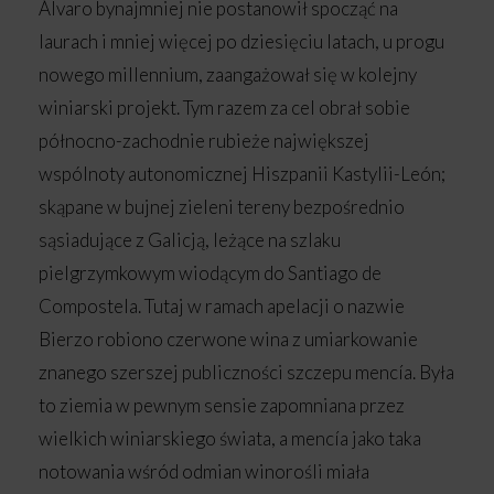
Álvaro bynajmniej nie postanowił spocząć na
laurach i mniej więcej po dziesięciu latach, u progu
nowego millennium, zaangażował się w kolejny
winiarski projekt. Tym razem za cel obrał sobie
północno-zachodnie rubieże największej
wspólnoty autonomicznej Hiszpanii Kastylii-León;
skąpane w bujnej zieleni tereny bezpośrednio
sąsiadujące z Galicją, leżące na szlaku
pielgrzymkowym wiodącym do Santiago de
Compostela. Tutaj w ramach apelacji o nazwie
Bierzo robiono czerwone wina z umiarkowanie
znanego szerszej publiczności szczepu mencía. Była
to ziemia w pewnym sensie zapomniana przez
wielkich winiarskiego świata, a mencía jako taka
notowania wśród odmian winorośli miała