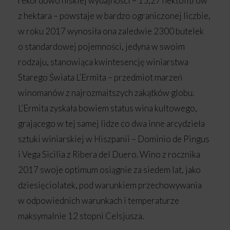
rekordowo niskiej wydajności – 15,27 hektolitrów
z hektara – powstaje w bardzo ograniczonej liczbie,
w roku 2017 wynosiła ona zaledwie 2300 butelek
o standardowej pojemności, jedyna w swoim
rodzaju, stanowiąca kwintesencję winiarstwa
Starego Świata L’Ermita – przedmiot marzeń
winomanów z najrozmaitszych zakątków globu.
L’Ermita zyskała bowiem status wina kultowego,
grającego w tej samej lidze co dwa inne arcydzieła
sztuki winiarskiej w Hiszpanii – Dominio de Pingus
i Vega Sicilia z Ribera del Duero. Wino z rocznika
2017 swoje optimum osiągnie za siedem lat, jako
dziesięciolatek, pod warunkiem przechowywania
w odpowiednich warunkach i temperaturze
maksymalnie 12 stopni Celsjusza.