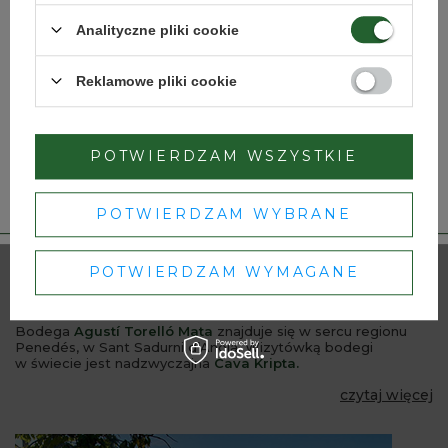
Strona przeznaczona dla osób pełnoletnich.
Analityczne pliki cookie
Czy masz ukończone 18 lat?
Reklamowe pliki cookie
TAK
NIE
POTWIERDZAM WSZYSTKIE
Dbamy o Twoją prywatność
– szczegóły w
polityce prywatności
.
POTWIERDZAM WYBRANE
POTWIERDZAM WYMAGANE
AGUSTÍ TORELLÓ MATA
Bodega
Agustí Torelló Mata
znajduje się w sercu regionu
Penedés, w Sant Sadurni d’Anoia. Wizytówką bodegi
w świecie jest nadzwyczajna
Cava Kripta.
czytaj więcej