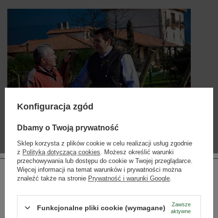
Konfiguracja zgód
Dbamy o Twoją prywatność
Sklep korzysta z plików cookie w celu realizacji usług zgodnie
BODEGAS SANTALBA
z
Polityką dotyczącą cookies
. Możesz określić warunki
przechowywania lub dostępu do cookie w Twojej przeglądarce.
Wina powstające w tej bodedze są wynikiem powołania
Ijalbów do tworzenia trunków z własną osobowością.
Więcej informacji na temat warunków i prywatności można
A ponieważ wizje ojca i syna nie zawsze podążają tym samym
znaleźć także na stronie
Prywatność i warunki Google
.
torem, naturalną koleją rzeczy wina, które są ich dziełem,
prezentują różne oblicza.
Zawsze
czytaj więcej
Funkcjonalne pliki cookie (wymagane)
aktywne