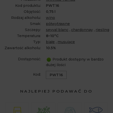
Kod produktu:
PWT16
Objętość:
0,75 l
Rodzaj alkoholu:
wino
Smak:
półwytrawne
Szczepy:
seyval blanc
,
chardonnay
,
riesling
Temperatura:
8–10°C
Typ:
białe
,
musujące
Zawartość alkoholu:
10.5%
Dostępność:
Produkt dostępny w bardzo
dużej ilości
Kod:
PWT16
NAJLEPIEJ PODAWAĆ DO