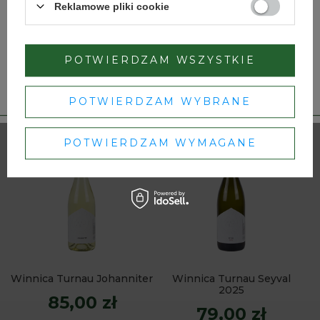
Reklamowe pliki cookie
TAK
NIE
POTWIERDZAM WSZYSTKIE
Dbamy o Twoją prywatność
– szczegóły w
polityce prywatności
.
Winnica Turnau Rosé
Winnica Turnau Cabernet
POTWIERDZAM WYBRANE
65,00 zł
89,00 zł
POTWIERDZAM WYMAGANE
Winnica Turnau Johanniter
Winnica Turnau Seyval
2025
85,00 zł
79,00 zł