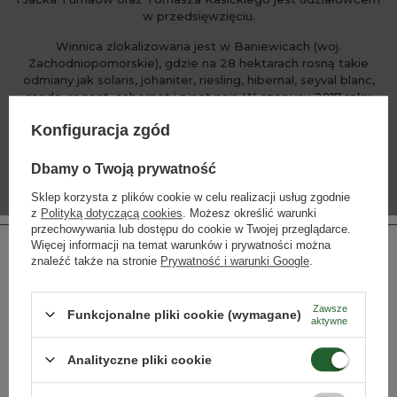
w przedsięwzięciu.
Winnica zlokalizowana jest w Baniewicach (woj.
Zachodniopomorskie), gdzie na 28 hektarach rosną takie
odmiany jak solaris, johaniter, riesling, hibernal, seyval blanc,
rondo, regent, cabernet i pinot noir. W czerwcu 2017 roku
swoje premiery miały wino lodowe oraz tzw. szlachetny zbiór
Konfiguracja zgód
(czyli wino z winogron dotkniętych szlachetną pleśnią).
Dbamy o Twoją prywatność
Sklep korzysta z plików cookie w celu realizacji usług zgodnie
WIĘCEJ
z
Polityką dotyczącą cookies
. Możesz określić warunki
przechowywania lub dostępu do cookie w Twojej przeglądarce.
Więcej informacji na temat warunków i prywatności można
znaleźć także na stronie
Prywatność i warunki Google
.
INNE PRODUKTY PRODUCENTA
Lista alkoholi producenta
Zawsze
Funkcjonalne pliki cookie (wymagane)
aktywne
Strona przeznaczona dla osób pełnoletnich.
Analityczne pliki cookie
Czy masz ukończone 18 lat?