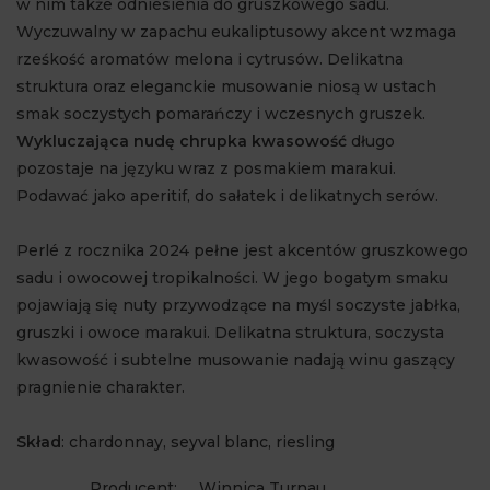
w nim także odniesienia do gruszkowego sadu.
Wyczuwalny w zapachu eukaliptusowy akcent wzmaga
rześkość aromatów melona i cytrusów. Delikatna
struktura oraz eleganckie musowanie niosą w ustach
smak soczystych pomarańczy i wczesnych gruszek.
Wykluczająca nudę chrupka kwasowość
długo
pozostaje na języku wraz z posmakiem marakui.
Podawać jako aperitif, do sałatek i delikatnych serów.
Perlé z rocznika 2024 pełne jest akcentów gruszkowego
sadu i owocowej tropikalności. W jego bogatym smaku
pojawiają się nuty przywodzące na myśl soczyste jabłka,
gruszki i owoce marakui. Delikatna struktura, soczysta
kwasowość i subtelne musowanie nadają winu gaszący
pragnienie charakter.
Skład
: chardonnay, seyval blanc, riesling
Producent:
Winnica Turnau