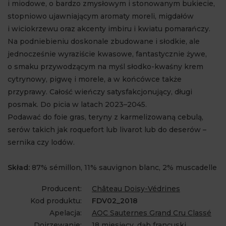
i miodowe, o bardzo zmysłowym i stonowanym bukiecie,
stopniowo ujawniającym aromaty moreli, migdałów
i wiciokrzewu oraz akcenty imbiru i kwiatu pomarańczy.
Na podniebieniu doskonale zbudowane i słodkie, ale
jednocześnie wyraziście kwasowe, fantastycznie żywe,
o smaku przywodzącym na myśl słodko-kwaśny krem
cytrynowy, pigwę i morele, a w końcówce także
przyprawy. Całość wieńczy satysfakcjonujący, długi
posmak. Do picia w latach 2023–2045.
Podawać do foie gras, teryny z karmelizowaną cebulą,
serów takich jak roquefort lub livarot lub do deserów –
sernika czy lodów.
Skład:
87% sémillon, 11% sauvignon blanc, 2% muscadelle
Producent:
Château Doisy-Védrines
Kod produktu:
FDV02_2018
Apelacja:
AOC Sauternes Grand Cru Classé
Dojrzewanie:
18 miesięcy, dąb francuski