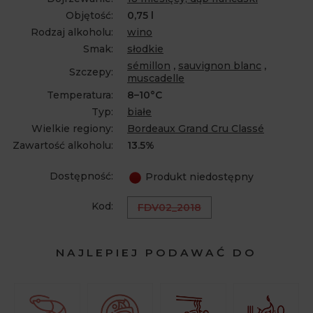
Objętość:
0,75 l
Rodzaj alkoholu:
wino
Smak:
słodkie
sémillon
,
sauvignon blanc
,
Szczepy:
muscadelle
Temperatura:
8–10°C
Typ:
białe
Wielkie regiony:
Bordeaux Grand Cru Classé
Zawartość alkoholu:
13.5%
Dostępność:
Produkt niedostępny
Kod:
FDV02_2018
NAJLEPIEJ PODAWAĆ DO