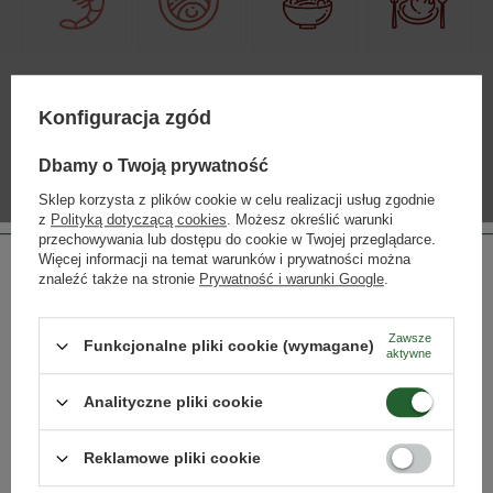
CHARAKTERYSTYCZNE AROMATY
Konfiguracja zgód
Dbamy o Twoją prywatność
Sklep korzysta z plików cookie w celu realizacji usług zgodnie
z
Polityką dotyczącą cookies
. Możesz określić warunki
przechowywania lub dostępu do cookie w Twojej przeglądarce.
Więcej informacji na temat warunków i prywatności można
znaleźć także na stronie
Prywatność i warunki Google
.
Zawsze
CHÂTEAU DOISY-VÉDRINES
Funkcjonalne pliki cookie (wymagane)
aktywne
Strona przeznaczona dla osób pełnoletnich.
Bordeaux, najsłynniejszy region winiarski świata, podzielony
Analityczne pliki cookie
jest na apelacje, które same w sobie są osobnymi wielkimi
Czy masz ukończone 18 lat?
legendami. Sauternes jest jedną z nich, wyjątkowo jednak
zbudowaną na winie słodkim. Winnice Doisy-Védrines
Reklamowe pliki cookie
obsadzone są w zdecydowanej większości odmianą sémillon,
TAK
NIE
ale uprawia się tu także sauvignon blanc i muscadelle,