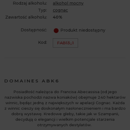
Rodzaj alkoholu:
alkohol mocny
Typ:
cognac
Zawartość alkoholu:
40%
Dostępność:
Produkt niedostępny
Kod:
FAB13_1
DOMAINES ABK6
Posiadłość należąca do Francisa Abecassisa (od jego
nazwiska pochodzi nazwa koniaków) obejmuje 240 hektarów
winnic, będąc jedną z największych w apelacji Cognac. Każda
z winnic cieszy się doskonałym nasłonecznieniem i ma bardzo
dobrą wystawę. Kredowe gleby, takie jak w Szampanii,
decydują o elegancji i wielkim potencjale starzenia
otrzymywanych destylatów.