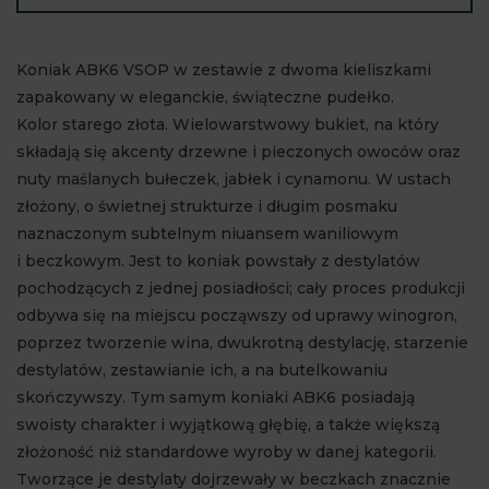
Koniak ABK6 VSOP w zestawie z dwoma kieliszkami
zapakowany w eleganckie, świąteczne pudełko.
Kolor starego złota. Wielowarstwowy bukiet, na który
składają się akcenty drzewne i pieczonych owoców oraz
nuty maślanych bułeczek, jabłek i cynamonu. W ustach
złożony, o świetnej strukturze i długim posmaku
naznaczonym subtelnym niuansem waniliowym
i beczkowym. Jest to koniak powstały z destylatów
pochodzących z jednej posiadłości; cały proces produkcji
odbywa się na miejscu począwszy od uprawy winogron,
poprzez tworzenie wina, dwukrotną destylację, starzenie
destylatów, zestawianie ich, a na butelkowaniu
skończywszy. Tym samym koniaki ABK6 posiadają
swoisty charakter i wyjątkową głębię, a także większą
złożoność niż standardowe wyroby w danej kategorii.
Tworzące je destylaty dojrzewały w beczkach znacznie