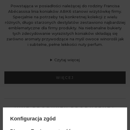
Powstająca w posiadłości należącej do rodziny Francisa
Abécassisa linia koniaków ABK6 stanowi wizytówkę firmy.
Specjalnie na potrzeby tej konkretnej kolekcji z wielu
różnych, długo starzonych destylatów zestawiono najbardziej
emblematyczne dla firmy produkty. Na niebanalne bukiety
tych zdecydowanie wyrazistych koniaków składają się
zarówno aromaty przywodzące na myśl owoce winorośli jak
i subtelne, pełne lekkości nuty perfum.
Czytaj więcej
WIĘCEJ
INNE PRODUKTY PRODUCENTA
Lista alkoholi producenta
Konfiguracja zgód