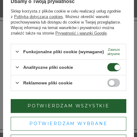
Dbamy o Twoją prywatność
Sklep korzysta z plików cookie w celu realizacji usług zgodnie
z
Polityką dotyczącą cookies
. Możesz określić warunki
przechowywania lub dostępu do cookie w Twojej przeglądarce.
Więcej informacji na temat warunków i prywatności można
znaleźć także na stronie
Prywatność i warunki Google
.
Zawsze
ABK6 Ice Cognac
ABK6 Orange Liqueur
Funkcjonalne pliki cookie (wymagane)
aktywne
290,00 zł
241,00 zł
Strona przeznaczona dla osób pełnoletnich.
Analityczne pliki cookie
Czy masz ukończone 18 lat?
Reklamowe pliki cookie
TAK
NIE
POTWIERDZAM WSZYSTKIE
Dbamy o Twoją prywatność
– szczegóły w
polityce prywatności
.
POTWIERDZAM WYBRANE
Abecassis XO Grande
ABK6 Cognac Reserve