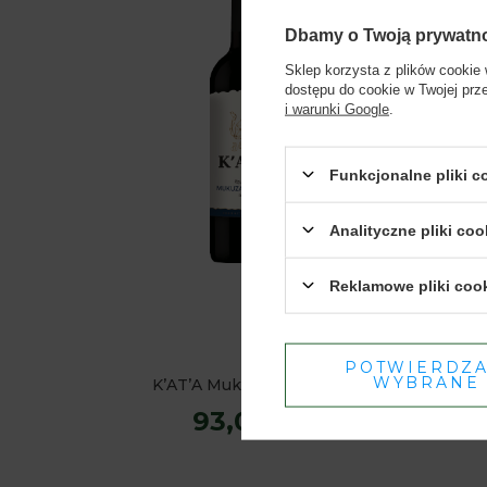
Dbamy o Twoją prywatn
Sklep korzysta z plików cookie 
dostępu do cookie w Twojej prz
i warunki Google
.
Funkcjonalne pliki 
Analityczne pliki coo
Reklamowe pliki coo
POTWIERDZ
WYBRANE
K’AT’A Mukuzani Qvevri
93,00 zł