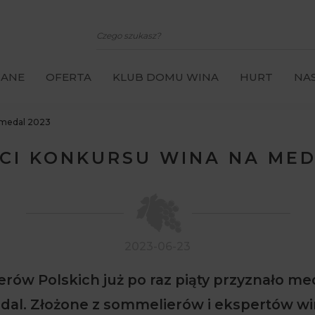
CANE
OFERTA
KLUB DOMU WINA
HURT
NAS
 medal 2023
CI KONKURSU WINA NA MED
2023-06-23
rów Polskich już po raz piąty przyznało 
al. Złożone z sommelierów i ekspertów win