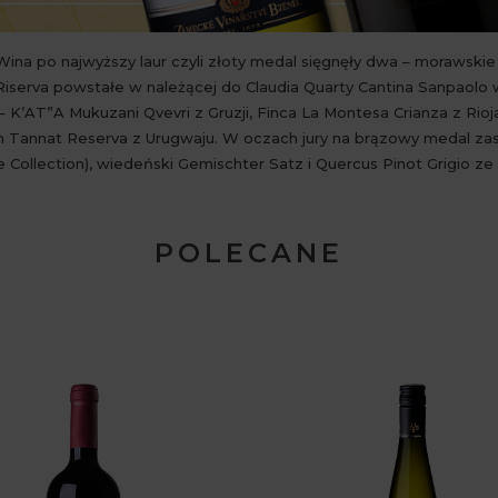
a po najwyższy laur czyli złoty medal sięgnęły dwa – morawskie C
Riserva powstałe w należącej do Claudia Quarty Cantina Sanpaolo 
K’AT”A Mukuzani Qvevri z Gruzji, Finca La Montesa Crianza z Rioja
n Tannat Reserva z Urugwaju. W oczach jury na brązowy medal za
 Collection), wiedeński Gemischter Satz i Quercus Pinot Grigio ze 
POLECANE