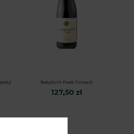
lašský
Babylon's Peak Cinsault
127,50 zł