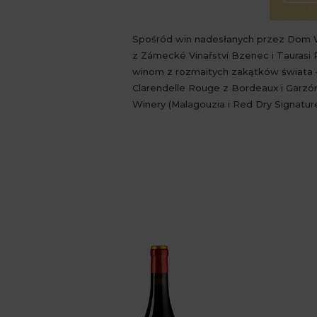
Spośród win nadesłanych przez Dom Win
z Zámecké Vinařství Bzenec i Taurasi 
winom z rozmaitych zakątków świata – 
Clarendelle Rouge z Bordeaux i Garzó
Winery (Malagouzia i Red Dry Signature