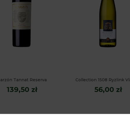
arzón Tannat Reserva
Collection 1508 Ryzlink V
139,50 zł
56,00 zł