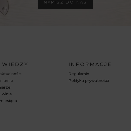
NAPISZ DO NAS
 WIEDZY
INFORMACJE
 aktualności
Regulamin
niarnie
Polityka prywatności
niarze
 winie
miesiąca