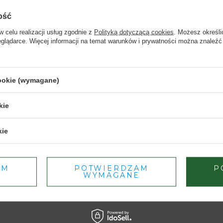
ość
w celu realizacji usług zgodnie z
Polityką dotyczącą cookies
. Możesz określi
eglądarce. Więcej informacji na temat warunków i prywatności można znaleźć
Strona przeznaczona dla osób pełnoletnich.
cookie (wymagane)
Czy masz ukończone 18 lat?
kie
TAK
NIE
kie
Dbamy o Twoją prywatność
– szczegóły w
polityce prywatności
.
AM
POTWIERDZAM
P
WYMAGANE