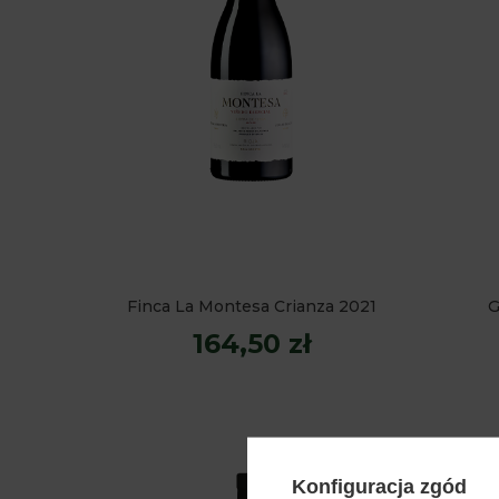
Finca La Montesa Crianza 2021
G
164,50 zł
Konfiguracja zgód