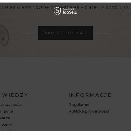
obsługi klienta czynne poniedziałek – piątek w godz. 9.00 
NAPISZ DO NAS
 WIEDZY
INFORMACJE
 aktualności
Regulamin
niarnie
Polityka prywatności
niarze
 winie