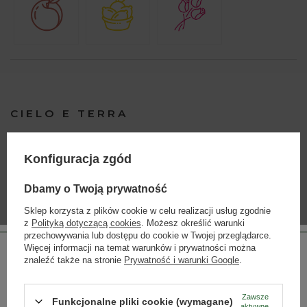
CIELO E TERRA
Początki Cielo e Terra sięgają 1908 roku. Obecni właściciele,
Luca i Pierpaolo Cielo, kultywują ponad stuletnią tradycję
Konfiguracja zgód
rodzinną. Trzy tysiące hektarów winnic, uprawianych przez
miejscowych rolników, skupionych w Gruppo Cantine Colli
Dbamy o Twoją prywatność
Berici, dają doskonałe winogrona do produkcji win. Wzgórza
Berici to pasmo wulkanicznego pochodzenia między Padwą
Sklep korzysta z plików cookie w celu realizacji usług zgodnie
a Weroną, z dużym nasłonecznieniem i łagodnym klimatem.
z
Polityką dotyczącą cookies
. Możesz określić warunki
przechowywania lub dostępu do cookie w Twojej przeglądarce.
Więcej informacji na temat warunków i prywatności można
znaleźć także na stronie
Prywatność i warunki Google
.
WIĘCEJ
Zawsze
Funkcjonalne pliki cookie (wymagane)
aktywne