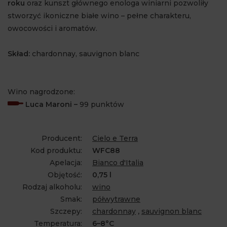
roku
oraz kunszt głównego enologa winiarni pozwoliły
stworzyć ikoniczne białe wino – pełne charakteru,
owocowości i aromatów.
Skład:
chardonnay, sauvignon blanc
Wino nagrodzone:
Luca Maroni
–
99 punktów
Producent:
Cielo e Terra
Kod produktu:
WFC88
Apelacja:
Bianco d'Italia
Objętość:
0,75 l
Rodzaj alkoholu:
wino
Smak:
półwytrawne
Szczepy:
chardonnay
,
sauvignon blanc
Temperatura:
6–8°C