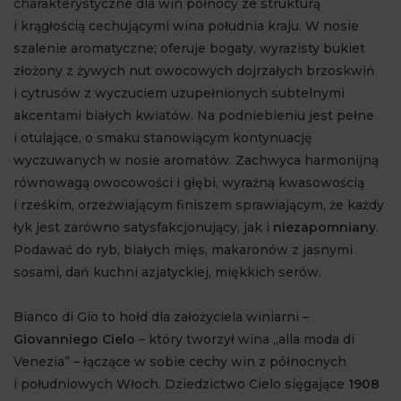
charakterystyczne dla win północy ze strukturą
i krągłością cechującymi wina południa kraju. W nosie
szalenie aromatyczne; oferuje bogaty, wyrazisty bukiet
złożony z żywych nut owocowych dojrzałych brzoskwiń
i cytrusów z wyczuciem uzupełnionych subtelnymi
akcentami białych kwiatów. Na podniebieniu jest pełne
i otulające, o smaku stanowiącym kontynuację
wyczuwanych w nosie aromatów. Zachwyca harmonijną
równowagą owocowości i głębi, wyraźną kwasowością
i rześkim, orzeźwiającym finiszem sprawiającym, że każdy
łyk jest zarówno satysfakcjonujący, jak i
niezapomniany
.
Podawać do ryb, białych mięs, makaronów z jasnymi
sosami, dań kuchni azjatyckiej, miękkich serów.
Bianco di Gio to hołd dla założyciela winiarni –
Giovanniego Cielo
– który tworzył wina „alla moda di
Venezia” – łączące w sobie cechy win z północnych
i południowych Włoch. Dziedzictwo Cielo sięgające
1908