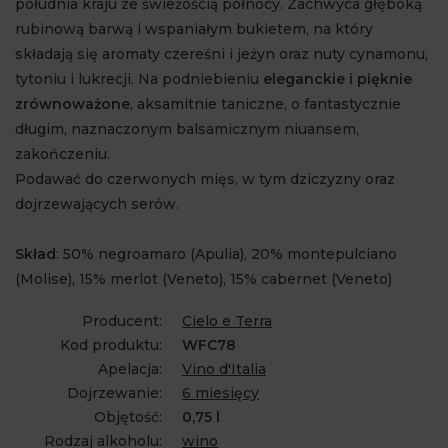
południa kraju ze świeżością północy. Zachwyca głęboką
rubinową barwą i wspaniałym bukietem, na który
składają się aromaty czereśni i jeżyn oraz nuty cynamonu,
tytoniu i lukrecji. Na podniebieniu
eleganckie i pięknie
zrównoważone
, aksamitnie taniczne, o fantastycznie
długim, naznaczonym balsamicznym niuansem,
zakończeniu.
Podawać do czerwonych mięs, w tym dziczyzny oraz
dojrzewających serów.
Skład
: 50% negroamaro (Apulia), 20% montepulciano
(Molise), 15% merlot (Veneto), 15% cabernet (Veneto)
Producent:
Cielo e Terra
Kod produktu:
WFC78
Apelacja:
Vino d'Italia
Dojrzewanie:
6 miesięcy
Objętość:
0,75 l
Rodzaj alkoholu:
wino