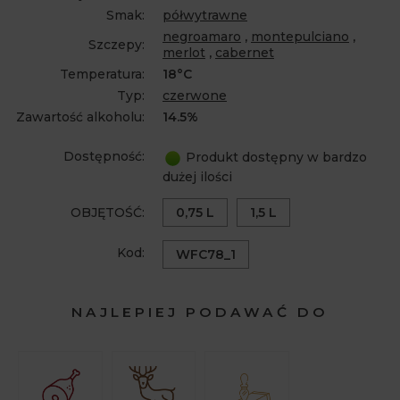
Smak:
półwytrawne
negroamaro
,
montepulciano
,
Szczepy:
merlot
,
cabernet
Temperatura:
18°C
Typ:
czerwone
Zawartość alkoholu:
14.5%
Dostępność:
Produkt dostępny w bardzo
dużej ilości
OBJĘTOŚĆ:
0,75 L
1,5 L
Kod:
WFC78_1
NAJLEPIEJ PODAWAĆ DO