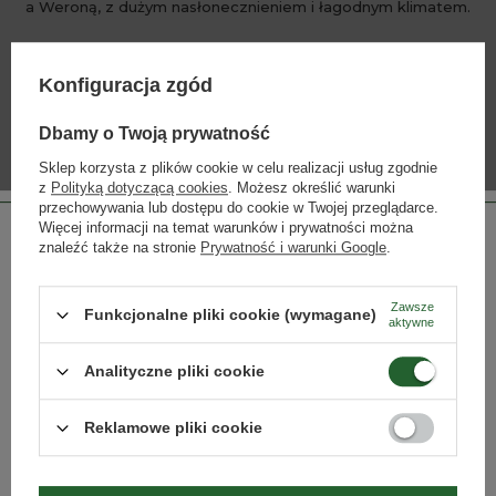
a Weroną, z dużym nasłonecznieniem i łagodnym klimatem.
Konfiguracja zgód
WIĘCEJ
Dbamy o Twoją prywatność
Sklep korzysta z plików cookie w celu realizacji usług zgodnie
z
Polityką dotyczącą cookies
. Możesz określić warunki
INNE PRODUKTY PRODUCENTA
przechowywania lub dostępu do cookie w Twojej przeglądarce.
Lista alkoholi producenta
Więcej informacji na temat warunków i prywatności można
znaleźć także na stronie
Prywatność i warunki Google
.
Zawsze
Funkcjonalne pliki cookie (wymagane)
aktywne
Strona przeznaczona dla osób pełnoletnich.
Analityczne pliki cookie
Czy masz ukończone 18 lat?
Reklamowe pliki cookie
TAK
NIE
Gran Bericanto Riserva
Sante Rive Soave