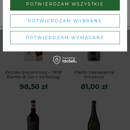
91,50 zł
64,50 zł
POTWIERDZAM WSZYSTKIE
Dbamy o Twoją prywatność
– szczegóły w
polityce prywatności
.
POTWIERDZAM WYBRANE
POTWIERDZAM WYMAGANE
Zestaw prezentowy – 1908
Pradio Passaparola
Bianco di Gio + korkociąg
Prosecco
98,50 zł
81,00 zł