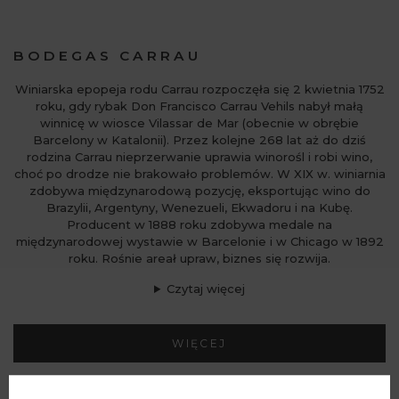
BODEGAS CARRAU
Winiarska epopeja rodu Carrau rozpoczęła się 2 kwietnia 1752
roku, gdy rybak Don Francisco Carrau Vehils nabył małą
winnicę w wiosce Vilassar de Mar (obecnie w obrębie
Barcelony w Katalonii). Przez kolejne 268 lat aż do dziś
rodzina Carrau nieprzerwanie uprawia winorośl i robi wino,
choć po drodze nie brakowało problemów. W XIX w. winiarnia
zdobywa międzynarodową pozycję, eksportując wino do
Brazylii, Argentyny, Wenezueli, Ekwadoru i na Kubę.
Producent w 1888 roku zdobywa medale na
międzynarodowej wystawie w Barcelonie i w Chicago w 1892
roku. Rośnie areał upraw, biznes się rozwija.
Czytaj więcej
WIĘCEJ