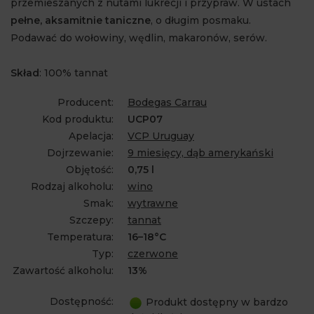
przemieszanych z nutami lukrecji i przypraw. W ustach
pełne, aksamitnie taniczne
, o długim posmaku.
Podawać do wołowiny, wędlin, makaronów, serów.
Skład
: 100% tannat
Producent:
Bodegas Carrau
Kod produktu:
UCP07
Apelacja:
VCP Uruguay
Dojrzewanie:
9 miesięcy, dąb amerykański
Objętość:
0,75 l
Rodzaj alkoholu:
wino
Smak:
wytrawne
Szczepy:
tannat
Temperatura:
16–18°C
Typ:
czerwone
Zawartość alkoholu:
13%
Dostępność:
Produkt dostępny w bardzo