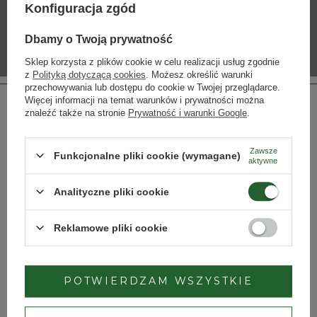
Konfiguracja zgód
INNE PRODUKTY PRODUCENTA
Dbamy o Twoją prywatność
Lista alkoholi producenta
Sklep korzysta z plików cookie w celu realizacji usług zgodnie
z
Polityką dotyczącą cookies
. Możesz określić warunki
przechowywania lub dostępu do cookie w Twojej przeglądarce.
Więcej informacji na temat warunków i prywatności można
znaleźć także na stronie
Prywatność i warunki Google
.
Zawsze
Funkcjonalne pliki cookie (wymagane)
aktywne
Strona przeznaczona dla osób pełnoletnich.
Analityczne pliki cookie
Czy masz ukończone 18 lat?
Juan Carrau Tannat de
Bodegas Carrau Single
Reserva
Vineyard Albariño
Reklamowe pliki cookie
104,50 zł
102,50 zł
TAK
NIE
POTWIERDZAM WSZYSTKIE
Dbamy o Twoją prywatność
– szczegóły w
polityce prywatności
.