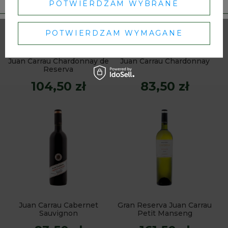
POTWIERDZAM WYBRANE
POTWIERDZAM WYMAGANE
Juan Carrau Chardonnay de
Juan Carrau Chardonnay
Reserva
104,50 zł
83,50 zł
Juan Carrau Cabernet
Gran Reserva Juan Carrau
Sauvignon
Petit Manseng