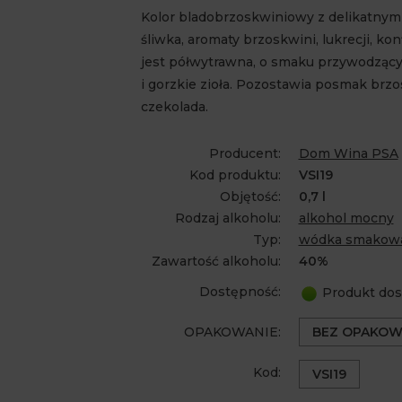
Kolor bladobrzoskwiniowy z delikatnym
śliwka, aromaty brzoskwini, lukrecji, ko
jest półwytrawna, o smaku przywodzącym
i gorzkie zioła. Pozostawia posmak brz
czekolada.
Producent:
Dom Wina PSA
Kod produktu:
VSI19
Objętość:
0,7 l
Rodzaj alkoholu:
alkohol mocny
Typ:
wódka smakow
Zawartość alkoholu:
40%
Dostępność:
Produkt dos
OPAKOWANIE:
BEZ OPAKOW
Kod:
VSI19