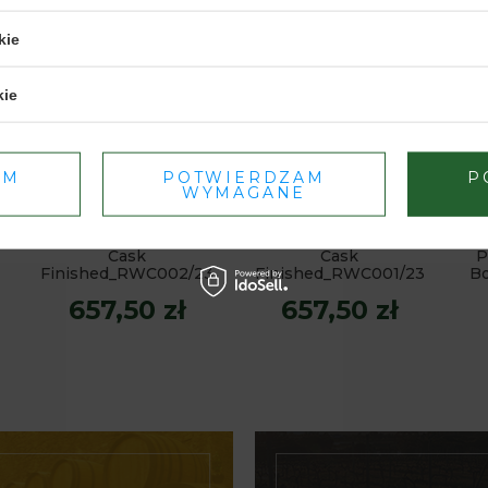
kie
TAK
NIE
kie
Dbamy o Twoją prywatność
– szczegóły w
polityce prywatności
.
AM
POTWIERDZAM
P
WYMAGANE
Palona Château Kirwan
Palona Château Kirwan
Dw
Cask
Cask
P
Finished_RWC002/23
Finished_RWC001/23
Bo
657,50 zł
657,50 zł