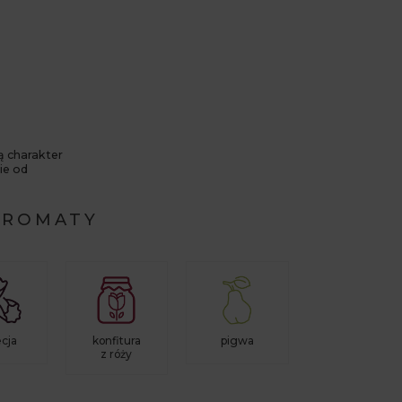
ą charakter
ie od
AROMATY
ecja
konfitura
pigwa
z róży