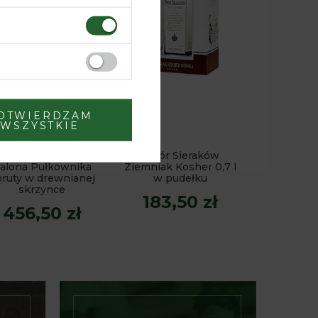
OTWIERDZAM
WSZYSTKIE
ór Sieraków Wódka
Dwór Sieraków
alona Pułkownika
Ziemniak Kosher 0,7 l
ruty w drewnianej
w pudełku
skrzynce
183,50 zł
456,50 zł