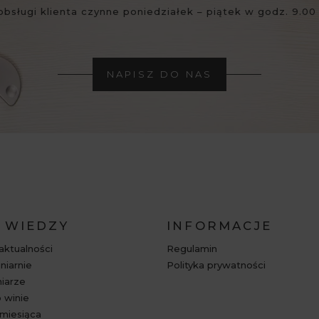
obsługi klienta czynne poniedziałek – piątek w godz. 9.00 
NAPISZ DO NAS
 WIEDZY
INFORMACJE
 aktualności
Regulamin
niarnie
Polityka prywatności
niarze
 winie
miesiąca