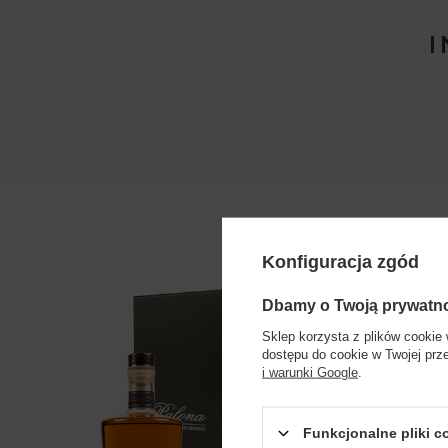
Konfiguracja zgód
Dbamy o Twoją prywatn
Sklep korzysta z plików cookie 
dostępu do cookie w Twojej prz
i warunki Google
.
Funkcjonalne pliki 