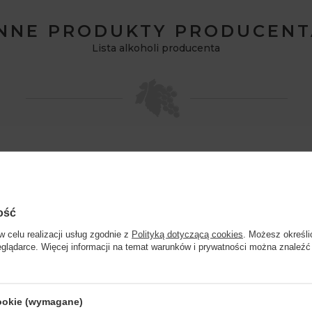
INNE PRODUKTY PRODUCENT
Lista alkoholi producenta
ość
w celu realizacji usług zgodnie z
Polityką dotyczącą cookies
. Możesz określi
eglądarce. Więcej informacji na temat warunków i prywatności można znaleźć
Strona przeznaczona dla osób pełnoletnich.
cookie (wymagane)
Czy masz ukończone 18 lat?