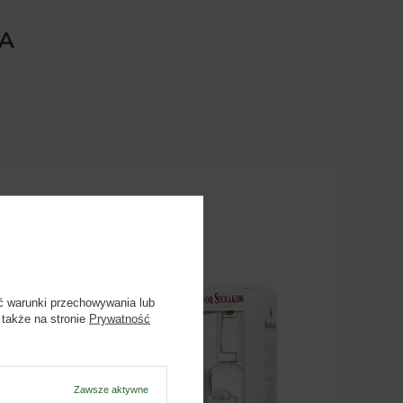
A
ć warunki przechowywania lub
 także na stronie
Prywatność
Zawsze aktywne