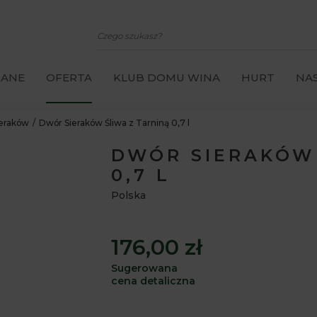
CANE
OFERTA
KLUB DOMU WINA
HURT
NAS
eraków
Dwór Sieraków Śliwa z Tarniną 0,7 l
DWÓR SIERAKÓW 
0,7 L
Polska
176,00 zł
Sugerowana
cena detaliczna