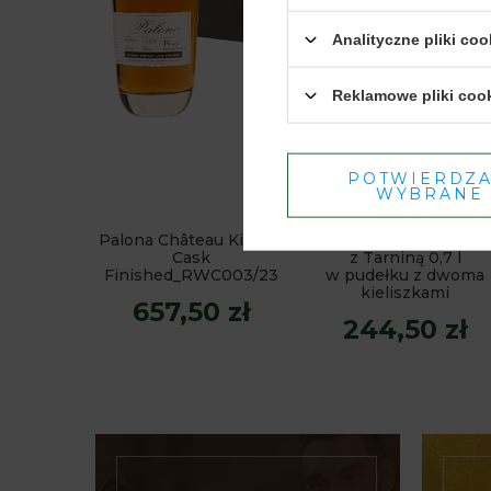
Analityczne pliki coo
Reklamowe pliki coo
POTWIERDZ
WYBRANE
Palona Château Kirwan
Dwór Sieraków Śliwa
Cask
z Tarniną 0,7 l
Finished_RWC003/23
w pudełku z dwoma
kieliszkami
657,50 zł
244,50 zł