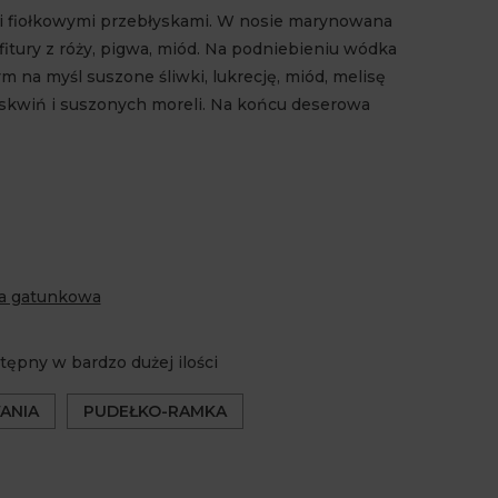
i fiołkowymi przebłyskami. W nosie marynowana
nfitury z róży, pigwa, miód. Na podniebieniu wódka
 na myśl suszone śliwki, lukrecję, miód, melisę
oskwiń i suszonych moreli. Na końcu deserowa
a gatunkowa
tępny w bardzo dużej ilości
ANIA
PUDEŁKO-RAMKA