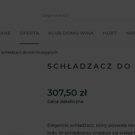
CANE
OFERTA
KLUB DOMU WINA
HURT
NAS
Schładzacz do win musujących
SCHŁADZACZ DO
307,50 zł
Cena detaliczna
Elegancki schładzacz, który pozwala ob
lodu. W schładzaczu znajduje się wkład 