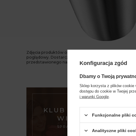
Zdjęcia produktów oraz zawarte na nich informacje maj
poglądowy. Dostarczany towar może odbiegać wizualn
przedstawionego na fotografii.
Konfiguracja zgód
Dbamy o Twoją prywatn
Sklep korzysta z plików cookie 
dostępu do cookie w Twojej prz
i warunki Google
.
KLUB DOMU
Funkcjonalne pliki 
WINA
SPRAWDŹ
Analityczne pliki coo