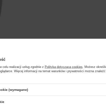
ą charakter
ie od
ość
w celu realizacji usług zgodnie z
Polityką dotyczącą cookies
. Możesz określi
eglądarce. Więcej informacji na temat warunków i prywatności można znaleźć
Strona przeznaczona dla osób pełnoletnich.
HURT DOM
PODRÓZE
cookie (wymagane)
Czy masz ukończone 18 lat?
WINA
Z WINEM
SPRAWDŹ
SPRAWDŹ
kie
TAK
NIE