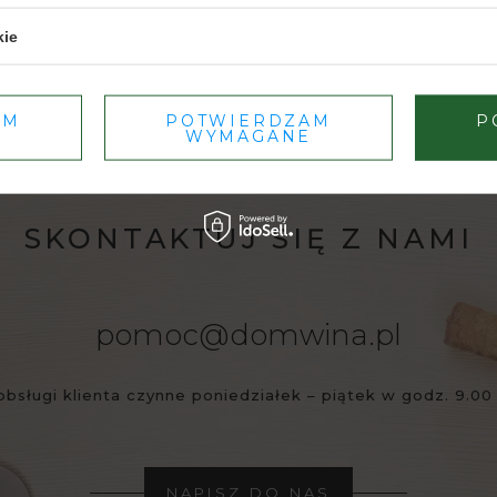
kie
Dbamy o Twoją prywatność
– szczegóły w
polityce prywatności
.
AM
POTWIERDZAM
P
WYMAGANE
SKONTAKTUJ SIĘ Z NAMI
pomoc@domwina.pl
obsługi klienta czynne poniedziałek – piątek w godz. 9.00 
NAPISZ DO NAS