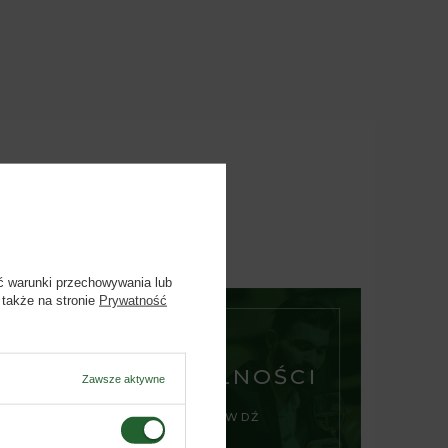
ć warunki przechowywania lub
 także na stronie
Prywatność
AKTUALNOŚCI
Zawsze aktywne
SPRAWDŹ