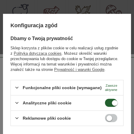
Konfiguracja zgód
CHARAKTERYSTYCZNE AROMATY
Dbamy o Twoją prywatność
Sklep korzysta z plików cookie w celu realizacji usług zgodnie
z
Polityką dotyczącą cookies
. Możesz określić warunki
przechowywania lub dostępu do cookie w Twojej przeglądarce.
Więcej informacji na temat warunków i prywatności można
znaleźć także na stronie
Prywatność i warunki Google
.
Zawsze
Funkcjonalne pliki cookie (wymagane)
aktywne
INNE PRODUKTY PRODUCENTA
Lista alkoholi producenta
Strona przeznaczona dla osób pełnoletnich.
Analityczne pliki cookie
Czy masz ukończone 18 lat?
Reklamowe pliki cookie
TAK
NIE