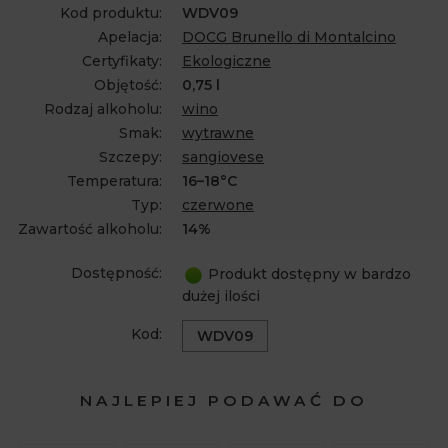
Kod produktu:
WDV09
Apelacja:
DOCG Brunello di Montalcino
Certyfikaty:
Ekologiczne
Objętość:
0,75 l
Rodzaj alkoholu:
wino
Smak:
wytrawne
Szczepy:
sangiovese
Temperatura:
16–18°C
Typ:
czerwone
Zawartość alkoholu:
14%
Dostępność:
Produkt dostępny w bardzo
dużej ilości
Kod:
WDV09
NAJLEPIEJ PODAWAĆ DO