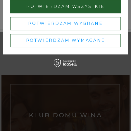
POTWIERDZAM WSZYSTKIE
Dbamy o Twoją prywatność
– szczegóły w
polityce prywatności
.
POTWIERDZAM WYBRANE
Poggio Landi Rosso di
Montalcino
POTWIERDZAM WYMAGANE
125,00 zł
KLUB DOMU WINA