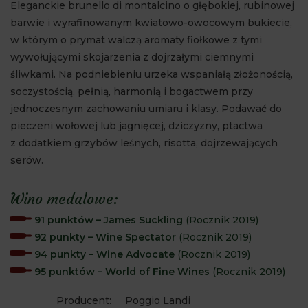
Eleganckie brunello di montalcino o głębokiej, rubinowej
barwie i wyrafinowanym kwiatowo-owocowym bukiecie,
w którym o prymat walczą aromaty fiołkowe z tymi
wywołującymi skojarzenia z dojrzałymi ciemnymi
śliwkami. Na podniebieniu urzeka wspaniałą złożonością,
soczystością, pełnią, harmonią i bogactwem przy
jednoczesnym zachowaniu umiaru i klasy. Podawać do
pieczeni wołowej lub jagnięcej, dziczyzny, ptactwa
z dodatkiem grzybów leśnych, risotta, dojrzewających
serów.
Wino medalowe:
91 punktów – James Suckling
(Rocznik 2019)
92 punkty – Wine Spectator
(Rocznik 2019)
94 punkty – Wine Advocate
(Rocznik 2019)
95 punktów – World of Fine Wines
(Rocznik 2019)
Producent:
Poggio Landi