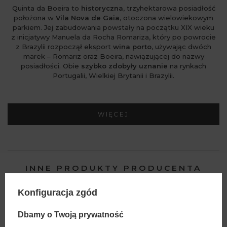
Quinta da Boeira to
historyczna
, trzyhektarowa posiadłość
położona w
Vila Nova de Gaia
, otoczona wielowiekowym
parkiem. Jej zabudowania powstały na początku XIX wieku
z inicjatywy Manuela da Rocha Romariza, który po powrocie
z Brazylii rozpoczął eksport
wina porto
, używając dwóch
marek – Romariz oraz Boeira, nawiązującej do nazwy
posiadłości. Obie
szybko zdobyły uznanie
na rynkach
Portugalii, Wielkiej Brytanii i Brazylii.
WIĘCEJ
INNE PRODUKTY PRODUCENTA
Lista alkoholi producenta
Konfiguracja zgód
Dbamy o Twoją prywatność