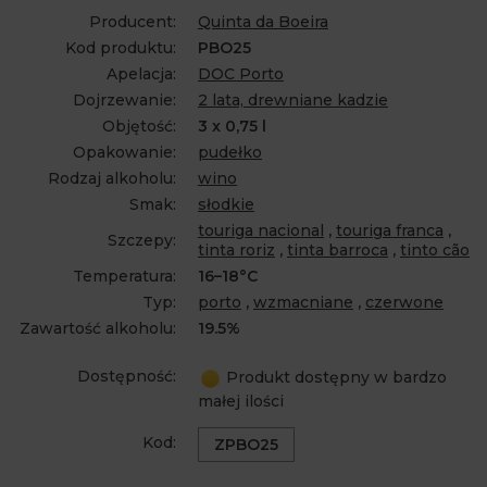
Producent:
Quinta da Boeira
Kod produktu:
PBO25
Apelacja:
DOC Porto
Dojrzewanie:
2 lata, drewniane kadzie
Objętość:
3 x 0,75 l
Opakowanie:
pudełko
Rodzaj alkoholu:
wino
Smak:
słodkie
touriga nacional
,
touriga franca
,
Szczepy:
tinta roriz
,
tinta barroca
,
tinto cão
Temperatura:
16–18°C
Typ:
porto
,
wzmacniane
,
czerwone
Zawartość alkoholu:
19.5%
Dostępność:
Produkt dostępny w bardzo
małej ilości
Kod:
ZPBO25