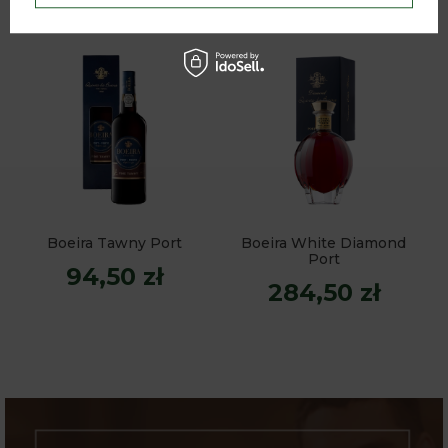
212,00 zł
284,50 zł
Boeira Tawny Port
Boeira White Diamond
Port
94,50 zł
284,50 zł