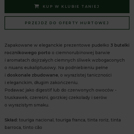
KUP W KLUBIE TANIEJ
PRZEJDŹ DO OFERTY HURTOWEJ
Zapakowane w eleganckie prezentowe pudełko
3 butelki
rocznikowego porto
o ciemnorubinowej barwie
i aromatach dojrzałych ciemnych śliwek wzbogaconych
o niuans eukaliptusowy. Na podniebieniu pełne
i
doskonale zbudowane
, o wyrazistej taniczności
i eleganckim, długim zakończeniu.
Podawać jako digestif lub do czerwonych owoców -
truskawek, czereśni, gorzkiej czekolady i serów
o wyrazistym smaku.
Skład:
touriga nacional, touriga franca, tinta roriz, tinta
barroca, tinto cão