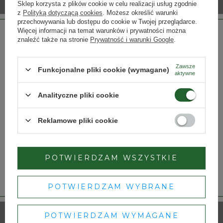
Sklep korzysta z plików cookie w celu realizacji usług zgodnie
z
Polityką dotyczącą cookies
. Możesz określić warunki
przechowywania lub dostępu do cookie w Twojej przeglądarce.
Więcej informacji na temat warunków i prywatności można
znaleźć także na stronie
Prywatność i warunki Google
.
Boeira Ruby Port
Boeira 10 Years Tawny
Zawsze
Funkcjonalne pliki cookie (wymagane)
Decanter Port
aktywne
94,50 zł
320,50 zł
Strona przeznaczona dla osób pełnoletnich.
Analityczne pliki cookie
Czy masz ukończone 18 lat?
Reklamowe pliki cookie
TAK
NIE
POTWIERDZAM WSZYSTKIE
Dbamy o Twoją prywatność
– szczegóły w
polityce prywatności
.
POTWIERDZAM WYBRANE
Boeira LBV Port
Boeira Reserve Tawny
Decanter Port
POTWIERDZAM WYMAGANE