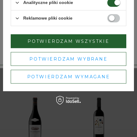
Analityczne pliki cookie
Czy masz ukończone 18 lat?
Reklamowe pliki cookie
TAK
NIE
POTWIERDZAM WSZYSTKIE
Dbamy o Twoją prywatność
– szczegóły w
polityce prywatności
.
POTWIERDZAM WYBRANE
Les Terrasses 2022
Zestaw La Montesa
Crianza w drewnianej
skrzynce
POTWIERDZAM WYMAGANE
280,00 zł
518,50 zł