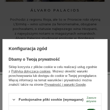
ÁLVARO PALACIOS
Pochodzi z regionu Rioja, ale to w Prioracie robi słynną
L’Ermitę – wino uznane za fenomenalne, obsypane
pochwałami, o statusie najlepszego wina Hiszpanii,
z najwyższymi notami w magazynach winiarskich.
Álvaro Palacios studiował enologię w Bordeaux,
a umiejętności praktyczne doskonalił w regionie Pomerol
w sławnej winnicy Château Pétrus. W 2015 roku został
Konfiguracja zgód
okrzyknięty Człowiekiem Roku przez magazyn winiarski
„Decanter”.
Dbamy o Twoją prywatność
Sklep korzysta z plików cookie w celu realizacji usług zgodnie
z
Polityką dotyczącą cookies
. Możesz określić warunki
WIĘCEJ
przechowywania lub dostępu do cookie w Twojej przeglądarce.
Więcej informacji na temat warunków i prywatności można
znaleźć także na stronie
Prywatność i warunki Google
.
Zawsze
Funkcjonalne pliki cookie (wymagane)
INNE PRODUKTY PRODUCENTA
aktywne
Lista alkoholi producenta
Strona przeznaczona dla osób pełnoletnich.