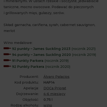
i mineralnymi. W ustach rześkie i soczyste, jedwabiście
taniczne, mocno owocowe. Podawać do pieczonych
i grillowanych mięs, gulaszy, serów.
Skład: garnacha, cariñena, syrah, cabernet sauvignon,
merlot
Wino medalowe:
92 punkty – James Suckling 2023
(rocznik 2021)
94 punkty – James Suckling 2020
(rocznik 2019)
91 Punkty Parkera
(rocznik 2019)
92 Punkty Parkera
(rocznik 2020)
Producent:
Álvaro Palacios
Kod produktu:
HAP14
Apelacja:
DOCa Priorat
Dojrzewanie:
4-6 miesięcy
Objętość:
0,75 l
Rodzaj alkoholu:
wino