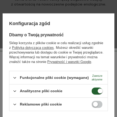
z otwartością na nowoczesne podejście enologiczne.
Konfiguracja zgód
WIĘCEJ
Dbamy o Twoją prywatność
Sklep korzysta z plików cookie w celu realizacji usług zgodnie
z
Polityką dotyczącą cookies
. Możesz określić warunki
INNE PRODUKTY PRODUCENTA
przechowywania lub dostępu do cookie w Twojej przeglądarce.
Lista alkoholi producenta
Więcej informacji na temat warunków i prywatności można
znaleźć także na stronie
Prywatność i warunki Google
.
Zawsze
Funkcjonalne pliki cookie (wymagane)
aktywne
Strona przeznaczona dla osób pełnoletnich.
Analityczne pliki cookie
Czy masz ukończone 18 lat?
Reklamowe pliki cookie
TAK
NIE
Teliani Valley Winery 97
Teliani Valley Winery 97