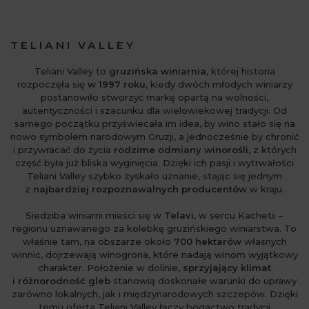
TELIANI VALLEY
Teliani Valley to
gruzińska winiarnia
, której historia
rozpoczęła się
w 1997 roku
, kiedy dwóch młodych winiarzy
postanowiło stworzyć markę opartą na wolności,
autentyczności i szacunku dla wielowiekowej tradycji. Od
samego początku przyświecała im idea, by wino stało się na
nowo symbolem narodowym Gruzji, a jednocześnie by chronić
i przywracać do życia
rodzime odmiany winorośli
, z których
część była już bliska wyginięcia. Dzięki ich pasji i wytrwałości
Teliani Valley szybko zyskało uznanie, stając się jednym
z
najbardziej rozpoznawalnych producentów
w kraju.
Siedziba winiarni mieści się w
Telavi
, w sercu Kachetii –
regionu uznawanego za kolebkę gruzińskiego winiarstwa. To
właśnie tam, na obszarze około
700 hektarów
własnych
winnic, dojrzewają winogrona, które nadają winom wyjątkowy
charakter. Położenie w dolinie,
sprzyjający klimat
i różnorodność gleb
stanowią doskonałe warunki do uprawy
zarówno lokalnych, jak i międzynarodowych szczepów. Dzięki
temu oferta Teliani Valley łączy bogactwo tradycji