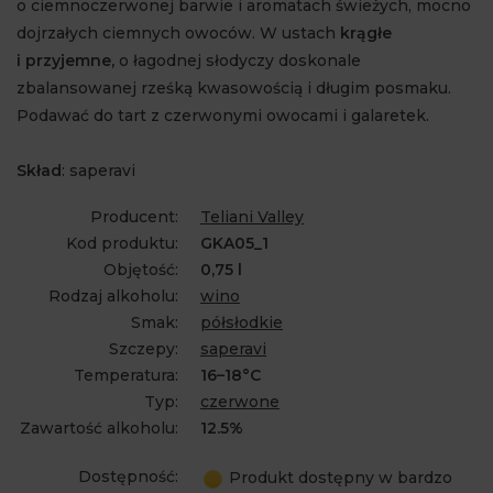
o ciemnoczerwonej barwie i aromatach świeżych, mocno
dojrzałych ciemnych owoców. W ustach
krągłe
i przyjemne,
o łagodnej słodyczy doskonale
zbalansowanej rześką kwasowością i długim posmaku.
Podawać do tart z czerwonymi owocami i galaretek.
Skład
: saperavi
Producent:
Teliani Valley
Kod produktu:
GKA05_1
Objętość:
0,75 l
Rodzaj alkoholu:
wino
Smak:
półsłodkie
Szczepy:
saperavi
Temperatura:
16–18°C
Typ:
czerwone
Zawartość alkoholu:
12.5%
Dostępność:
Produkt dostępny w bardzo