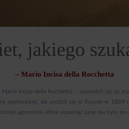
et, jakiego szu
– Mario Incisa della Rocchetta
z Mario Incisa della Rocchetta – wywodził się ze 
iny piemonckiej, ale urodził się w Rzymie w 1889 
iedzinie agronomii, które rozwinąć dane mu było po 