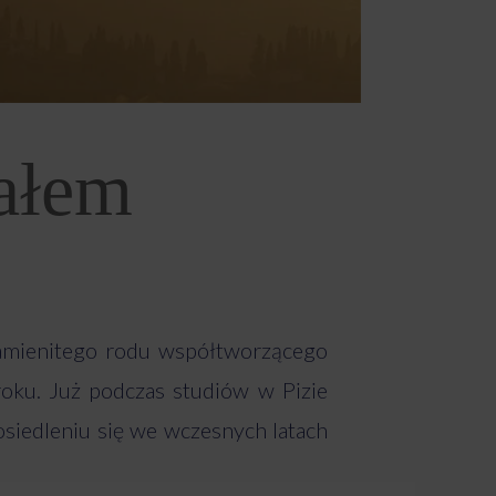
kałem
znamienitego rodu współtworzącego
roku. Już podczas studiów w Pizie
osiedleniu się we wczesnych latach