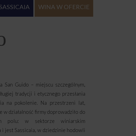
SASSICAIA
WINA W OFERCIE
o
ta San Guido – miejscu szczególnym,
ugiej tradycji i etycznego przesłania
a na pokolenie. Na przestrzeni lat,
e w działalność firmy doprowadziło do
m polu: w sektorze winiarskim
i jest Sassicaia, w dziedzinie hodowli