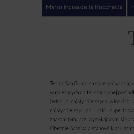
Mario Incisa della Rocchetta
H
Tenuta San Guido na stałe wpisała się 
w należących do tej szacownej posiadł
jedno z najsłynniejszych włoskich 
najsłynniejszy po dziś supertos
znakomitym, acz wymykającym się a
Obecnie Sassicaia stanowi klasę samą