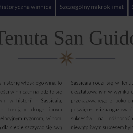
istoryczna winnica
Szczególny mikroklimat
Tenuta San Guid
w historię włoskiego wina. To
Sassicaia rodzi się w Tenu
ości winnicach narodziło się
ukształtowanym w wyniku dł
win w historii – Sassicaia,
przekazywanego z pokoleni
kan torujący drogę innym
poświęcenie i zaangażowani
pelacyjnym rygorom, winom.
sukcesów na różnoraki
 dla siebie szczycąc się swą
niewątpliwym sukcesem była 