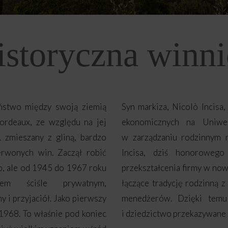
istoryczna winni
ństwo między swoją ziemią
Syn markiza, Nicolò Incisa
rdeaux, ze względu na jej
ekonomicznych na Uniwe
, zmieszany z gliną, bardzo
w zarządzaniu rodzinnym 
zerwonych win. Zaczął robić
Incisa, dziś honorowego
o, ale od 1945 do 1967 roku
przekształcenia firmy w no
tem ściśle prywatnym,
łączące tradycję rodzinną 
 i przyjaciół. Jako pierwszy
menedżerów. Dzięki temu 
 1968. To właśnie pod koniec
i dziedzictwo przekazywane 