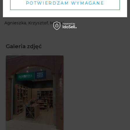
POTWIERDZAM WYMAGANE
Domu Wina na Starowiślnej 66.
Do zobaczenia
Agnieszka, Krzysztof, Michał
Galeria zdjęć