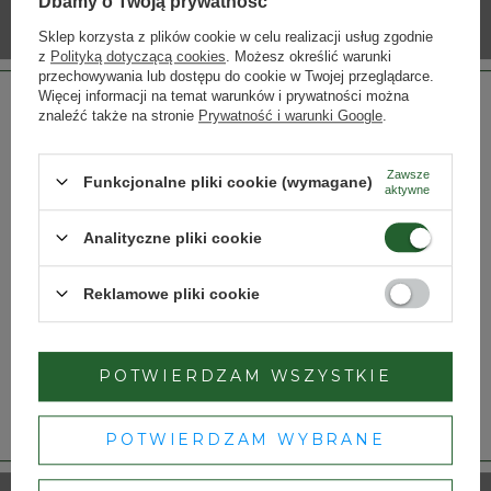
Dbamy o Twoją prywatność
Sklep korzysta z plików cookie w celu realizacji usług zgodnie
z
Polityką dotyczącą cookies
. Możesz określić warunki
przechowywania lub dostępu do cookie w Twojej przeglądarce.
Więcej informacji na temat warunków i prywatności można
znaleźć także na stronie
Prywatność i warunki Google
.
Zawsze
Funkcjonalne pliki cookie (wymagane)
aktywne
DOŁĄCZ DO PROGRAMU
Strona przeznaczona dla osób pełnoletnich.
Analityczne pliki cookie
Czy masz ukończone 18 lat?
Reklamowe pliki cookie
TAK
NIE
Drodzy Klienci
POTWIERDZAM WSZYSTKIE
Dbamy o Twoją prywatność
Zapraszamy Was do świeżo otwartego Sklepu Domu
– szczegóły w
polityce prywatności
.
Wina w Galerii Kazimierz. Znamy się już prawie 30 lat -
POTWIERDZAM WYBRANE
mamy nadzieję, że nasz nowy sklep stanie się Waszym
ulubionym, podobnie jak działający po sąsiedzku Sklep