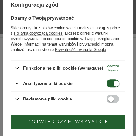
Granietkop Pinotage
Konfiguracja zgód
Dbamy o Twoją prywatność
Sklep korzysta z plików cookie w celu realizacji usług zgodnie
z
Polityką dotyczącą cookies
. Możesz określić warunki
przechowywania lub dostępu do cookie w Twojej przeglądarce.
Więcej informacji na temat warunków i prywatności można
znaleźć także na stronie
Prywatność i warunki Google
.
Zawsze
Funkcjonalne pliki cookie (wymagane)
aktywne
KLUB DOMU WINA
Strona przeznaczona dla osób pełnoletnich.
Analityczne pliki cookie
Czy masz ukończone 18 lat?
SPRAWDŹ
Reklamowe pliki cookie
TAK
NIE
POTWIERDZAM WSZYSTKIE
Dbamy o Twoją prywatność
– szczegóły w
polityce prywatności
.