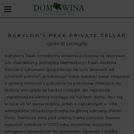
BABYLON’S PEAK PRIVATE CELLAR
sprawdź szczegóły
Babylon’s Peak to rodzinna winiarnia położona na zboczach
Gór Paardeberg, pomiędzy Malmesbury i Paarl. Rodzina
Basson z sukcesami gospodaruje na tych terenach od
czterech pokoleń, przekazując sobie wiedzę i pasję związaną
z uprawą winorośli z pokolenia na pokolenie. Należące do
rodziny winogrady są bardzo rozległe, ale najstarsza
i najcenniejsza winnica rozciąga się tuż koło domu. Jest nią
licząca 40 lat duma rodziny, jeden z najstarszych w RPA
winogradów obsadzonych ciętą na głowę odmianą chenin
blanc. Pierwsze wino pod własną marką panowie Basson
wypuścili zaledwie w 2003 roku, wcześniej wszystkie
winogrona sprzedawali do spółdzielni. Obecnie z wielką