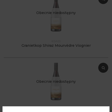
Obecnie niedostępny
RSA03
Granietkop Shiraz Mourvèdre Viognier
Obecnie niedostępny
RSA04