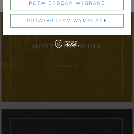
POTWIERDZAM WYBRANE
POTWIERDZAM WYMAGANE
HURT DOM WINA
SPRAWDŹ