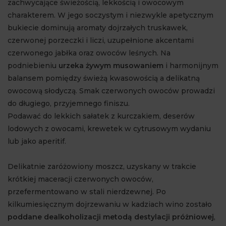
zachwycające świeżością, lekkością i owocowym
charakterem. W jego soczystym i niezwykle apetycznym
bukiecie dominują aromaty dojrzałych truskawek,
czerwonej porzeczki i liczi, uzupełnione akcentami
czerwonego jabłka oraz owoców leśnych. Na
podniebieniu
urzeka żywym musowaniem
i harmonijnym
balansem pomiędzy świeżą kwasowością a delikatną
owocową słodyczą. Smak czerwonych owoców prowadzi
do długiego, przyjemnego finiszu.
Podawać do lekkich sałatek z kurczakiem, deserów
lodowych z owocami, krewetek w cytrusowym wydaniu
lub jako aperitif.
Delikatnie zaróżowiony moszcz, uzyskany w trakcie
krótkiej maceracji czerwonych owoców,
przefermentowano w stali nierdzewnej. Po
kilkumiesięcznym dojrzewaniu w kadziach wino zostało
poddane dealkoholizacji metodą destylacji próżniowej
,