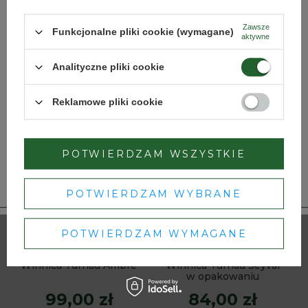
WIĘCEJ
Zawsze
Funkcjonalne pliki cookie (wymagane)
aktywne
Strona przeznaczona dla osób pełnoletnich.
Analityczne pliki cookie
Czy masz ukończone 18 lat?
INNE PRODUKTY PRODUCENTA
Reklamowe pliki cookie
Lista alkoholi producenta
TAK
NIE
POTWIERDZAM WSZYSTKIE
Dbamy o Twoją prywatność
– szczegóły w
polityce prywatności
.
POTWIERDZAM WYBRANE
POTWIERDZAM WYMAGANE
Winnica Turnau Ambre
Winnica Turnau Seyval
w opakowaniu
99,00 zł
84,00 zł