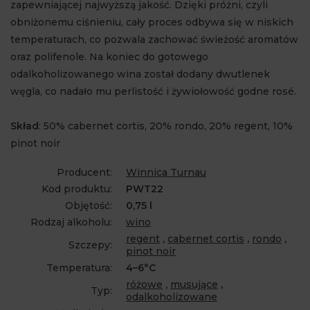
zapewniającej najwyższą jakość. Dzięki próżni, czyli
obniżonemu ciśnieniu, cały proces odbywa się w niskich
temperaturach, co pozwala zachować świeżość aromatów
oraz polifenole. Na koniec do gotowego
odalkoholizowanego wina został dodany dwutlenek
węgla, co nadało mu perlistość i żywiołowość godne rosé.
Skład
: 50% cabernet cortis, 20% rondo, 20% regent, 10%
pinot noir
Producent:
Winnica Turnau
Kod produktu:
PWT22
Objętość:
0,75 l
Rodzaj alkoholu:
wino
regent
,
cabernet cortis
,
rondo
,
Szczepy:
pinot noir
Temperatura:
4–6°C
różowe
,
musujące
,
Typ:
odalkoholizowane