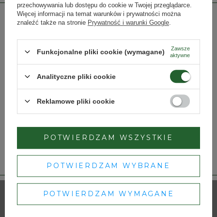
przechowywania lub dostępu do cookie w Twojej przeglądarce.
Więcej informacji na temat warunków i prywatności można
znaleźć także na stronie
Prywatność i warunki Google
.
INNE PRODUKTY PRODUCENTA
Zawsze
Funkcjonalne pliki cookie (wymagane)
Lista alkoholi producenta
aktywne
Strona przeznaczona dla osób pełnoletnich.
Analityczne pliki cookie
Czy masz ukończone 18 lat?
Reklamowe pliki cookie
TAK
NIE
POTWIERDZAM WSZYSTKIE
Dbamy o Twoją prywatność
– szczegóły w
polityce prywatności
.
Viñas del Vero
Secastilla Garnacha
POTWIERDZAM WYBRANE
Gewürztraminer
Viñedos Viejos de Altura
64,00 zł
197,50 zł
POTWIERDZAM WYMAGANE