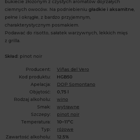
bukiecie złożonym z czystych aromatów dojrzałych
ciemnych owoców. Na podniebieniu
gładkie i aksamitne
,
pełne i okrągłe, z bardzo przyjemnym,
charakterystycznym posmakiem.
Podawać do risotto, sałatek warzywnych, lekkich mięs
z grilla.
Skład
: pinot noir
Producent:
Viñas del Vero
Kod produktu:
HGB50
Apelacja:
DOP Somontano
Objętość:
0,75 l
Rodzaj alkoholu:
wino
Smak:
wytrawne
Szczepy:
pinot noir
Temperatura:
10–11°C
Typ:
różowe
Zawartość alkoholu:
12.5%