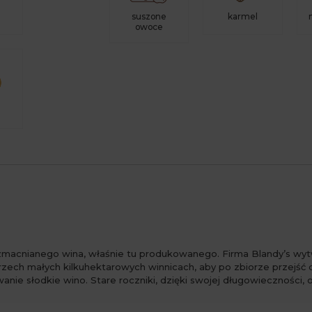
g
suszone
karmel
owoce
wzmacnianego wina, właśnie tu produkowanego. Firma Blandy’s wytw
rzech małych kilkuhektarowych winnicach, aby po zbiorze przejść d
ie słodkie wino. Stare roczniki, dzięki swojej długowieczności, 