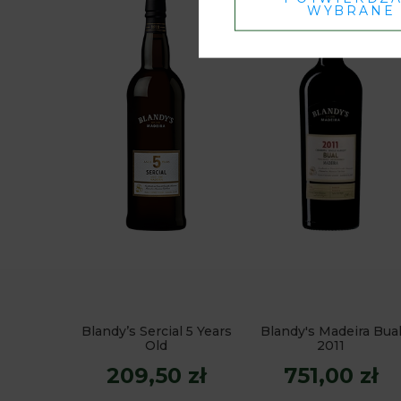
WYBRANE
Blandy’s Sercial 5 Years
Blandy's Madeira Bua
Old
2011
209,50 zł
751,00 zł