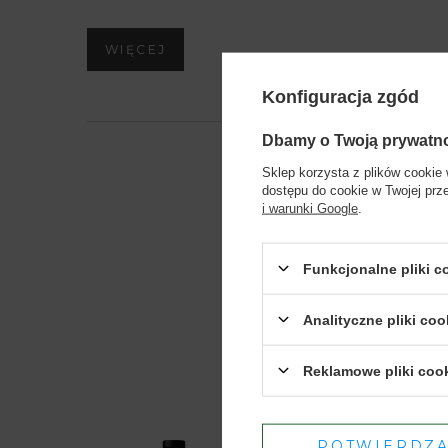
WIĘCEJ
Konfiguracja zgód
Dbamy o Twoją prywatn
Sklep korzysta z plików cookie 
dostępu do cookie w Twojej prz
i warunki Google
.
Funkcjonalne pliki 
Analityczne pliki coo
Reklamowe pliki coo
POTWIERDZ