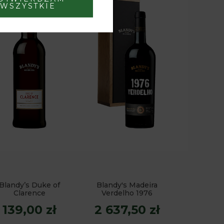
WSZYSTKIE
Blandy’s Duke of
Blandy's Madeira
Clarence
Verdelho 1976
139,00 zł
2 637,50 zł