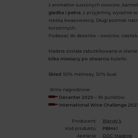
z aromatów suszonych owoców, karmelu,
gładka i pełna
, z przyjemną, wyraźnie
rześką kwasowością. Długi posmak nazn
korzennych.
Podawać do deserów - owoców, ciastek
Madera została zabutelkowana w stanie
kilka miesięcy po otwarciu
butelki.
Skład
: 50% malmsey, 50% bual
Wino nagrodzone:
Decanter 2020
– 95 punktów
International Wine Challenge 202
Producent:
Blandy’s
Kod produktu:
PBM41
Apelacja:
DOC Madeira