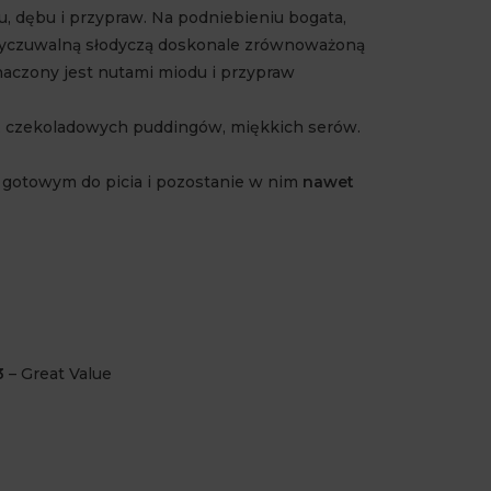
 dębu i przypraw. Na podniebieniu bogata,
 wyczuwalną słodyczą doskonale zrównoważoną
aczony jest nutami miodu i przypraw
, czekoladowych puddingów, miękkich serów.
 gotowym do picia i pozostanie w nim
nawet
3
– Great Value