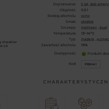
Dojrzewanie:
5 lat, dąb amer
Objętość:
0,5 l
Rodzaj alkoholu:
wino
Smak:
słodkie
Szczepy:
malmsey
,
bual
Temperatura:
13–14°C
Typ:
madera
,
wzmac
ą charakter
Zawartość alkoholu:
19%
ie od
Dostępność:
Produkt dos
Kod:
PBM41
CHARAKTERYSTYCZN