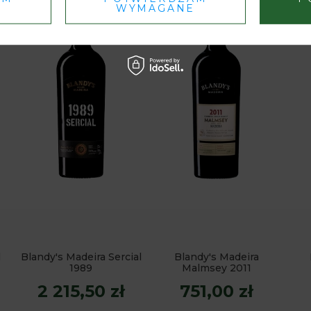
WYMAGANE
l
Blandy's Madeira Sercial
Blandy's Madeira
1989
Malmsey 2011
2 215,50 zł
751,00 zł