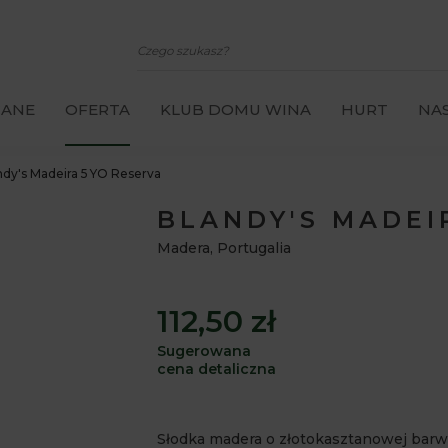
CANE
OFERTA
KLUB DOMU WINA
HURT
NAS
ndy's Madeira 5 YO Reserva
BLANDY'S MADEI
Madera
,
Portugalia
112,50 zł
Sugerowana
cena detaliczna
Słodka madera o złotokasztanowej barw