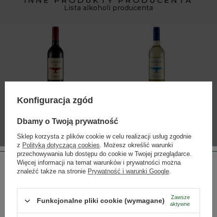
INNE PRODUKTY PRODUCENTA
Lista alkoholi producenta
Konfiguracja zgód
Kylikas Agiorgitiko
Kylikas Malagouzia
Dbamy o Twoją prywatność
55,00 zł
68,00 zł
Sklep korzysta z plików cookie w celu realizacji usług zgodnie
z
Polityką dotyczącą cookies
. Możesz określić warunki
przechowywania lub dostępu do cookie w Twojej przeglądarce.
Więcej informacji na temat warunków i prywatności można
znaleźć także na stronie
Prywatność i warunki Google
.
Zawsze
Funkcjonalne pliki cookie (wymagane)
aktywne
Strona przeznaczona dla osób pełnoletnich.