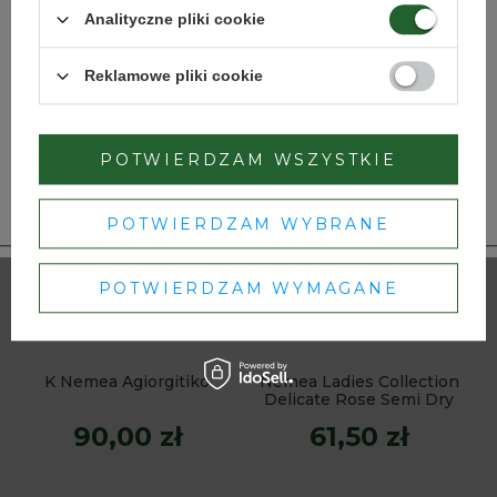
Analityczne pliki cookie
Czy masz ukończone 18 lat?
Nemea Ladies Collection
K Mantinia Moschofilero
Reklamowe pliki cookie
Juicy Red Semi Dry
TAK
NIE
63,50 zł
82,50 zł
POTWIERDZAM WSZYSTKIE
Dbamy o Twoją prywatność
– szczegóły w
polityce prywatności
.
POTWIERDZAM WYBRANE
POTWIERDZAM WYMAGANE
K Nemea Agiorgitiko
Nemea Ladies Collection
Delicate Rose Semi Dry
90,00 zł
61,50 zł