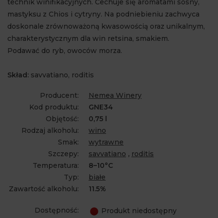
technik winifikacyjnych. Cechuje się aromatami sosny,
mastyksu z Chios i cytryny. Na podniebieniu zachwyca
doskonale zrównoważoną kwasowością oraz unikalnym,
charakterystycznym dla win retsina, smakiem.
Podawać do ryb, owoców morza.
Skład:
savvatiano, roditis
Producent:
Nemea Winery
Kod produktu:
GNE34
Objętość:
0,75 l
Rodzaj alkoholu:
wino
Smak:
wytrawne
Szczepy:
savvatiano
,
roditis
Temperatura:
8–10°C
Typ:
białe
Zawartość alkoholu:
11.5%
Dostępność:
Produkt niedostępny