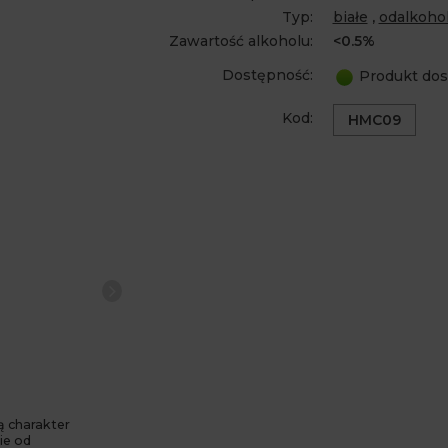
Typ:
białe
,
odalkoho
Zawartość alkoholu:
<0.5%
Dostępność:
Produkt dos
Kod:
HMC09
ą charakter
ie od