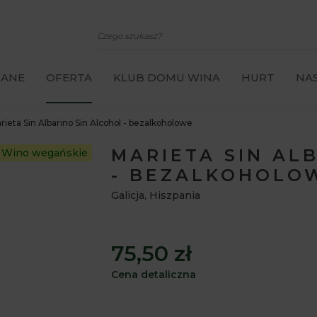
CANE
OFERTA
KLUB DOMU WINA
HURT
NAS
rieta Sin Albarino Sin Alcohol - bezalkoholowe
MARIETA SIN AL
Wino wegańskie
- BEZALKOHOLO
Galicja
,
Hiszpania
75,50 zł
Cena detaliczna