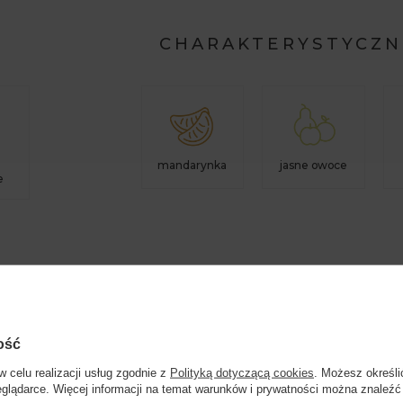
CHARAKTERYSTYCZN
mandarynka
jasne owoce
e
ość
w celu realizacji usług zgodnie z
Polityką dotyczącą cookies
. Możesz określi
eglądarce. Więcej informacji na temat warunków i prywatności można znaleźć