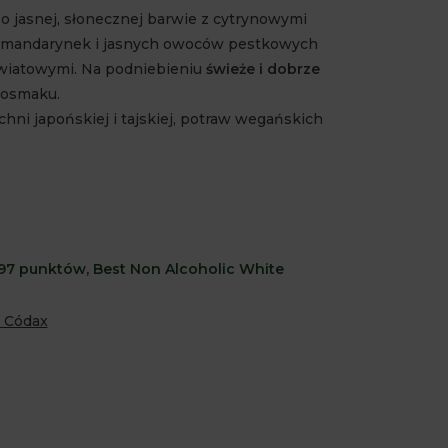
o jasnej, słonecznej barwie z cytrynowymi
y mandarynek i jasnych owoców pestkowych
wiatowymi. Na podniebieniu
świeże i dobrze
posmaku.
ni japońskiej i tajskiej, potraw wegańskich
97 punktów, Best Non Alcoholic White
 Códax