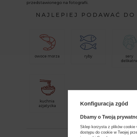
przedstawionego na fotografii.
NAJLEPIEJ PODAWAĆ DO
owoce morza
ryby
sery
delikatn
kuchnia
Konfiguracja zgód
azjatycka
Dbamy o Twoją prywatn
Sklep korzysta z plików cookie 
dostępu do cookie w Twojej prz