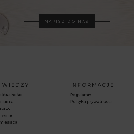
NAPISZ DO NAS
 WIEDZY
INFORMACJE
 aktualności
Regulamin
niarnie
Polityka prywatności
niarze
 winie
miesiąca