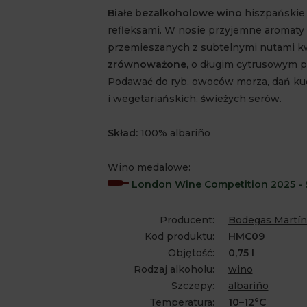
Białe bezalkoholowe wino
hiszpańskie 
refleksami. W nosie przyjemne aromat
przemieszanych z subtelnymi nutami k
zrównoważone
, o długim cytrusowym 
Podawać do ryb, owoców morza, dań kuch
i wegetariańskich, świeżych serów.
Skład:
100% albariño
Wino medalowe:
London Wine Competition 2025 - 
Producent:
Bodegas Martín
Kod produktu:
HMC09
Objętość:
0,75 l
Rodzaj alkoholu:
wino
Szczepy:
albariño
Temperatura:
10–12°C