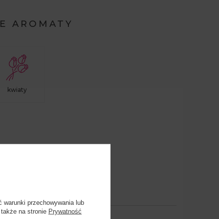
E AROMATY
kwiaty
ć warunki przechowywania lub
 także na stronie
Prywatność